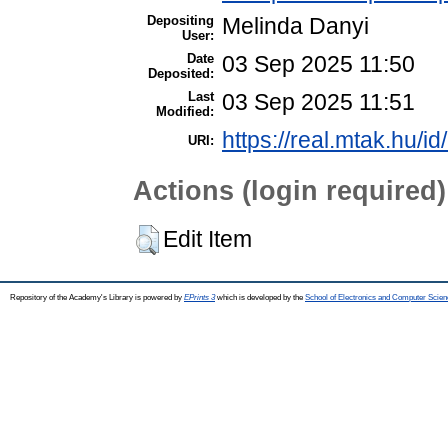
Depositing
Melinda Danyi
User:
Date
03 Sep 2025 11:50
Deposited:
Last
03 Sep 2025 11:51
Modified:
https://real.mtak.hu/i
URI:
Actions (login required)
Edit Item
Repository of the Academy's Library is powered by
EPrints 3
which is developed by the
School of Electronics and Computer Scien