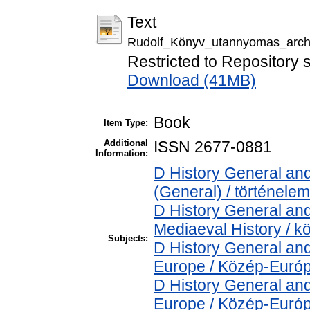
Text
Rudolf_Könyv_utannyomas_archi
Restricted to Repository s
Download (41MB)
Book
Item Type:
Additional
ISSN 2677-0881
Information:
D History General and
(General) / történelem
D History General and
Mediaeval History / k
Subjects:
D History General and
Europe / Közép-Euró
D History General and
Europe / Közép-Euró