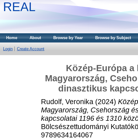
REAL
Home
About
Browse by Year
Browse by Subject
Login
Create Account
Közép-Európa a 
Magyarország, Csehor
dinasztikus kapcso
Rudolf, Veronika
(2024)
Közép
Magyarország, Csehország és A
kapcsolatai 1196 és 1310 közöt
Bölcsészettudományi Kutatókö
9789634164067