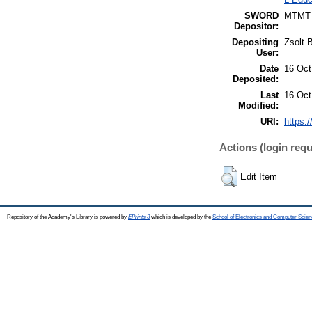
SWORD
MTMT
Depositor:
Depositing
Zsolt 
User:
Date
16 Oct
Deposited:
Last
16 Oct
Modified:
URI:
https:/
Actions (login requ
Edit Item
Repository of the Academy's Library is powered by
EPrints 3
which is developed by the
School of Electronics and Computer Scien