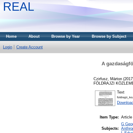
REAL
Home
About
Browse by Year
Browse by Subject
Login
Create Account
A gazdaságföl
Czirfusz, Márton
(2017
FÖLDRAJZI KÖZLEMÉNY
Text
foldrajzi_
Download
Item Type:
Article
G Geog
Subjects:
Anthro
L Educ