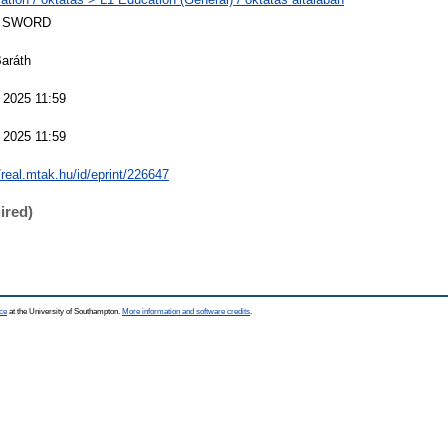
 SWORD
Baráth
 2025 11:59
 2025 11:59
/real.mtak.hu/id/eprint/226647
ired)
ce
at the University of Southampton.
More information and software credits
.