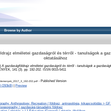
Browse by Author
drajz elméletei gazdaságról és térről - tanulságok a ga
oktatásához
)
A gazdaságföldrajz elméletei gazdaságról és térről - tanulságok a gazdaság
EK, 141 (3). pp. 192-202. ISSN 0015-5411
- Published Version
kozlemenyek_2017_3_192-202.pdf
 (293kB)
|
Preview
raphy. Anthropology. Recreation / földrajz, antropológia, kikapcsolódás > G
pogeography / gazdasági-társadalmi földrajz
ation / oktatás > L1 Education (General) / oktatás általában