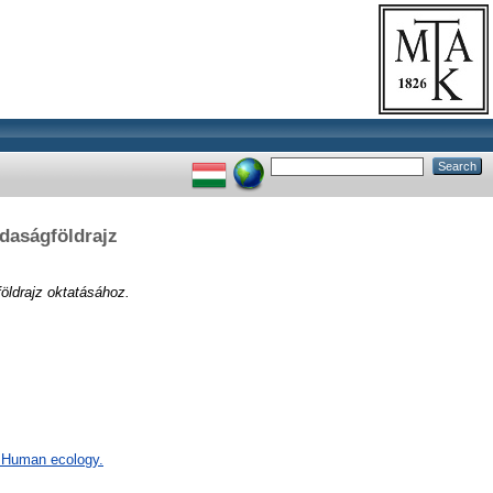
zdaságföldrajz
földrajz oktatásához.
F Human ecology.