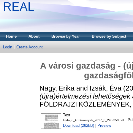
REAL
Home
About
Browse by Year
Browse by Subject
Login
Create Account
A városi gazdaság - (ú
gazdaságföl
Nagy, Erika
and
Izsák, Éva
(2
(újra)értelmezési lehetőségek
FÖLDRAJZI KÖZLEMÉNYEK, 141
Text
- Pu
foldrajzi_kozlemenyek_2017_3_246-253.pdf
Download (282kB)
|
Preview