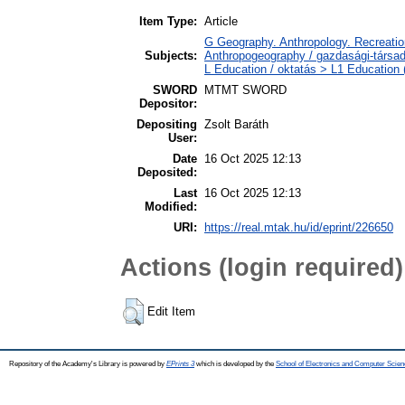
Item Type:
Article
G Geography. Anthropology. Recreation
Subjects:
Anthropogeography / gazdasági-társada
L Education / oktatás > L1 Education (
SWORD
MTMT SWORD
Depositor:
Depositing
Zsolt Baráth
User:
Date
16 Oct 2025 12:13
Deposited:
Last
16 Oct 2025 12:13
Modified:
URI:
https://real.mtak.hu/id/eprint/226650
Actions (login required)
Edit Item
Repository of the Academy's Library is powered by
EPrints 3
which is developed by the
School of Electronics and Computer Scien