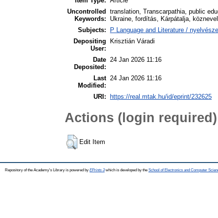
Item Type:
Article
Uncontrolled
translation, Transcarpathia, public ed
Keywords:
Ukraine, fordítás, Kárpátalja, köznev
Subjects:
P Language and Literature / nyelvészet
Depositing
Krisztián Váradi
User:
Date
24 Jan 2026 11:16
Deposited:
Last
24 Jan 2026 11:16
Modified:
URI:
https://real.mtak.hu/id/eprint/232625
Actions (login required)
Edit Item
Repository of the Academy's Library is powered by
EPrints 3
which is developed by the
School of Electronics and Computer Scien