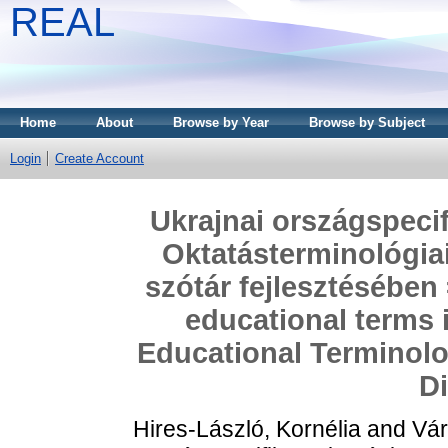
REAL
Home
About
Browse by Year
Browse by Subject
Login
Create Account
Ukrajnai országspecif
Oktatásterminológiai
szótár fejlesztésében
educational terms 
Educational Terminolo
Di
Hires-László, Kornélia
and
Vár