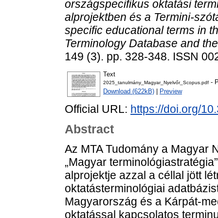
országspecifikus oktatási term
alprojektben és a Termini-szót
specific educational terms in 
Terminology Database and the 
149 (3). pp. 328-348. ISSN 0
Text
- P
2025_tanulmány_Magyar_Nyelvőr_Scopus.pdf
Download (622kB)
|
Preview
Official URL:
https://doi.org/1
Abstract
Az MTA Tudomány a Magyar Ny
„Magyar terminológiastratégia
alprojektje azzal a céllal jött l
oktatásterminológiai adatbázi
Magyarország és a Kárpát-me
oktatással kapcsolatos terminu