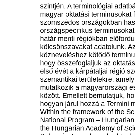
szintjén. A terminológiai adat
magyar oktatási terminusokat 
szomszédos országokban hasz
országspecifikus terminusokat
határ menti régiókban előfordu
kölcsönszavakat adatolunk. Az
közneveléshez kötődő terminus
hogy összefoglaljuk az oktatá
első évét a kárpátaljai régió 
szemantikai területekre, amel
mutatkozik a magyarországi és
között. Emellett bemutatjuk, ho
hogyan járul hozzá a Termini 
Within the framework of the S
National Program – Hungarian
the Hungarian Academy of Sci