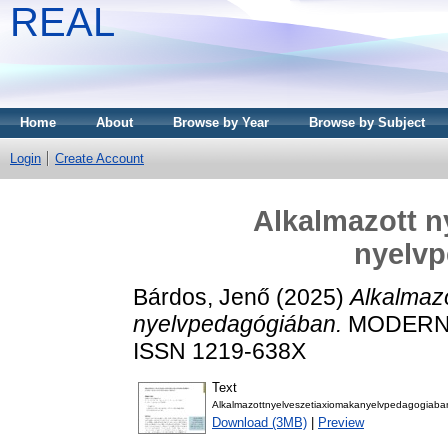
REAL
Home
About
Browse by Year
Browse by Subject
Login
Create Account
Alkalmazott n
nyelv
Bárdos, Jenő
(2025)
Alkalmazo
nyelvpedagógiában.
MODERN N
ISSN 1219-638X
Text
Alkalmazottnyelveszetiaxiomakanyelvpedagogiaba
Download (3MB)
|
Preview