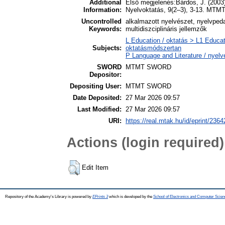
Additional
Első megjelenés:Bárdos, J. (2003
Information:
Nyelvoktatás, 9(2–3), 3-13. MTM
Uncontrolled
alkalmazott nyelvészet, nyelvpeda
Keywords:
multidiszciplináris jellemzők
L Education / oktatás > L1 Educat
Subjects:
oktatásmódszertan
P Language and Literature / nyelvé
SWORD
MTMT SWORD
Depositor:
Depositing User:
MTMT SWORD
Date Deposited:
27 Mar 2026 09:57
Last Modified:
27 Mar 2026 09:57
URI:
https://real.mtak.hu/id/eprint/2364
Actions (login required)
Edit Item
Repository of the Academy's Library is powered by
EPrints 3
which is developed by the
School of Electronics and Computer Scien