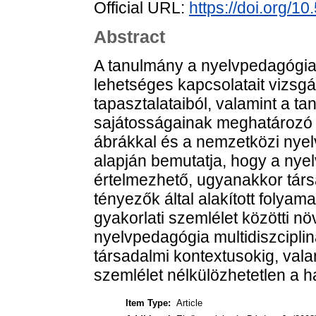
Official URL:
https://doi.org/
Abstract
A tanulmány a nyelvpedagógia 
lehetséges kapcsolatait vizsgá
tapasztalataiból, valamint a ta
sajátosságainak meghatározó 
ábrákkal és a nemzetközi nyel
alapján bemutatja, hogy a nyel
értelmezhető, ugyanakkor társ
tényezők által alakított folyam
gyakorlati szemlélet közötti n
nyelvpedagógia multidiszcipliná
társadalmi kontextusokig, vala
szemlélet nélkülözhetetlen a h
Item Type:
Article