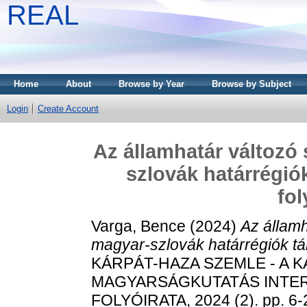
REAL
Home
About
Browse by Year
Browse by Subject
Login
Create Account
Az államhatár változó
szlovák határrégió
fol
Varga, Bence
(2024)
Az állam
magyar-szlovák határrégiók tá
KÁRPÁT-HAZA SZEMLE - A 
MAGYARSÁGKUTATÁS INTER
FOLYÓIRATA, 2024 (2). pp. 6