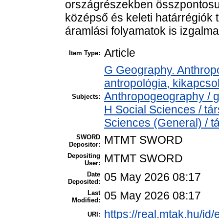
országrészekben összpontosul
középső és keleti határrégiók 
áramlási folyamatok is izgalma
Article
Item Type:
G Geography. Anthropol
antropológia, kikapcs
Anthropogeography / g
Subjects:
H Social Sciences / t
Sciences (General) / 
SWORD
MTMT SWORD
Depositor:
Depositing
MTMT SWORD
User:
Date
05 May 2026 08:17
Deposited:
Last
05 May 2026 08:17
Modified:
https://real.mtak.hu/id
URI: