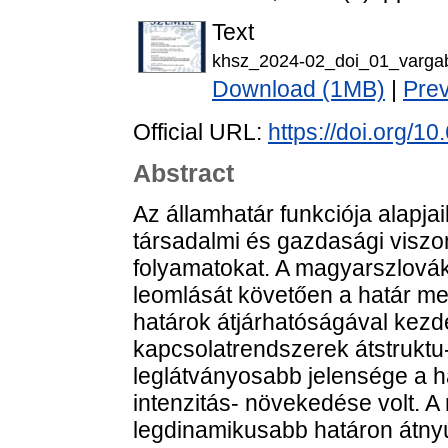
Text
khsz_2024-02_doi_01_varga
Download (1MB)
|
Pre
Official URL:
https://doi.org/
Abstract
Az államhatár funkciója alapj
társadalmi és gazdasági viszo
folyamatokat. A magyarszlová
leomlását követően a határ ment
határok átjárhatóságával kezde
kapcsolatrendszerek átstruktu
leglátványosabb jelensége a h
intenzitás- növekedése volt. 
legdinamikusabb határon átnyú