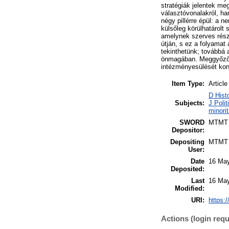
stratégiák jelentek me
választóvonalakról, han
négy pillérre épül: a 
külsőleg körülhatárolt
amelynek szerves rész
útján, s ez a folyamat
tekinthetünk; továbbá 
önmagában. Meggyőződé
intézményesülését kons
Item Type:
Article
D Hist
Subjects:
J Polit
minori
SWORD
MTMT
Depositor:
Depositing
MTMT
User:
Date
16 May
Deposited:
Last
16 May
Modified:
URI:
https:/
Actions (login requ