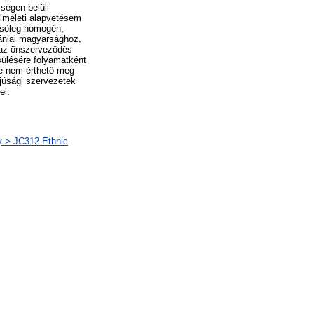
ségen belüli
 Elméleti alapvetésem
elsőleg homogén,
mániai magyarsághoz,
 az önszerveződés
sülésére folyamatként
se nem érthető meg
júsági szervezetek
el.
ány > JC312 Ethnic