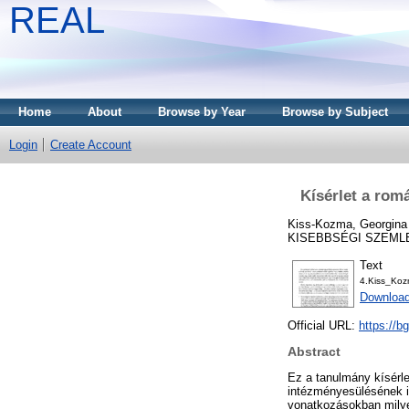
REAL
Home
About
Browse by Year
Browse by Subject
Login
Create Account
Kísérlet a rom
Kiss-Kozma, Georgina
KISEBBSÉGI SZEMLE, 6
Text
4.Kiss_Koz
Download
Official URL:
https://b
Abstract
Ez a tanulmány kísérle
intézményesülésének id
vonatkozásokban milye