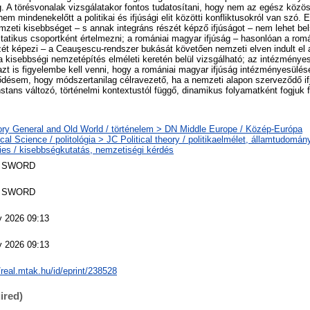
g. A törésvonalak vizsgálatakor fontos tudatosítani, hogy nem az egész közös
em mindenekelőtt a politikai és ifjúsági elit közötti konfliktusokról van szó.
nemzeti kisebbséget – s annak integráns részét képző ifjúságot – nem lehet b
 statikus csoportként értelmezni; a romániai magyar ifjúság – hasonlóan a ro
ét képezi – a Ceauşescu-rendszer bukását követően nemzeti elven indult el
 a kisebbségi nemzetépítés elméleti keretén belül vizsgálható; az intézménye
azt is figyelembe kell venni, hogy a romániai magyar ifjúság intézményesülé
sem, hogy módszertanilag célravezető, ha a nemzeti alapon szerveződő if
tans változó, történelmi kontextustól függő, dinamikus folyamatként fogjuk f
ory General and Old World / történelem > DN Middle Europe / Közép-Európa
ical Science / politológia > JC Political theory / politikaelmélet, államtudom
ties / kisebbségkutatás, nemzetiségi kérdés
 SWORD
 SWORD
 2026 09:13
 2026 09:13
/real.mtak.hu/id/eprint/238528
ired)