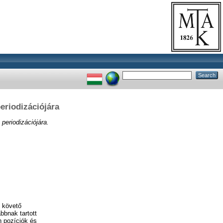
eriodizációjára
periodizációjára.
t követő
bbnak tartott
n pozíciók és