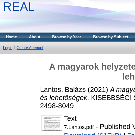
REAL
Home
About
Browse by Year
Browse by Subject
Login
Create Account
A magyarok helyzete
le
Lantos, Balázs
(2021)
A magya
és lehetőségek.
KISEBBSÉGI SZ
2498-8049
Text
- Published 
7.Lantos.pdf