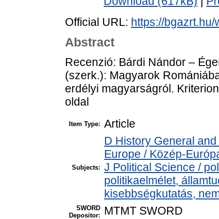
Download (617kB)
|
Pr
Official URL:
https://bgazrt.hu
Abstract
Recenzió: Bárdi Nándor – Ége
(szerk.): Magyarok Romániáb
erdélyi magyarságról. Kriterio
oldal
Article
Item Type:
D History General and
Europe / Közép-Európ
J Political Science / pol
Subjects:
politikaelmélet, állam
kisebbségkutatás, nem
SWORD
MTMT SWORD
Depositor: