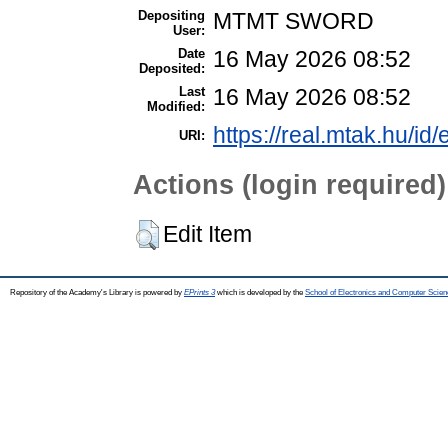
Depositing
MTMT SWORD
User:
Date
16 May 2026 08:52
Deposited:
Last
16 May 2026 08:52
Modified:
https://real.mtak.hu/id
URI:
Actions (login required)
Edit Item
Repository of the Academy's Library is powered by
EPrints 3
which is developed by the
School of Electronics and Computer Scien