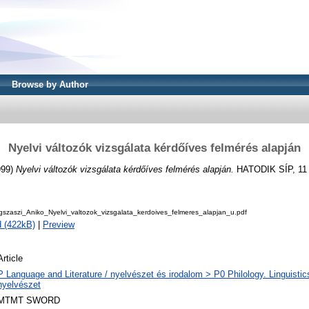
Browse by Author
Nyelvi változók vizsgálata kérdőíves felmérés alapján
999)
Nyelvi változók vizsgálata kérdőíves felmérés alapján.
HATODIK SÍP, 11 (
szaszi_Aniko_Nyelvi_valtozok_vizsgalata_kerdoives_felmeres_alapjan_u.pdf
 (422kB)
|
Preview
Article
P Language and Literature / nyelvészet és irodalom > P0 Philology. Linguistics 
nyelvészet
MTMT SWORD