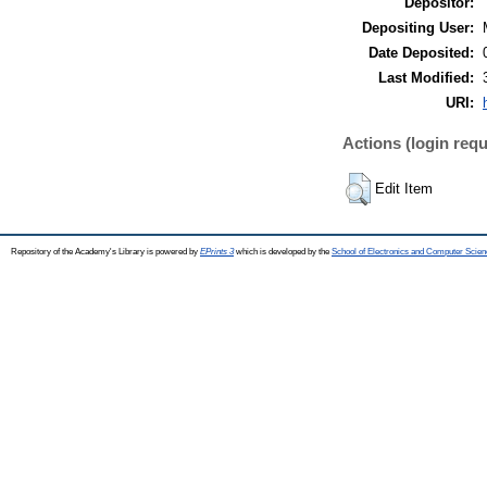
Depositor:
Depositing User:
Date Deposited:
Last Modified:
URI:
Actions (login requ
Edit Item
Repository of the Academy's Library is powered by
EPrints 3
which is developed by the
School of Electronics and Computer Scien