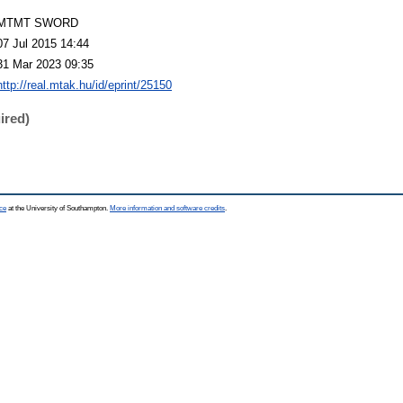
MTMT SWORD
07 Jul 2015 14:44
31 Mar 2023 09:35
http://real.mtak.hu/id/eprint/25150
ired)
ce
at the University of Southampton.
More information and software credits
.