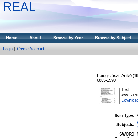
REAL
Home
About
Browse by Year
Browse by Subject
Login
Create Account
Beregszászi, Anikó
(1
0865-1590
Text
1999_Bereg
Download
Item Type:
Subjects:
SWORD