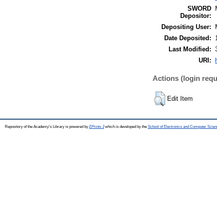
SWORD
Depositor:
Depositing User:
Date Deposited:
Last Modified:
URI:
Actions (login requ
Edit Item
Repository of the Academy's Library is powered by
EPrints 3
which is developed by the
School of Electronics and Computer Scien