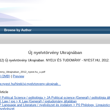
Browse by Author
Új nyelvtörvény Ukrajnában
12)
Új nyelvtörvény Ukrajnában.
NYELV ÉS TUDOMÁNY - NYEST.HU, 2012.
rveny_Ukrajnaban_2012_nyest.hu_u.pdf
d (2MB)
|
Preview
w.nyest.hu/hirek/uj-nyelvtorveny-ukrajnab...
Article
J Political Science / politológia > JA Political science (General) / politológia á
K Law / jog > K Law (General) / jogtudomány általában
P Language and Literature / nyelvészet és irodalom > P0 Philology. Linguistics 
nyelvészet