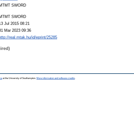
MTMT SWORD
MTMT SWORD
13 Jul 2015 08:21
31 Mar 2023 09:36
http://real.mtak.hu/id/eprint/25285
ired)
ce
at the University of Southampton.
More information and software credits
.