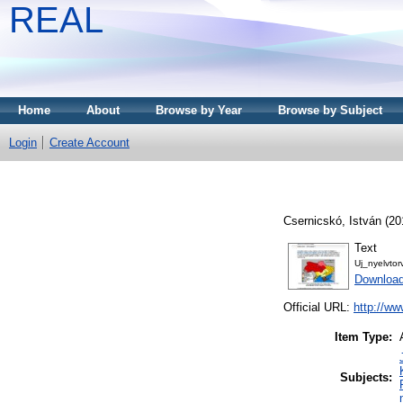
REAL
Home
About
Browse by Year
Browse by Subject
Login
Create Account
Csernicskó, István
(20
Text
Uj_nyelvto
Downloa
Official URL:
http://ww
Item Type:
Subjects: