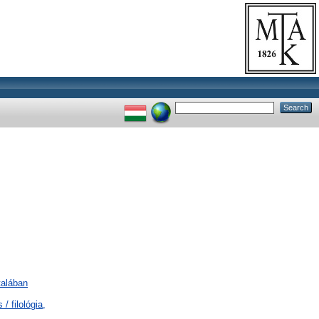
ltalában
/ filológia,