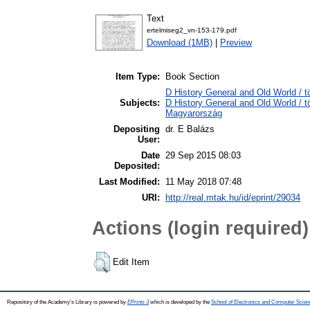
Text
ertelmiseg2_vn-153-179.pdf
Download (1MB)
|
Preview
Item Type:
Book Section
D History General and Old World / 
Subjects:
D History General and Old World /
Magyarország
Depositing
dr. E Balázs
User:
Date
29 Sep 2015 08:03
Deposited:
Last Modified:
11 May 2018 07:48
URI:
http://real.mtak.hu/id/eprint/29034
Actions (login required)
Edit Item
Repository of the Academy's Library is powered by
EPrints 3
which is developed by the
School of Electronics and Computer Scien