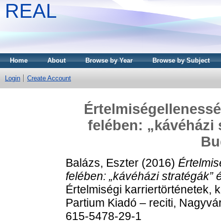
REAL
Home
About
Browse by Year
Browse by Subject
Login
Create Account
Értelmiségellenessé
felében: „kávéházi 
Bu
Balázs, Eszter
(2016)
Értelmis
felében: „kávéházi stratégák” 
Értelmiségi karriertörténetek,
Partium Kiadó – reciti, Nagyv
615-5478-29-1