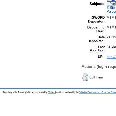
Subjects:
művel
Z Bibl
Paleog
SWORD
MTM
Depositor:
Depositing
MTM
User:
Date
21 No
Deposited:
Last
31 Ma
Modified:
URI:
http:/
Actions (login requ
Edit Item
Repository of the Academy's Library is powered by
EPrints 3
which is developed by the
School of Electronics and Computer Scien