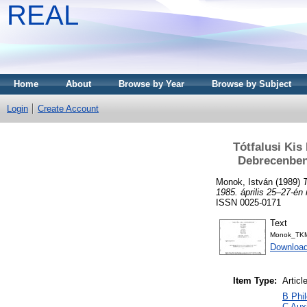
REAL
Home
About
Browse by Year
Browse by Subject
Login
Create Account
Tótfalusi Kis
Debrecenben 
Monok, István
(1989)
1985. április 25–27-én
ISSN 0025-0171
Text
Monok_TKM
Download
Item Type:
Articl
B Phil
C Auxi