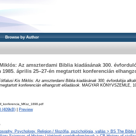
Browse by Author
 Miklós: Az amszterdami Biblia kiadásának 300. évfordul
1985. április 25–27-én megtartott konferencián elhangz
Tótfalusi Kis Miklós: Az amszterdami Biblia kiadásának 300. évfordulója alk
 megtartott konferencián elhangzott előadások.
MAGYAR KÖNYVSZEMLE, 105 (
_konferencia_MKsz_1898.pdf
 (409kB)
|
Preview
e
osophy. Psychology. Religion / filozófia, pszichológia, vallás > BS The Bible /
liary Sciences of History / történeti segédtudományok > CB History of civiliza