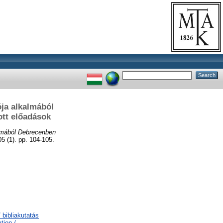
ója alkalmából
ott előadások
almából Debrecenben
1). pp. 104-105.
 bibliakutatás
tion /