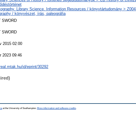
ődéstörténet
iography. Library Science. Information Resources / könyvtártudomány > Z004
raphy / könyvészet, írás, paleográfia
T SWORD
T SWORD
v 2015 02:00
r 2023 09:46
/real.mtak.hu/id/eprint/30292
ired)
ce
at the University of Southampton.
More information and software credits
.