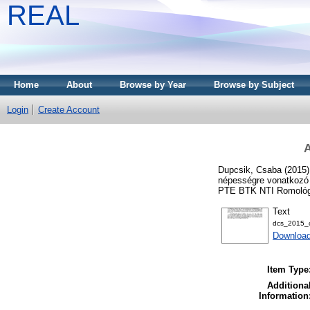
REAL
Home
About
Browse by Year
Browse by Subject
Login
Create Account
A
Dupcsik, Csaba
(2015
népességre vonatkozó 
PTE BTK NTI Romológi
Text
dcs_2015_c
Download
Item Type
Additiona
Information