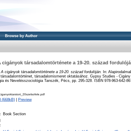
Browse by Author
 cigányok társadalomtörténete a 19-20. század fordulój
)
A cigányok társadalomtörténete a 19-20. század fordulóján.
In: Alapirodalma
társadalomtörténet, társadalomismeret oktatásához. Gypsy Studies - Cigány
a és Nevelésszociológia Tanszék, Pécs, pp. 295-328. ISBN 978-963-642-86
iganyoktarstort_20szelsofele.pdf
 (668kB)
|
Preview
:
Book Section
l
: