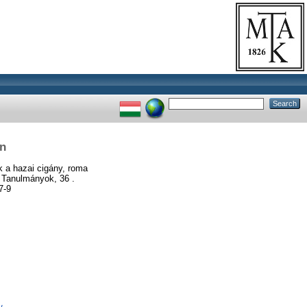
án
k a hazai cigány, roma
 Tanulmányok, 36 .
7-9