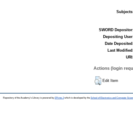
Subjects
SWORD Depositor
Depositing User
Date Deposited
Last Modified
URI
Actions (login requ
Edit Item
Repository of the Academy's Library is powered by
EPrints 3
which is developed by the
School of Electronics and Computer Scien