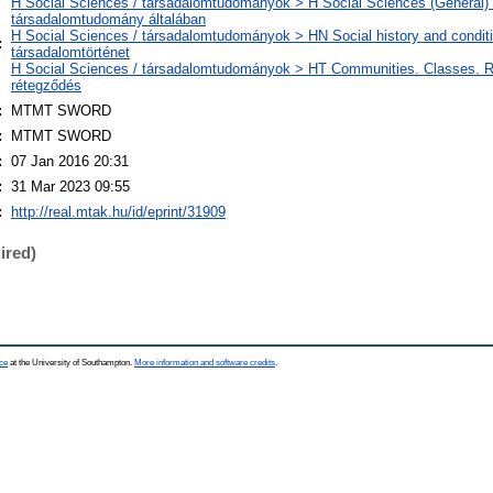
H Social Sciences / társadalomtudományok > H Social Sciences (General) 
társadalomtudomány általában
H Social Sciences / társadalomtudományok > HN Social history and conditi
:
társadalomtörténet
H Social Sciences / társadalomtudományok > HT Communities. Classes. R
rétegződés
:
MTMT SWORD
:
MTMT SWORD
:
07 Jan 2016 20:31
:
31 Mar 2023 09:55
:
http://real.mtak.hu/id/eprint/31909
ired)
ce
at the University of Southampton.
More information and software credits
.