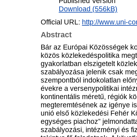
Published Version
Download (556kB)
Official URL:
http://www.uni-co
Abstract
Bár az Európai Közösségek k
közös közlekedéspolitika megt
gyakorlatban elszigetelt közl
szabályozása jelenik csak meg,
szempontból indokolatlan előny
évekre a versenypolitikai inté
kontinentális méretű, régiók kö
megteremtésének az igénye is.
unió első közlekedési Fehér K
egységes piachoz” jelmondatta
szabályozási, intézményi és fi