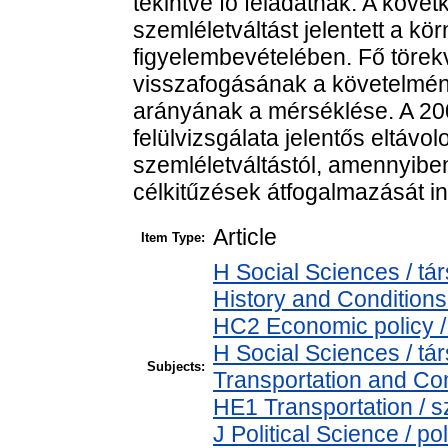
tekintve fő feladatnak. A köve
szemléletváltást jelentett a kör
figyelembevételében. Fő törek
visszafogásának a követelmény
arányának a mérséklése. A 200
felülvizsgálata jelentős eltávo
szemléletváltástól, amennyib
célkitűzések átfogalmazását ind
Article
Item Type:
H Social Sciences / 
History and Conditions
HC2 Economic policy /
H Social Sciences / 
Subjects:
Transportation and Com
HE1 Transportation / sz
J Political Science / pol