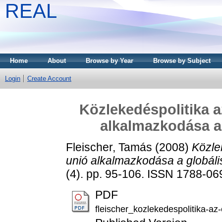
REAL
Home
About
Browse by Year
Browse by Subject
Login
Create Account
Közlekedéspolitika a
alkalmazkodása a
Fleischer, Tamás
(2008)
Közle
unió alkalmazkodása a globáli
(4). pp. 95-106. ISSN 1788-06
PDF
fleischer_kozlekedespolitika-a