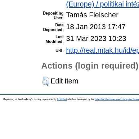
(Europe) / politikai i
Depositing
Tamás Fleischer
User:
Date
18 Jan 2013 17:47
Deposited:
Last
31 Mar 2023 10:23
Modified:
http://real.mtak.hu/id/e
URI:
Actions (login required)
Edit Item
Repository of the Academy's Library is powered by
EPrints 3
which is developed by the
School of Electronics and Computer Scien