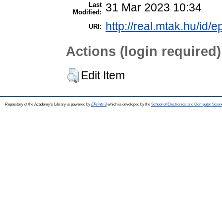
Last
31 Mar 2023 10:34
Modified:
http://real.mtak.hu/id/e
URI:
Actions (login required)
Edit Item
Repository of the Academy's Library is powered by
EPrints 3
which is developed by the
School of Electronics and Computer Scien