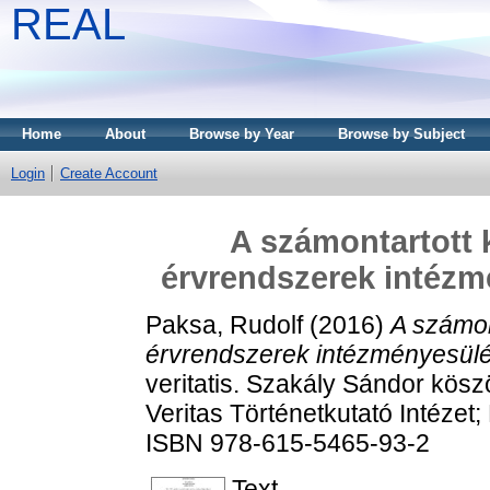
REAL
Home
About
Browse by Year
Browse by Subject
Login
Create Account
A számontartott 
érvrendszerek intézm
Paksa, Rudolf
(2016)
A számon
érvrendszerek intézményesülé
veritatis. Szakály Sándor köszö
Veritas Történetkutató Intézet
ISBN 978-615-5465-93-2
Text