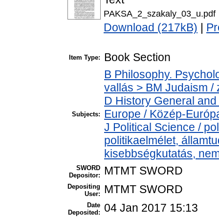
PAKSA_2_szakaly_03_u.pdf
Download (217kB)
|
Pr
Book Section
Item Type:
B Philosophy. Psycholog
vallás > BM Judaism /
D History General and
Europe / Közép-Európ
Subjects:
J Political Science / pol
politikaelmélet, állam
kisebbségkutatás, nem
SWORD
MTMT SWORD
Depositor:
Depositing
MTMT SWORD
User:
Date
04 Jan 2017 15:13
Deposited: