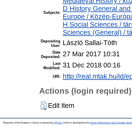
Mediaeval History / kö
D History General and
Subjects:
Europe / Közép-Európ
H Social Sciences / t
Sciences (General) / 
Depositing
László Sallai-Tóth
User:
Date
27 Mar 2017 10:31
Deposited:
Last
31 Dec 2018 00:16
Modified:
http://real.mtak.hu/id/e
URI:
Actions (login required)
Edit Item
Repository of the Academy's Library is powered by
EPrints 3
which is developed by the
School of Electronics and Computer Scien