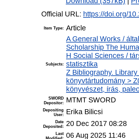
Download (357kB)
|
Pr
Official URL:
https://doi.org/1
Article
Item Type:
A General Works / álta
Scholarship The Human
H Social Sciences / tá
statisztika
Subjects:
Z Bibliography. Librar
könyvtártudomány > Z0
könyvészet, írás, paleo
SWORD
MTMT SWORD
Depositor:
Depositing
Erika Bilicsi
User:
Date
20 Dec 2017 08:28
Deposited:
Last
06 Aug 2025 11:46
Modified: