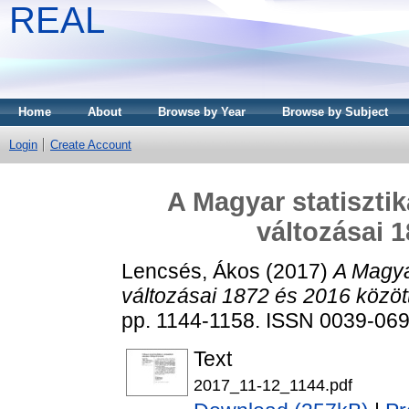
REAL
Home
About
Browse by Year
Browse by Subject
Login
Create Account
A Magyar statiszti
változásai 
Lencsés, Ákos
(2017)
A Magya
változásai 1872 és 2016 között
pp. 1144-1158. ISSN 0039-06
Text
2017_11-12_1144.pdf