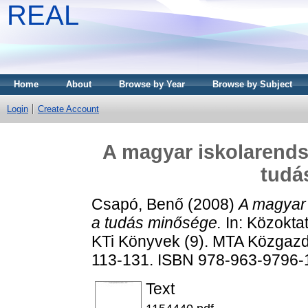
REAL
Home
About
Browse by Year
Browse by Subject
Login
Create Account
A magyar iskolarends
tudá
Csapó, Benő
(2008)
A magyar 
a tudás minősége.
In: Közoktat
KTi Könyvek (9). MTA Közgazd
113-131. ISBN 978-963-9796-
Text