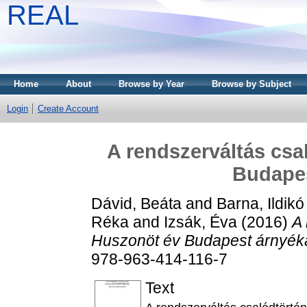
REAL
Home
About
Browse by Year
Browse by Subject
Login
Create Account
A rendszerváltás csa
Budape
Dávid, Beáta
and
Barna, Ildikó
Réka
and
Izsák, Éva
(2016)
A 
Huszonöt év Budapest árnyék
978-963-414-116-7
Text