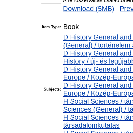
A rendszerváltás családtörténe
Download (5MB)
|
Pre
Book
Item Type:
D History General and 
(General) / történelem 
D History General and
History / új- és legújab
D History General and
Europe / Közép-Európ
D History General and
Subjects:
Europe / Közép-Európ
H Social Sciences / t
Sciences (General) / 
H Social Sciences / t
társadalomkutatás