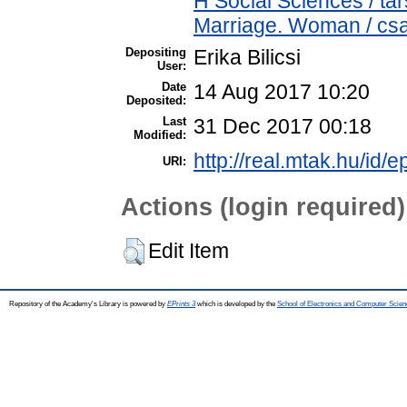
H Social Sciences / t
Marriage. Woman / csa
Depositing
Erika Bilicsi
User:
Date
14 Aug 2017 10:20
Deposited:
Last
31 Dec 2017 00:18
Modified:
http://real.mtak.hu/id/e
URI:
Actions (login required)
Edit Item
Repository of the Academy's Library is powered by
EPrints 3
which is developed by the
School of Electronics and Computer Scien