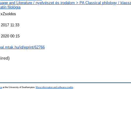
age and Literature / nyelvészet és irodalom > PA Classical philology / klassz
latin filológia
 xZsoldos
 2017 11:33
 2020 00:15
real.mtak.hu/id/eprint/62766
ired)
ce
at the University of Southampton.
More information and software credits
.