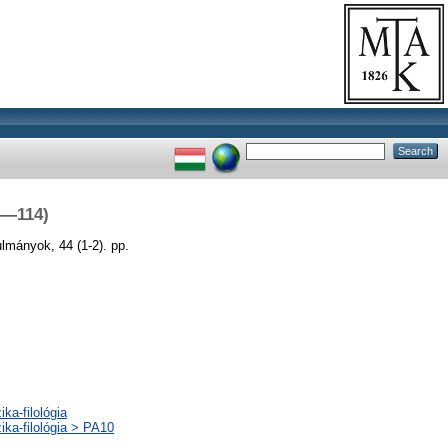
48—114)
lmányok, 44 (1-2). pp.
ka-filológia
ika-filológia > PA10