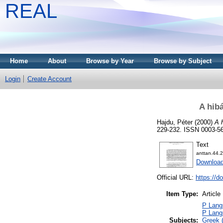
REAL
Home
About
Browse by Year
Browse by Subject
Login
Create Account
A hibá
Hajdu, Péter
(2000)
A 
229-232. ISSN 0003-5
Text
anttan.44.
Download
Official URL:
https://d
Item Type:
Article
P Langu
P Langu
Subjects:
Greek (