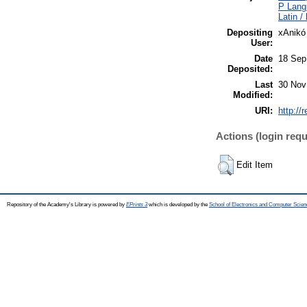
P Langu
Latin / 
Depositing
xAnikó
User:
Date
18 Sep
Deposited:
Last
30 Nov
Modified:
URI:
http://
Actions (login requ
Edit Item
Repository of the Academy's Library is powered by
EPrints 3
which is developed by the
School of Electronics and Computer Scien