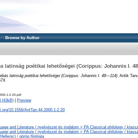
Browse by Author
s latinság poétikai lehetőségei (Corippus: Johannis I. 
hibás latinság poétikai lehetőségei (Corippus: Johannis I. 48—114).
Antik Tanu
67X
2000.1-2.20.pdf
 (43kB)
|
Preview
oi.org/10.1556/AntTan.44.2000.1-2.20
age and Literature / nyelvészet és irodalom > PA Classical philology / klasszi
age and Literature / nyelvészet és irodalom > PA Classical philology / klassz
Hellenic) / görög filológia