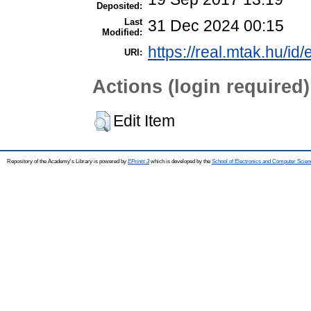
Deposited:
Last
31 Dec 2024 00:15
Modified:
https://real.mtak.hu/id
URI:
Actions (login required)
Edit Item
Repository of the Academy's Library is powered by
EPrints 3
which is developed by the
School of Electronics and Computer Scien