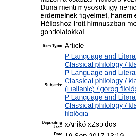
Duna menti mysosok így nemcs
érdemelnek figyelmet, hanem e
Hélioshoz írott himnuszban me
gondolatokkal.
Article
Item Type:
P Language and Literat
Classical philology / kl
P Language and Literat
Classical philology / k
Subjects:
(Hellenic) / görög filoló
P Language and Literat
Classical philology / kl
filológia
Depositing
xAnikó xZsoldos
User:
Date
19 Sep 2017 13:19