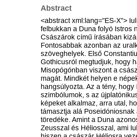
Abstract
<abstract xml:lang="ES-X"> Iuli
felbukkan a Duna folyó Istros 
Császárok című írásában kizár
Fontosabbak azonban az ural
szöveghelyek. Első Constanti
Gothicusról megtudjuk, hogy ha
Misopógónban viszont a csász
magát. Mindkét helyen e népek
hangsúlyozta. Az a tény, hogy I
szimbólumok, s az újplatóniku
képeket alkalmaz, arra utal, ho
támasztja alá Poseidóniosnak 
töredéke. Amint a Duna azonos
Zeusszal és Héliosszal, ami Iu
hiszen a császár Héliosra veze