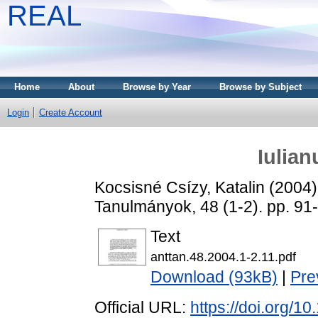
REAL
Home
About
Browse by Year
Browse by Subject
Login
Create Account
Iulian
Kocsisné Csízy, Katalin
(2004
Tanulmányok, 48 (1-2). pp. 9
Text
anttan.48.2004.1-2.11.pdf
Download (93kB)
|
Pre
Official URL:
https://doi.org/1