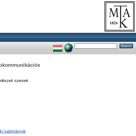
nfokommunikációs
dészeti szervek
aki tudományok