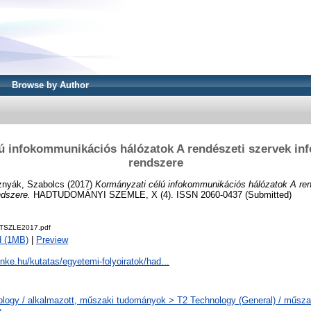
Browse by Author
ú infokommunikációs hálózatok A rendészeti szervek i
rendszere
znyák, Szabolcs
(2017)
Kormányzati célú infokommunikációs hálózatok A ren
dszere.
HADTUDOMÁNYI SZEMLE, X (4). ISSN 2060-0437 (Submitted)
HTSZLE2017.pdf
d (1MB)
|
Preview
i-nke.hu/kutatas/egyetemi-folyoiratok/had...
ology / alkalmazott, műszaki tudományok > T2 Technology (General) / műsz
n