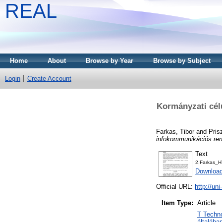
REAL
Home
About
Browse by Year
Browse by Subject
Login
Create Account
Kormányzati cél
Farkas, Tibor
and
Pris
infokommunikációs ren
Text
2.Farkas_
Downloa
Official URL:
http://un
Item Type:
Article
T Techn
általába