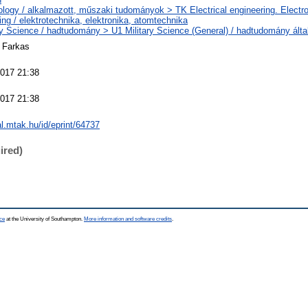
logy / alkalmazott, műszaki tudományok > TK Electrical engineering. Electr
ing / elektrotechnika, elektronika, atomtechnika
ry Science / hadtudomány > U1 Military Science (General) / hadtudomány álta
r Farkas
2017 21:38
2017 21:38
eal.mtak.hu/id/eprint/64737
ired)
ce
at the University of Southampton.
More information and software credits
.