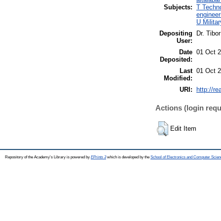
Subjects:
T Techno
engineer
U Milita
Depositing
Dr. Tibo
User:
Date
01 Oct 
Deposited:
Last
01 Oct 
Modified:
URI:
http://r
Actions (login requ
Edit Item
Repository of the Academy's Library is powered by
EPrints 3
which is developed by the
School of Electronics and Computer Scien