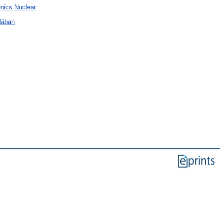
onics Nuclear
lában