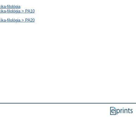
ka-filológia
ika-filológia > PA10
ika-filológia > PA20