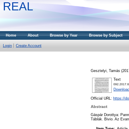
REAL
Home
About
Browse by Year
Browse by Subject
Login
Create Account
Gesztelyi, Tamás
(201
Text
092.2017.6
Download
Official URL:
https://d
Abstract
Gáspár Dorottya: Panno
Táblák. Bivio. Az Eva
Item Type:
Article