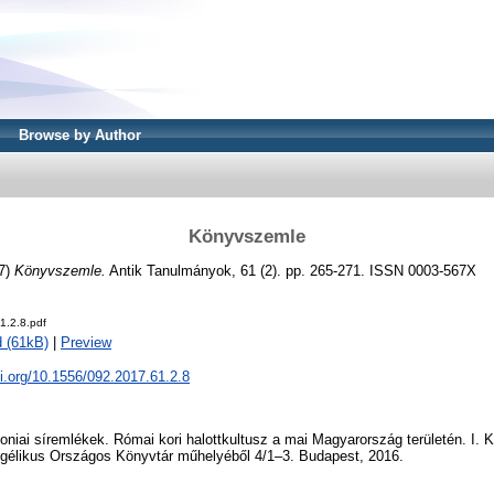
Browse by Author
Könyvszemle
7)
Könyvszemle.
Antik Tanulmányok, 61 (2). pp. 265-271. ISSN 0003-567X
1.2.8.pdf
 (61kB)
|
Preview
oi.org/10.1556/092.2017.61.2.8
niai síremlékek. Római kori halottkultusz a mai Magyarország területén. I. Ka
ngélikus Országos Könyvtár műhelyéből 4/1–3. Budapest, 2016.