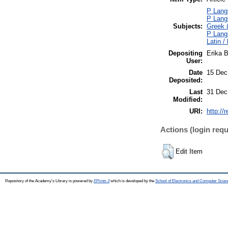
P Langu
P Langu
Subjects:
Greek (
P Langu
Latin / 
Depositing
Erika B
User:
Date
15 Dec
Deposited:
Last
31 Dec
Modified:
URI:
http://
Actions (login requ
Edit Item
Repository of the Academy's Library is powered by
EPrints 3
which is developed by the
School of Electronics and Computer Scien