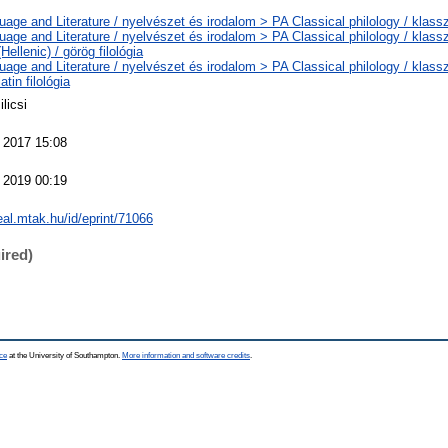
age and Literature / nyelvészet és irodalom > PA Classical philology / klasszi
age and Literature / nyelvészet és irodalom > PA Classical philology / klassz
Hellenic) / görög filológia
age and Literature / nyelvészet és irodalom > PA Classical philology / klassz
latin filológia
ilicsi
 2017 15:08
 2019 00:19
real.mtak.hu/id/eprint/71066
ired)
ce
at the University of Southampton.
More information and software credits
.