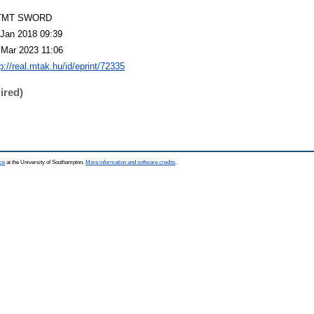
TMT SWORD
 Jan 2018 09:39
 Mar 2023 11:06
p://real.mtak.hu/id/eprint/72335
ired)
ce
at the University of Southampton.
More information and software credits
.