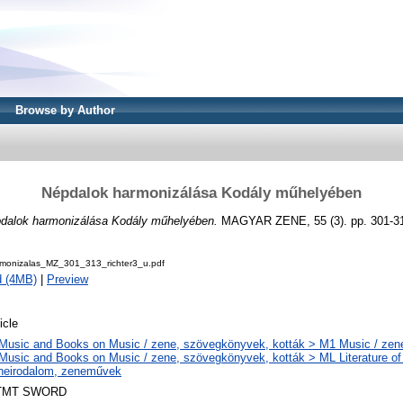
Browse by Author
Népdalok harmonizálása Kodály műhelyében
dalok harmonizálása Kodály műhelyében.
MAGYAR ZENE, 55 (3). pp. 301-3
monizalas_MZ_301_313_richter3_u.pdf
d (4MB)
|
Preview
icle
Music and Books on Music / zene, szövegkönyvek, kották > M1 Music / zen
Music and Books on Music / zene, szövegkönyvek, kották > ML Literature of
neirodalom, zeneművek
TMT SWORD