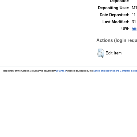
Depositor:
Depositing User:
M
Date Deposited:
11
Last Modified:
31
URI:
htt
Actions (login requ
Edit Item
Repository of the Academy's Library is powered by
EPrints 3
which is developed by the
School of Electronics and Computer Scien