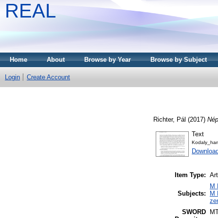
REAL
Home
About
Browse by Year
Browse by Subject
Login
Create Account
Richter, Pál
(2017)
Nép
Text
Kodaly_har
Downloa
Item Type:
Art
M 
Subjects:
M 
ze
SWORD
M