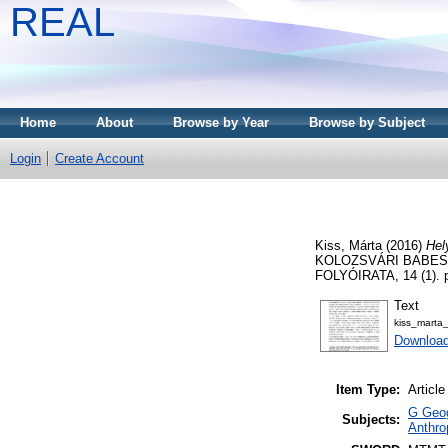
REAL
Home
About
Browse by Year
Browse by Subject
Login
Create Account
Kiss, Márta
(2016)
Hel
KOLOZSVÁRI BABES
FOLYÓIRATA, 14 (1). 
Text
kiss_marta_
Downloa
Item Type:
Article
G Geog
Subjects:
Anthro