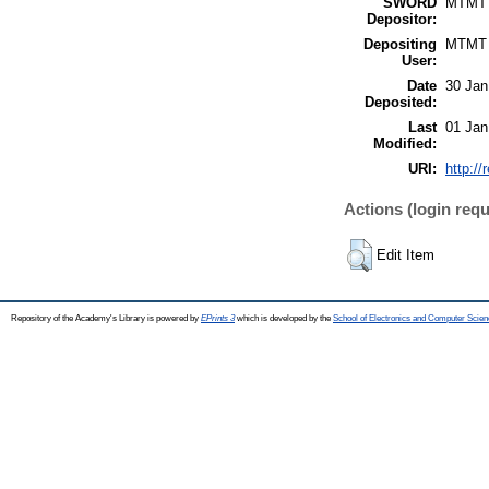
SWORD
MTMT
Depositor:
Depositing
MTMT
User:
Date
30 Jan
Deposited:
Last
01 Jan
Modified:
URI:
http://
Actions (login requ
Edit Item
Repository of the Academy's Library is powered by
EPrints 3
which is developed by the
School of Electronics and Computer Scien