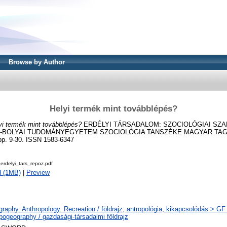
Browse by Author
Helyi termék mint továbblépés?
yi termék mint továbblépés?
ERDÉLYI TÁRSADALOM: SZOCIOLÓGIAI SZAK
-BOLYAI TUDOMÁNYEGYETEM SZOCIOLÓGIA TANSZÉKE MAGYAR TA
pp. 9-30. ISSN 1583-6347
erdelyi_tars_repoz.pdf
d (1MB)
|
Preview
raphy. Anthropology. Recreation / földrajz, antropológia, kikapcsolódás > G
pogeography / gazdasági-társadalmi földrajz