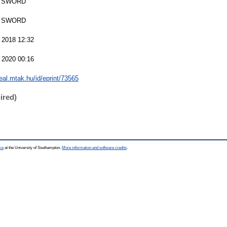
 SWORD
 SWORD
 2018 12:32
 2020 00:16
real.mtak.hu/id/eprint/73565
ired)
ce
at the University of Southampton.
More information and software credits
.