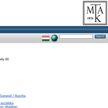
ely 60.
eneral) / filozófia
 esztétika
lom általában