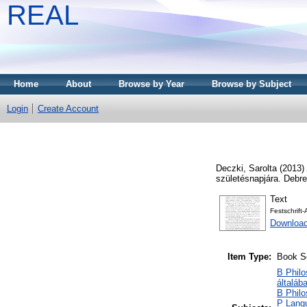
REAL
Home
About
Browse by Year
Browse by Subject
Login
Create Account
Deczki, Sarolta
(2013)
születésnapjára. Debr
Text
Festschrift
Download
Item Type:
Book S
B Philo
általáb
B Philo
P Langu