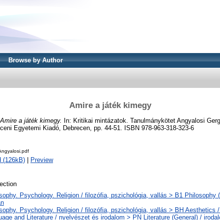
Browse by Author
Amire a játék kimegy
Amire a játék kimegy.
In: Kritikai mintázatok. Tanulmánykötet Angyalosi Gerg
eceni Egyetemi Kiadó, Debrecen, pp. 44-51. ISBN 978-963-318-323-6
-Angyalosi.pdf
 (126kB)
|
Preview
ection
sophy. Psychology. Religion / filozófia, pszichológia, vallás > B1 Philosophy (G
an
sophy. Psychology. Religion / filozófia, pszichológia, vallás > BH Aesthetics /
age and Literature / nyelvészet és irodalom > PN Literature (General) / iroda