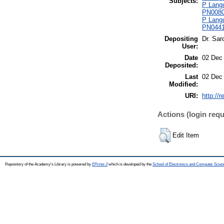
Subjects:
P Langu
PN0080 
P Langu
PN0441 
Depositing
Dr. Sar
User:
Date
02 Dec
Deposited:
Last
02 Dec
Modified:
URI:
http://
Actions (login requ
Edit Item
Repository of the Academy's Library is powered by
EPrints 3
which is developed by the
School of Electronics and Computer Scien