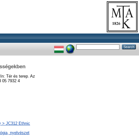
össégekben
In: Tér és terep. Az
3 05 7932 4
ány > JC312 Ethnic
lógia, nyelvészet