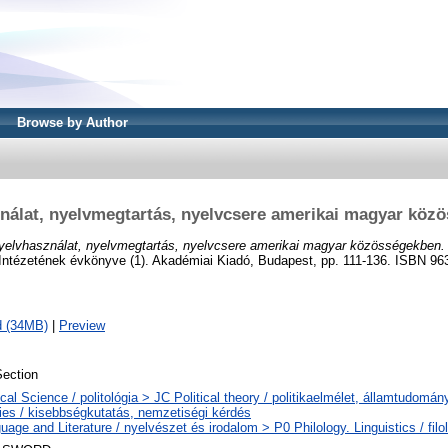
Browse by Author
nálat, nyelvmegtartás, nyelvcsere amerikai magyar köz
yelvhasználat, nyelvmegtartás, nyelvcsere amerikai magyar közösségekben.
ntézetének évkönyve (1). Akadémiai Kiadó, Budapest, pp. 111-136. ISBN 96
d (34MB)
|
Preview
ection
ical Science / politológia > JC Political theory / politikaelmélet, államtudom
ties / kisebbségkutatás, nemzetiségi kérdés
uage and Literature / nyelvészet és irodalom > P0 Philology. Linguistics / filo