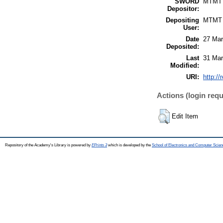
SWORD
MTMT
Depositor:
Depositing
MTMT
User:
Date
27 Mar
Deposited:
Last
31 Mar
Modified:
URI:
http://
Actions (login requ
Edit Item
Repository of the Academy's Library is powered by
EPrints 3
which is developed by the
School of Electronics and Computer Scien