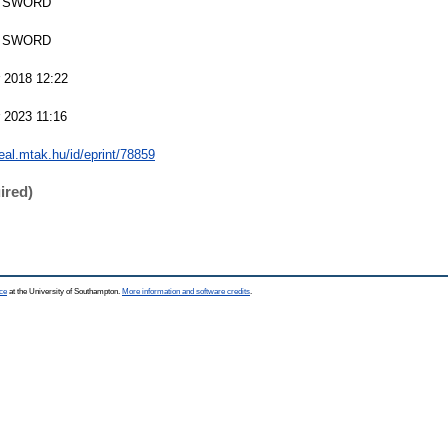
 SWORD
 SWORD
 2018 12:22
 2023 11:16
real.mtak.hu/id/eprint/78859
ired)
ce
at the University of Southampton.
More information and software credits
.