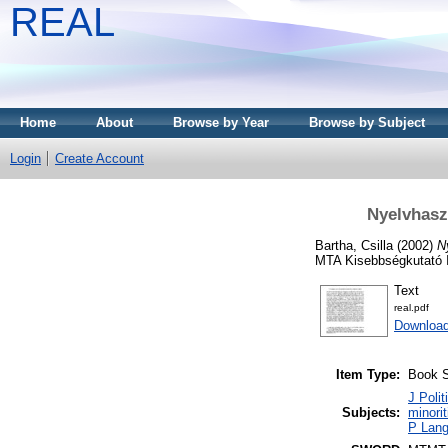
REAL
Home
About
Browse by Year
Browse by Subject
Login
Create Account
Nyelvhasz
Bartha, Csilla
(2002)
N
MTA Kisebbségkutató I
Text
real.pdf
Downloa
Item Type:
Book S
J Polit
Subjects:
minori
P Lang