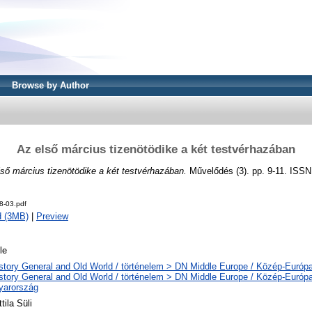
Browse by Author
Az első március tizenötödike a két testvérhazában
ső március tizenötödike a két testvérhazában.
Művelődés (3). pp. 9-11. ISS
8-03.pdf
d (3MB)
|
Preview
le
story General and Old World / történelem > DN Middle Europe / Közép-Európ
story General and Old World / történelem > DN Middle Europe / Közép-Európ
yarország
ttila Süli