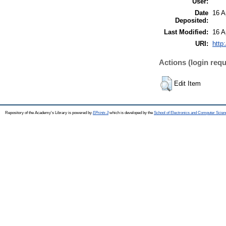
User:
Date
16 A
Deposited:
Last Modified:
16 A
URI:
http
Actions (login requ
Edit Item
Repository of the Academy's Library is powered by
EPrints 3
which is developed by the
School of Electronics and Computer Scien