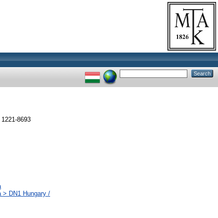
N 1221-8693
a
a > DN1 Hungary /