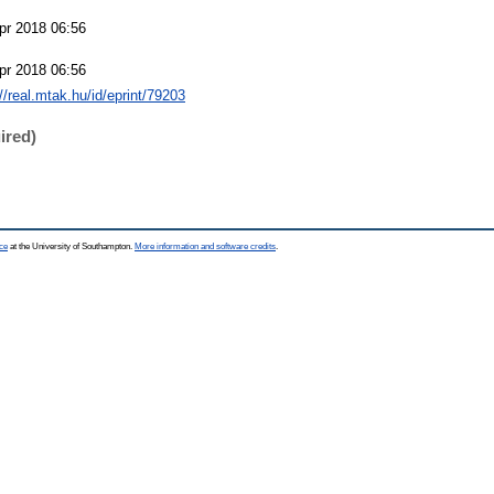
pr 2018 06:56
pr 2018 06:56
://real.mtak.hu/id/eprint/79203
ired)
ce
at the University of Southampton.
More information and software credits
.