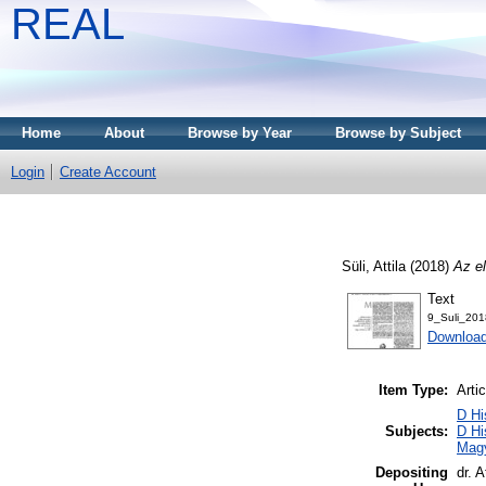
REAL
Home
About
Browse by Year
Browse by Subject
Login
Create Account
Süli, Attila
(2018)
Az el
Text
9_Suli_201
Downloa
Item Type:
Artic
D Hi
Subjects:
D Hi
Mag
Depositing
dr. A