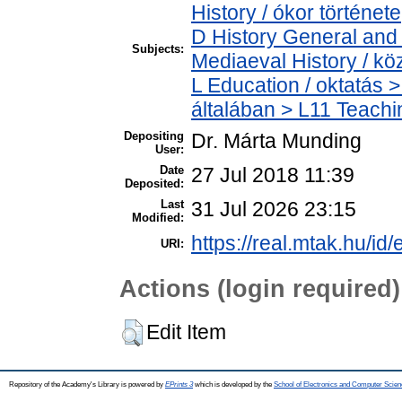
History / ókor története
D History General and 
Subjects:
Mediaeval History / kö
L Education / oktatás >
általában > L11 Teach
Depositing
Dr. Márta Munding
User:
Date
27 Jul 2018 11:39
Deposited:
Last
31 Jul 2026 23:15
Modified:
https://real.mtak.hu/id
URI:
Actions (login required)
Edit Item
Repository of the Academy's Library is powered by
EPrints 3
which is developed by the
School of Electronics and Computer Scien