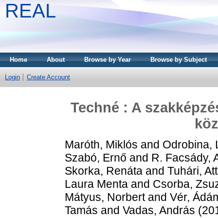
REAL
Home
About
Browse by Year
Browse by Subject
Login
Create Account
Techné : A szakképzé
kö
Maróth, Miklós
and
Odrobina, 
Szabó, Ernő
and
R. Facsády, 
Skorka, Renáta
and
Tuhári, Att
Laura Menta
and
Csorba, Zsu
Mátyus, Norbert
and
Vér, Ádá
Tamás
and
Vadas, András
(20