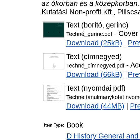
az ókorban és a középkorban.
Kutatási Non-profit Kft., Pili
Text (borító, gerinc)
- Cover
Techné_gerinc.pdf
Download (25kB)
|
Pre
Text (címnegyed)
- Ac
Techné_címnegyed.pdf
Download (66kB)
|
Pre
Text (nyomdai pdf)
Techne tanulmanykotet nyomd
Download (44MB)
|
Pr
Book
Item Type:
D History General and 