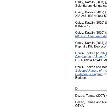
Csízy, Katalin
(2007)
D
Scientiarum Hungarica
Csízy, Katalin
(2012)
D
235-247. ISSN 0044-5
Csízy, Katalin
(2010)
E
0044-5975
Csízy, Katalin
(2010)
Ü
89b von Julian dem Ab
Csízy, Katalin
(2014)
A
Kapitális Kft. Debrec
Czajlik, Zoltán
(2020)
Distribution of Stone R
HISTORICA ACADEMIAE 
Czajlik, Zoltán
and
Böd
Selected Papers of th
Budapest, Hungary.
In:
Budapest.
D
Dezso, Tamás
(2007)
Dezső, Tamás
and
Nie
OTKA.