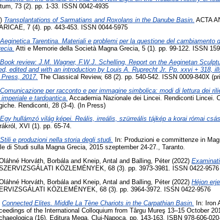
um, 73 (2). pp. 1-33. ISSN 0042-4935
9)
Transplantations of Sarmatians and Roxolans in the Danube Basin.
ACTA A
CAE, 7 (4). pp. 443-453. ISSN 0044-5975
Aeginetica Tarentina. Materiali e problemi per la questione del cambiamento d
ecia.
Atti e Memorie della Società Magna Grecia, 5 (1). pp. 99-122. ISSN 15
Book review: J.M. Wagner, F.W.J. Schelling, Report on the Aeginetan Sculptur
, edited and with an introduction by Louis A. Ruprecht Jr. Pp. xxvi + 318, il
 Press, 2017.
The Classical Review, 68 (2). pp. 540-542. ISSN 0009-840X (pri
Comunicazione per racconto e per immagine simbolica: modi di lettura dei riliev
 imperiale e tardoantica.
Accademia Nazionale dei Lincei. Rendiconti Lincei. 
ogiche. Rendiconti, 28 (3-4). (In Press)
Egy hullámzó világ képei. Reális, irreális, szürreális tájkép a korai római csá
rákról, XVI (1). pp. 65-74.
Stili e produzioni nella storia degli studi.
In: Produzioni e committenze in Magn
e di Studi sulla Magna Grecia, 2015 szeptember 24-27., Taranto.
Oláhné Horváth, Borbála
and
Kneip, Antal
and
Balling, Péter
(2022)
Examinati
ZERVIZSGÁLATI KÖZLEMÉNYEK, 68 (3). pp. 3973-3981. ISSN 0422-9576
Oláhné Horváth, Borbála
and
Kneip, Antal
and
Balling, Péter
(2022)
Héjon erje
RVIZSGÁLATI KÖZLEMÉNYEK, 68 (3). pp. 3964-3972. ISSN 0422-9576
)
Connected Elites. Middle La Tène Chariots in the Carpathian Basin.
In: Iron 
ceedings of the International Colloquium from Târgu Mureş 13–15 October 20
rchaeologica (16). Editura Mega, Cluj-Napoca, pp. 143-163. ISBN 978-606-020