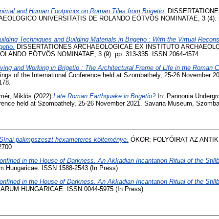
nimal and Human Footprints on Roman Tiles from Brigetio.
DISSERTATIONE
EOLOGICO UNIVERSITATIS DE ROLANDO EÖTVÖS NOMINATAE, 3 (4). pp
uilding Techniques and Building Materials in Brigetio : With the Virtual Recons
getio.
DISSERTATIONES ARCHAEOLOGICAE EX INSTITUTO ARCHAEOL
LANDO EÖTVÖS NOMINATAE, 3 (9). pp. 313-335. ISSN 2064-4574
iving and Working in Brigetio : The Architectural Frame of Life in the Roman C
ings of the International Conference held at Szombathely, 25-26 November 
178.
mér, Miklós
(2022)
Late Roman Earthquake in Brigetio?
In: Pannonia Undergro
ference held at Szombathely, 25-26 November 2021. Savaria Museum, Szombat
Sínai palimpszeszt hexameteres költeménye.
ÓKOR: FOLYÓIRAT AZ ANTIK 
2700
onfined in the House of Darkness. An Akkadian Incantation Ritual of the Stillb
m Hungaricae. ISSN 1588-2543 (In Press)
onfined in the House of Darkness. An Akkadian Incantation Ritual of the Stillb
RUM HUNGARICAE. ISSN 0044-5975 (In Press)