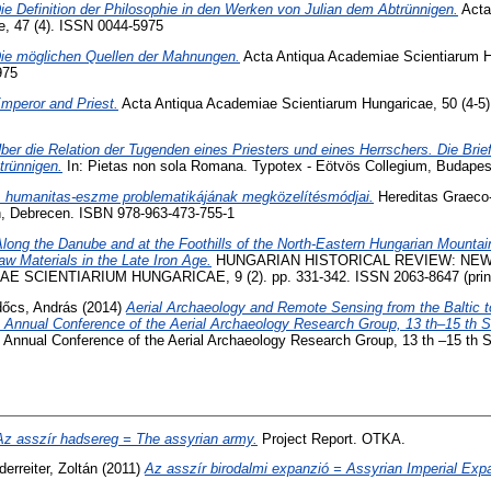
ie Definition der Philosophie in den Werken von Julian dem Abtrünnigen.
Acta
e, 47 (4). ISSN 0044-5975
ie möglichen Quellen der Mahnungen.
Acta Antiqua Academiae Scientiarum Hu
975
mperor and Priest.
Acta Antiqua Academiae Scientiarum Hungaricae, 50 (4-5)
ber die Relation der Tugenden eines Priesters und eines Herrschers. Die Bri
trünnigen.
In: Pietas non sola Romana. Typotex - Eötvös Collegium, Budapest
 humanitas-eszme problematikájának megközelítésmódjai.
Hereditas Graeco-La
en, Debrecen. ISBN 978-963-473-755-1
Along the Danube and at the Foothills of the North-Eastern Hungarian Mounta
aw Materials in the Late Iron Age.
HUNGARIAN HISTORICAL REVIEW: NEW
SCIENTIARIUM HUNGARICAE, 9 (2). pp. 331-342. ISSN 2063-8647 (print);
őcs, András
(2014)
Aerial Archaeology and Remote Sensing from the Baltic to
e Annual Conference of the Aerial Archaeology Research Group, 13 th–15 th 
 Annual Conference of the Aerial Archaeology Research Group, 13 th –15 th
Az asszír hadsereg = The assyrian army.
Project Report. OTKA.
derreiter, Zoltán
(2011)
Az asszír birodalmi expanzió = Assyrian Imperial Exp