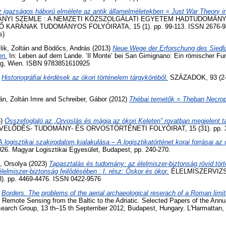
 igazságos háború elmélete az antik államelméletekben = Just War Theory in
YI SZEMLE : A NEMZETI KÖZSZOLGÁLATI EGYETEM HADTUDOMÁNY
ARÁNAK TUDOMÁNYOS FOLYÓIRATA, 15 (1). pp. 99-113. ISSN 2676-9816
s)
lik, Zoltán
and
Bödőcs, András
(2013)
Neue Wege der Erforschung des Sied
en.
In: Leben auf dem Lande. ’Il Monte’ bei San Gimignano: Ein römischer Fu
lag, Wien. ISBN 9783851610925
)
Historiográﬁai kérdések az ókori történelem tárgyköréből.
SZÁZADOK, 93 (2-4
án, Zoltán Imre
and
Schreiber, Gábor
(2012)
Thébai temetők = Theban Necrop
5)
Összefoglaló az „Orvoslás és mágia az ókori Keleten” rovatban megjelent t
LŐDÉS- TUDOMÁNY- ÉS ORVOSTÖRTÉNETI FOLYÓIRAT, 15 (31). pp. 32
A logisztikai szakirodalom kialakulása – A logisztikatörténet korai forrásai az 
26. Magyar Logisztikai Egyesület, Budapest, pp. 240-270.
, Orsolya
(2023)
Tapasztalás és tudomány: az élelmiszer-biztonság rövid tör
lelmiszer-biztonság fejlődésében : I. rész: Őskor és ókor.
ÉLELMISZERVIZ
. pp. 4469-4476. ISSN 0422-9576
)
Borders. The problems of the aerial archaeological reserach of a Roman limit
 Remote Sensing from the Baltic to the Adriatic. Selected Papers of the Annu
search Group, 13 th–15 th September 2012, Budapest, Hungary. L'Harmattan