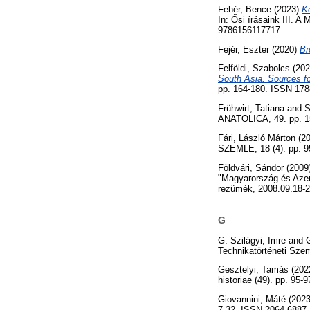
Fehér, Bence
(2023)
K
In: Ősi írásaink III. 
9786156117717
Fejér, Eszter
(2020)
Br
Felföldi, Szabolcs
(20
South Asia. Sources for
pp. 164-180. ISSN 178
Frühwirt, Tatiana
and
S
ANATOLICA, 49. pp. 1
Fári, László Márton
(2
SZEMLE, 18 (4). pp. 9
Földvári, Sándor
(2009
"Magyarország és Azer
rezümék, 2008.09.18-2
G
G. Szilágyi, Imre
and
Technikatörténeti Sze
Gesztelyi, Tamás
(202
historiae (49). pp. 95
Giovannini, Máté
(202
7-32. ISSN 2064-6887