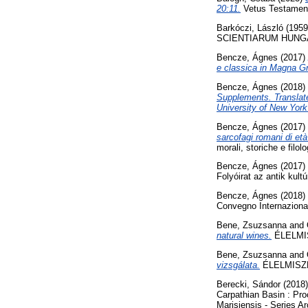
20:11.
Vetus Testament
Barkóczi, László
(195
SCIENTIARUM HUNGARI
Bencze, Ágnes
(2017)
e classica in Magna Gr
Bencze, Ágnes
(2018)
Supplements. Translated
University of New York
Bencze, Ágnes
(2017)
sarcofagi romani di età
morali, storiche e filol
Bencze, Ágnes
(2017)
Folyóirat az antik kultú
Bencze, Ágnes
(2018)
Convegno Internazional
Bene, Zsuzsanna
and
natural wines.
ÉLELMIS
Bene, Zsuzsanna
and
vizsgálata.
ÉLELMISZE
Berecki, Sándor
(2018
Carpathian Basin : Pro
Marisiensis - Series A