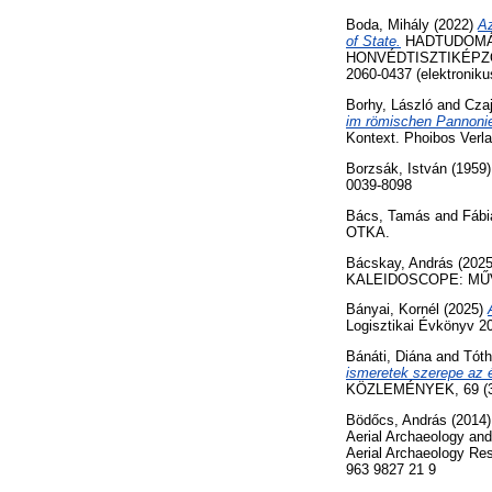
Boda, Mihály
(2022)
Az
of State.
HADTUDOMÁN
HONVÉDTISZTIKÉPZŐ K
2060-0437 (elektroniku
Borhy, László
and
Czaj
im römischen Pannoni
Kontext. Phoibos Ver
Borzsák, István
(1959
0039-8098
Bács, Tamás
and
Fábi
OTKA.
Bácskay, András
(202
KALEIDOSCOPE: MŰVE
Bányai, Kornél
(2025)
Logisztikai Évkönyv 20
Bánáti, Diána
and
Tóth
ismeretek szerepe az é
KÖZLEMÉNYEK, 69 (3)
Bödőcs, András
(2014
Aerial Archaeology and
Aerial Archaeology Re
963 9827 21 9