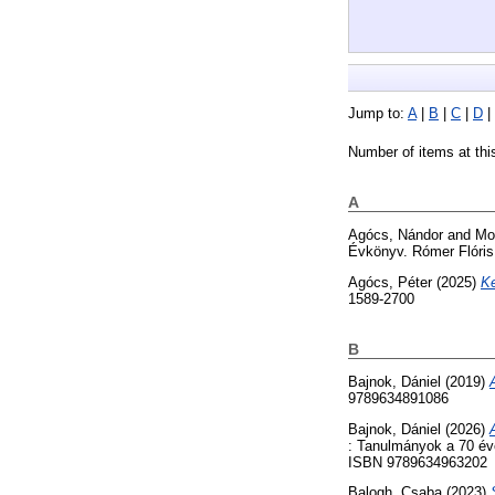
Jump to:
A
|
B
|
C
|
D
|
Number of items at thi
A
Agócs, Nándor
and
Mo
Évkönyv. Rómer Flóris
Agócs, Péter
(2025)
Ke
1589-2700
B
Bajnok, Dániel
(2019)
9789634891086
Bajnok, Dániel
(2026)
: Tanulmányok a 70 év
ISBN 9789634963202
Balogh, Csaba
(2023)