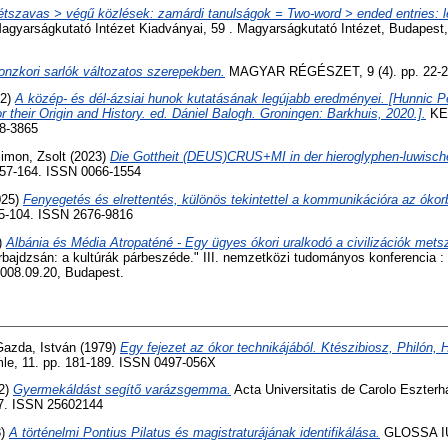
étszavas > végű közlések: zamárdi tanulságok = Two-word > ended entries: 
A Magyarságkutató Intézet Kiadványai, 59 . Magyarságkutató Intézet, Budapest
onzkori sarlók változatos szerepekben.
MAGYAR RÉGÉSZET, 9 (4). pp. 22-2
22)
A közép- és dél-ázsiai hunok kutatásának legújabb eredményei. [Hunnic Pe
 their Origin and History. ed. Dániel Balogh. Groningen: Barkhuis, 2020.].
KE
8-3865
imon, Zsolt
(2023)
Die Gottheit (DEUS)CRUS+MI in der hieroglyphen-luwisch
57-164. ISSN 0066-1554
025)
Fenyegetés és elrettentés, különös tekintettel a kommunikációra az ókor
5-104. ISSN 2676-9816
)
Albánia és Média Atropaténé - Egy ügyes ókori uralkodó a civilizációk mets
bajdzsán: a kultúrák párbeszéde." III. nemzetközi tudományos konferencia :
008.09.20, Budapest.
Gazda, István
(1979)
Egy fejezet az ókor technikájából. Ktészibiosz, Philón, 
mle, 11. pp. 181-189. ISSN 0497-056X
2)
Gyermekáldást segítő varázsgemma.
Acta Universitatis de Carolo Eszter
-97. ISSN 25602144
3)
A történelmi Pontius Pilatus és magistraturájának identifikálása.
GLOSSA IUR