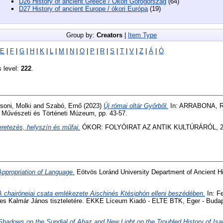
D26 History of ancient Greece / Ókori Görögország
(64)
D27 History of ancient Europe / ókori Európa
(19)
Group by:
Creators
|
Item Type
E
|
F
|
G
|
H
|
K
|
L
|
M
|
N
|
O
|
P
|
R
|
S
|
T
|
V
|
Z
|
Á
|
Ó
s level:
222
.
soni, Molki
and
Szabó, Ernő
(2023)
Új római oltár Győrből.
In: ARRABONA, R
 Művészeti és Történeti Múzeum, pp. 43-57.
retezés, helyszín és műfaj.
ÓKOR: FOLYÓIRAT AZ ANTIK KULTÚRÁRÓL, 24 (
Appropriation of Language.
Eötvös Loránd University Department of Ancient H
A chairóneiai csata emlékezete Aischinés Ktésiphón elleni beszédében.
In: Fe
es Kalmár János tiszteletére. EKKE Líceum Kiadó - ELTE BTK, Eger - Budap
Shadows on the Sundial of Ahaz and New Light on the Troubled History of Isa