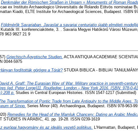
)
Denkmäler der Römischen Straßen in Ungarn = Monuments of Roman Roads
cae ex Instituto Archaeologico Universitatis de Rolando Eötvös nominatae B
rmattan Kiadó, ELTE Institute for Archaeological Sciences, Budapest. ISBN 9
)
Földmérők Savariaban. Javaslat a savariai centuriatio újabb elméleti modelljé
s Kutatók III. konferenciakötete, 3. . Savaria Megyei Hatókörű Városi Múzeu
78 963 9827 21 9
57)
Griechisch-Ägyptische Studien.
ACTA ANTIQUA ACADEMIAE SCIENTIA
SN 0044-5975
Hányan fordították görögre a Tórát?
STUDIA BIBLICA - BIBLIAI TANULMÁNYOK
David A. Graff: The Eurasian Way of War. Military practice in seventh-centu
res (ed. Peter Lorge)11. Routledge: London – New York 2016. ISBN: 978-0-41
) 208 p.
Studies in Central European Histories. ISSN 1547-1217 (Submitted)
The Transformation of Pontic Trade from Late Antiquity to the Middle Ages. T
seum of Sinop.
Series Minor (40). Archaeolingua, Budapest. ISBN 978-963-99
020)
Remedies for the Head of the Mamluk Chancery: Dating an Arabic Medica
STUDIES IN ARABIC, 41. pp. 19-28. ISSN 0239-1619
z európai hagyomány és az ideális vezető politikus.
L'Harmattan, Budapest, 