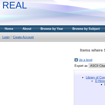
REAL
Home
About
Browse by Year
Browse by Subject
Login
Create Account
Items where S
Up a level
Export as
Library of Co
D Histo