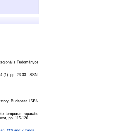
egionális Tudományos
1). pp. 23-33. ISSN
istory, Budapest. ISBN
lix temporum reparatio
est, pp. 115-126.
iah 38:8 and 2 Kings