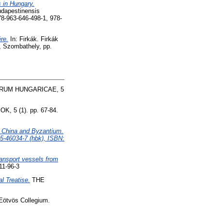
 in Hungary.
udapestinensis
78-963-646-498-1, 978-
re.
In: Firkák. Firkák
m, Szombathely, pp.
RUM HUNGARICAE, 5
, 5 (1). pp. 67-84.
ry China and Byzantium.
5-46034-7 (hbk), ISBN:
ransport vessels from
11-96-3
l Treatise.
THE
Eötvös Collegium.