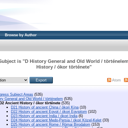
Browse by Author
ubject is "D History General and Old World / történele
History / ókor története"
Atom
ngress Subject Areas
(535)
ry General and Old World / történelem
(535)
D2 Ancient History / ókor története
(535)
D21 History of ancient China / ókori Kína
(10)
D22 History of ancient Egypt / ókori Egyiptom
(102)
D23 History of ancient India / ókori India
(6)
D24 History of ancient Medo-Persia / ókori Közel-Kelet
(33)
D25 History of ancient Rome / Római Birodalom
(153)