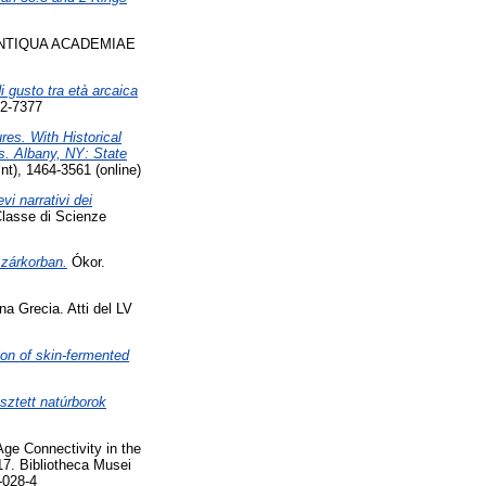
NTIQUA ACADEMIAE
i gusto tra età arcaica
92-7377
es. With Historical
ls. Albany, NY: State
nt), 1464-3561 (online)
i narrativi dei
Classe di Scienze
szárkorban.
Ókor.
a Grecia. Atti del LV
on of skin-fermented
sztett natúrborok
Age Connectivity in the
17. Bibliotheca Musei
-028-4