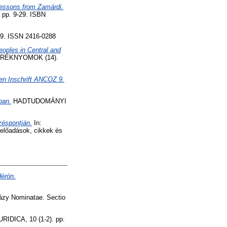
lessons from Zamárdi.
, pp. 9-29. ISBN
9. ISSN 2416-0288
oples in Central and
RÉKNYOMOK (14).
en Inschrift ANCOZ 9.
ban.
HADTUDOMÁNYI
zéspontján.
In:
 előadások, cikkek és
Hérón.
házy Nominatae. Sectio
IDICA, 10 (1-2). pp.