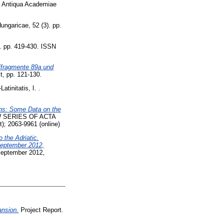
 Antiqua Academiae
ngaricae, 52 (3). pp.
. pp. 419-430. ISSN
effragmente 89a und
, pp. 121-130.
tinitatis, I. .
ins: Some Data on the
 SERIES OF ACTA
 2063-9961 (online)
 the Adriatic.
September 2012,
 September 2012,
ansion.
Project Report.