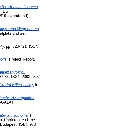
 the Ancient Theories
I ÉS
 (nyomtatott);
lungs- und Wegenetzes
ndplatz und sein
). pp. 720-721. ISSN
olis.
Project Report.
anulmányokról.
-35. ISSN 2062-2597
ókortól Bölcs Leóig.
In:
ténete. Az empirikus
SGÁLATI
atio in Pannonia.
In:
al Conference of the
, Budapest. ISBN 978