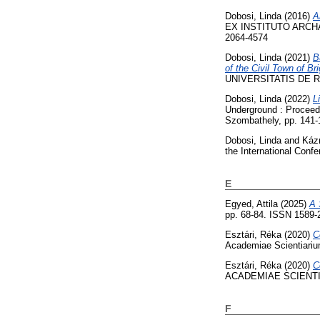
Dobosi, Linda
(2016)
A
EX INSTITUTO ARCHA
2064-4574
Dobosi, Linda
(2021)
B
of the Civil Town of Bri
UNIVERSITATIS DE RO
Dobosi, Linda
(2022)
L
Underground : Proceed
Szombathely, pp. 141-
Dobosi, Linda
and
Káz
the International Con
E
Egyed, Attila
(2025)
A 
pp. 68-84. ISSN 1589-
Esztári, Réka
(2020)
C
Academiae Scientiariu
Esztári, Réka
(2020)
C
ACADEMIAE SCIENTIA
F