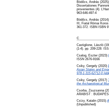
Bödőcs, András
(2025
Dissertationes Pannoni
provenientes (4). L’Ha
963-646-497-4
Bödőcs, András
(2014
III, Fiatal Római Koro
361-372. ISBN ISBN 9
C
Castiglione, László
(19
(1-4). pp. 209-228. IS
Csalog, Eszter
(2023)
ISSN 2676-9166
Csiky, Gergely
(2020)
Asian States and Empi
978-1-315-62712-0 (ebk
Csiky, Gergely
(2017)
the Archaeological Mu
Csorba, Zsuzsanna
(2
ARABIST : BUDAPEST 
Csízy, Katalin
(2015)
A
(Unpublished)