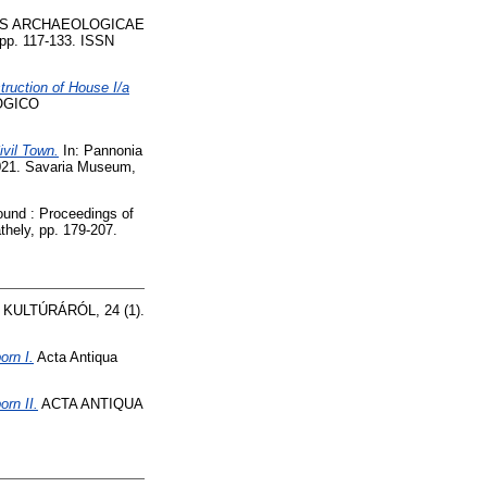
S ARCHAEOLOGICAE
. 117-133. ISSN
truction of House I/a
OGICO
ivil Town.
In: Pannonia
2021. Savaria Museum,
und : Proceedings of
hely, pp. 179-207.
KULTÚRÁRÓL, 24 (1).
orn I.
Acta Antiqua
orn II.
ACTA ANTIQUA