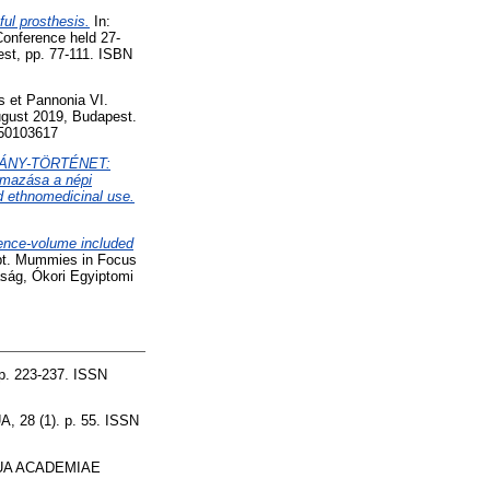
ful prosthesis.
In:
Conference held 27-
st, pp. 77-111. ISBN
s et Pannonia VI.
ugust 2019, Budapest.
150103617
ÁNY-TÖRTÉNET:
mazása a népi
d ethnomedicinal use.
erence-volume included
ypt. Mummies in Focus
ság, Ókori Egyiptomi
. 223-237. ISSN
28 (1). p. 55. ISSN
UA ACADEMIAE