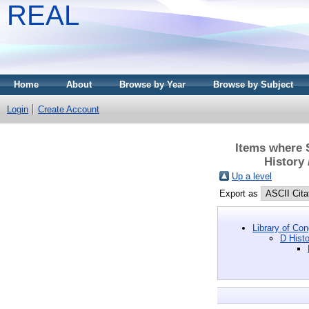
REAL
Home
About
Browse by Year
Browse by Subject
Login
Create Account
Items where S
History 
Up a level
Export as
Library of Co
D Histo