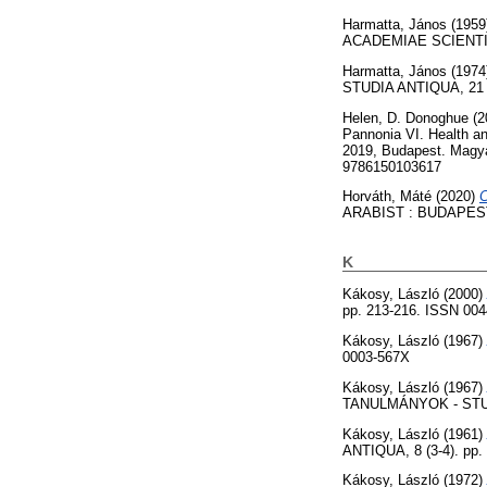
Harmatta, János
(1959
ACADEMIAE SCIENTIAR
Harmatta, János
(1974
STUDIA ANTIQUA, 21 (
Helen, D. Donoghue
(2
Pannonia VI. Health a
2019, Budapest. Magya
9786150103617
Horváth, Máté
(2020)
C
ARABIST : BUDAPEST 
K
Kákosy, László
(2000)
pp. 213-216. ISSN 004
Kákosy, László
(1967)
0003-567X
Kákosy, László
(1967)
TANULMÁNYOK - STUDI
Kákosy, László
(1961)
ANTIQUA, 8 (3-4). pp.
Kákosy, László
(1972)