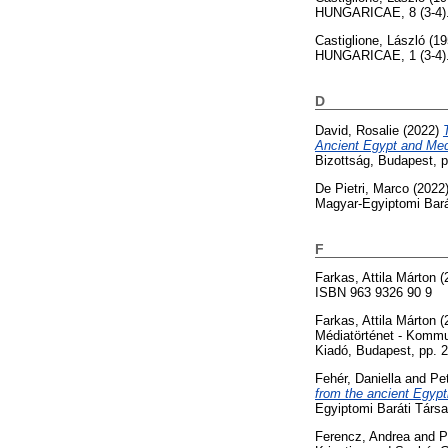
HUNGARICAE, 8 (3-4).
Castiglione, László
(19
HUNGARICAE, 1 (3-4).
D
David, Rosalie
(2022)
Ancient Egypt and Me
Bizottság, Budapest, 
De Pietri, Marco
(2022
Magyar-Egyiptomi Bará
F
Farkas, Attila Márton
(
ISBN 963 9326 90 9
Farkas, Attila Márton
(
Médiatörténet - Kommun
Kiadó, Budapest, pp.
Fehér, Daniella
and
Pet
from the ancient Egypt
Egyiptomi Baráti Társ
Ferencz, Andrea
and
P