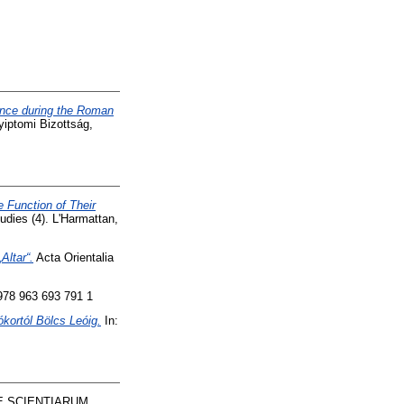
ience during the Roman
yiptomi Bizottság,
e Function of Their
dies (4). L'Harmattan,
ltar“.
Acta Orientalia
978 963 693 791 1
ókortól Bölcs Leóig.
In:
E SCIENTIARUM