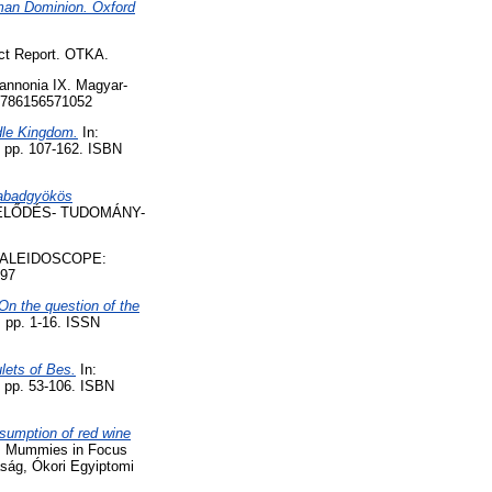
oman Dominion. Oxford
ct Report. OTKA.
annonia IX. Magyar-
 9786156571052
dle Kingdom.
In:
, pp. 107-162. ISBN
abadgyökös
LŐDÉS- TUDOMÁNY-
ALEIDOSCOPE:
97
On the question of the
. pp. 1-16. ISSN
lets of Bes.
In:
, pp. 53-106. ISBN
sumption of red wine
pt. Mummies in Focus
ság, Ókori Egyiptomi