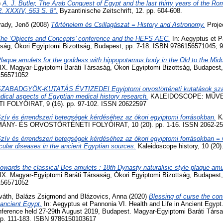
)
A. J. Butler, The Arab Conquest of Egypt and the last thirty years of the R
2. XXXIV, 563 S. 8°.
Byzantinische Zeitschrift, 12. pp. 604-608.
rady, Jenő
(2008)
Történelem és Csillagászat = History and Astronomy.
Proje
he ‘Objects and Concepts’ conference and the HEFS AEC.
In: Aegyptus et P
aság, Ókori Egyiptomi Bizottság, Budapest, pp. 7-18. ISBN 9786156571045;
laque amulets for the goddess with hippopotamus body in the Old to the Mid
IX. Magyar-Egyiptomi Baráti Társaság, Ókori Egyiptomi Bizottság, Budapest
156571052
ZABADGYÖK-KUTATÁS ÉVTIZEDEI Egyiptomi orvostörténeti kutatások sz
dical aspects of Egyptian medical history research.
KALEIDOSCOPE: MŰVE
OLYÓIRAT, 9 (16). pp. 97-102. ISSN 20622597
zív és érrendszeri betegségek kérdéséhez az ókori egyiptomi forrásokban.
K
Y- ÉS ORVOSTÖRTÉNETI FOLYÓIRAT, 10 (20). pp. 1-16. ISSN 2062-25
zív és érrendszeri betegségek kérdéséhez az ókori egyiptomi forrásokban = 
cular diseases in the ancient Egyptian sources.
Kaleidoscope history, 10 (20)
owards the classical Bes amulets : 18th Dynasty naturalisic-style plaque amu
IX. Magyar-Egyiptomi Baráti Társaság, Ókori Egyiptomi Bizottság, Budapest
156571052
váth, Balázs Zsigmond
and
Blázovics, Anna
(2020)
Blessing of curse the con
 ancient Egypt.
In: Aegyptus et Pannonia VI. Health and Life in Ancient Egy
nference held 27-29th August 2019, Budapest. Magyar-Egyiptomi Baráti Társa
pp. 111-183. ISBN 9786150103617