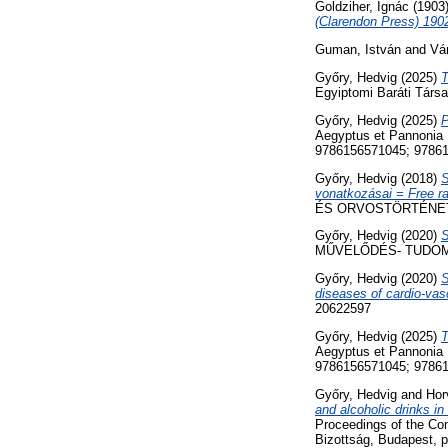
Goldziher, Ignác
(1903
(Clarendon Press) 190
Guman, István
and
Vá
Győry, Hedvig
(2025)
T
Egyiptomi Baráti Társ
Győry, Hedvig
(2025)
P
Aegyptus et Pannonia 
9786156571045; 9786
Győry, Hedvig
(2018)
S
vonatkozásai = Free ra
ÉS ORVOSTÖRTÉNETI F
Győry, Hedvig
(2020)
S
MŰVELŐDÉS- TUDOMÁN
Győry, Hedvig
(2020)
S
diseases of cardio-vas
20622597
Győry, Hedvig
(2025)
T
Aegyptus et Pannonia 
9786156571045; 9786
Győry, Hedvig
and
Hor
and alcoholic drinks in
Proceedings of the Co
Bizottság, Budapest, 