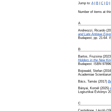
Jump to:
A
|
B
|
C
|
D
|
Number of items at thi
A
Andreozzi, Ricardo
(20
and Late Antique Egyp
Budapest, pp. 21-64.
B
Bartos, Fruzsina
(2023
Holders in the New Ki
Budapest. ISBN 9789
Bojowald, Stefan
(201
Academiae Scientiarum
Bács, Tamás
(2017)
B
Bányai, Kornél
(2025)
Logisztikai Évkönyv 20
C
Castiglione, László
(19