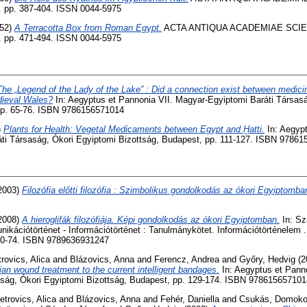
 pp. 387-404. ISSN 0044-5975
52)
A Terracotta Box from Roman Egypt.
ACTA ANTIQUA ACADEMIAE SCI
 pp. 471-494. ISSN 0044-5975
The „Legend of the Lady of the Lake” : Did a connection exist between medic
dieval Wales?
In: Aegyptus et Pannonia VII. Magyar-Egyiptomi Baráti Társas
pp. 65-76. ISBN 9786156571014
)
Plants for Health: Vegetal Medicaments between Egypt and Ḫatti.
In: Aegypt
ti Társaság, Ókori Egyiptomi Bizottság, Budapest, pp. 111-127. ISBN 9786
2003)
Filozófia előtti filozófia : Szimbolikus gondolkodás az ókori Egyiptomba
2008)
A hieroglifák filozófiája. Képi gondolkodás az ókori Egyiptomban.
In: Sz
ikációtörténet - Információtörténet : Tanulmánykötet. Információtörténelem .
 20-74. ISBN 9789636931247
rovics, Alica
and
Blázovics, Anna
and
Ferencz, Andrea
and
Győry, Hedvig
(2
ian wound treatment to the current intelligent bandages.
In: Aegyptus et Pann
aság, Ókori Egyiptomi Bizottság, Budapest, pp. 129-174. ISBN 978615657101
etrovics, Alica
and
Blázovics, Anna
and
Fehér, Daniella
and
Csukás, Domok