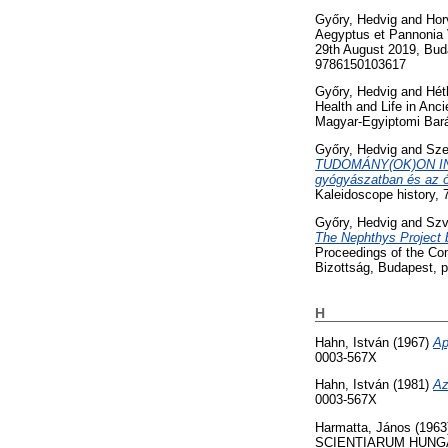
Győry, Hedvig
and
Hor
Aegyptus et Pannonia 
29th August 2019, Bud
9786150103617
Győry, Hedvig
and
Hét
Health and Life in An
Magyar-Egyiptomi Bará
Győry, Hedvig
and
Sze
TUDOMÁNY(OK)ON INNE
gyógyászatban és az ó
Kaleidoscope history, 
Győry, Hedvig
and
Szv
The Nephthys Project 
Proceedings of the Co
Bizottság, Budapest, 
H
Hahn, István
(1967)
Ap
0003-567X
Hahn, István
(1981)
Az
0003-567X
Harmatta, János
(1963
SCIENTIARUM HUNGARI