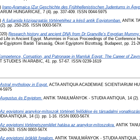
)
Irano-Aramaica (Zur Geschichte des Frühhellenistischen Judentums in Ägyp
UM HUNGARICAE, 7 (4). pp. 337-409. ISSN 0044-5975
)
A šašanida közigazgatás történetéhez a késő antik Egyiptomban.
ANTIK T
2). pp. 250-255. ISSN 0003-567X
020)
Research history and ancient DNA from Dr Granville’s Egyptian Mummy.
nd Life in Ancient Egypt. Mummies in Focus Proceedings of the Conference h
r-Egyiptomi Baráti Társaság, Ókori Egyiptomi Bizottság, Budapest, pp. 21-
ompetence, Corruption, and Patronage in Mamluk Egypt: The Career of Zayn
STUDIES IN ARABIC, 41. pp. 57-67. ISSN 0239-1619
Astral mythology in Egypt.
ACTA ANTIQUA ACADEMIAE SCIENTIARUM HUNG
4-5975
Augustus és Egyiptom.
ANTIK TANULMÁNYOK - STUDIA ANTIQUA, 14 (2). p
Az egyiptomi aranykor-mítoszok történeti fejlődése és társadalmi vonatkozás
A ANTIQUA, 14 (1). pp. 1-16. ISSN 0003-567X
Az egyiptomi történetszemlélet hatása az aranykor-mítoszokra.
ANTIK TANU
 260-263. ISSN 0003-567X
Az egyiptomi öröklét fogalom.
ANTIK TANULMÁNYOK - STUDIA ANTIQUA, 19 (