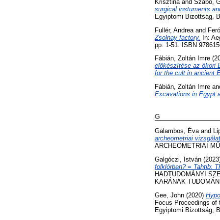
Krisztina
and
Szabó, G
surgical instuments an
Egyiptomi Bizottság, 
Fullér, Andrea
and
Feró
Zsolnay factory.
In: Ae
pp. 1-51. ISBN 97861
Fábián, Zoltán Imre
(2
előkészítése az ókori 
for the cult in ancient 
Fábián, Zoltán Imre
an
Excavations in Egypt a
G
Galambos, Éva
and
Li
archeometriai vizsgálat
ARCHEOMETRIAI MŰHEL
Galgóczi, István
(2023
folklórban? = Tahtib: T
HADTUDOMÁNYI SZE
KARÁNAK TUDOMÁNYOS
Gee, John
(2020)
Hypo
Focus Proceedings of 
Egyiptomi Bizottság, 