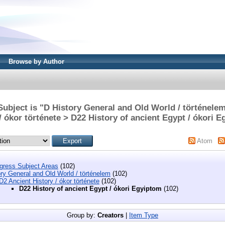
Browse by Author
ubject is "D History General and Old World / történele
/ ókor története > D22 History of ancient Egypt / ókori 
Atom
ngress Subject Areas
(102)
ry General and Old World / történelem
(102)
D2 Ancient History / ókor története
(102)
D22 History of ancient Egypt / ókori Egyiptom
(102)
Group by:
Creators
|
Item Type