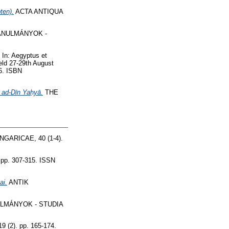
ten).
ACTA ANTIQUA
ANULMÁNYOK -
In: Aegyptus et
eld 27-29th August
26. ISBN
 ad-Dīn Yaḥyā.
THE
ARICAE, 40 (1-4).
p. 307-315. ISSN
ai.
ANTIK
LMÁNYOK - STUDIA
2). pp. 165-174.