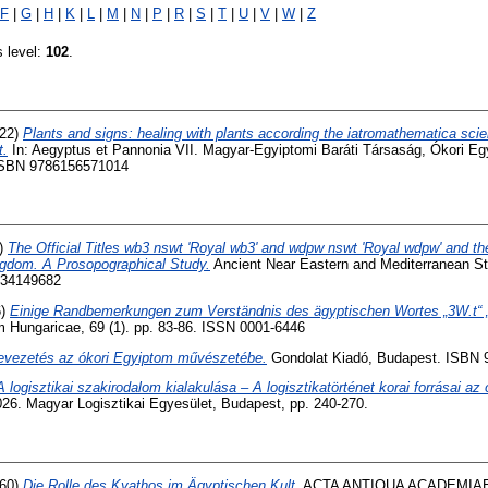
F
|
G
|
H
|
K
|
L
|
M
|
N
|
P
|
R
|
S
|
T
|
U
|
V
|
W
|
Z
s level:
102
.
22)
Plants and signs: healing with plants according the iatromathematica sc
t.
In: Aegyptus et Pannonia VII. Magyar-Egyiptomi Baráti Társaság, Ókori Eg
 ISBN 9786156571014
)
The Official Titles wb3 nswt 'Royal wb3' and wdpw nswt 'Royal wdpw' and th
ngdom. A Prosopographical Study.
Ancient Near Eastern and Mediterranean Stu
634149682
6)
Einige Randbemerkungen zum Verständnis des ägyptischen Wortes „3W.t“ „A
 Hungaricae, 69 (1). pp. 83-86. ISSN 0001-6446
evezetés az ókori Egyiptom művészetébe.
Gondolat Kiadó, Budapest. ISBN 
A logisztikai szakirodalom kialakulása – A logisztikatörténet korai forrásai az 
26. Magyar Logisztikai Egyesület, Budapest, pp. 240-270.
60)
Die Rolle des Kyathos im Ägyptischen Kult.
ACTA ANTIQUA ACADEMIA