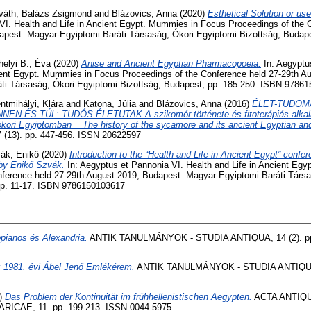
váth, Balázs Zsigmond
and
Blázovics, Anna
(2020)
Esthetical Solution or use
VI. Health and Life in Ancient Egypt. Mummies in Focus Proceedings of the 
apest. Magyar-Egyiptomi Baráti Társaság, Ókori Egyiptomi Bizottság, Budape
helyi B., Éva
(2020)
Anise and Ancient Egyptian Pharmacopoeia.
In: Aegyptu
cient Egypt. Mummies in Focus Proceedings of the Conference held 27-29th A
ti Társaság, Ókori Egyiptomi Bizottság, Budapest, pp. 185-250. ISBN 9786
ntmihályi, Klára
and
Katona, Júlia
and
Blázovics, Anna
(2016)
ÉLET-TUDOM
N ÉS TÚL: TUDÓS ÉLETUTAK A szikomór története és fitoterápiás alkal
kori Egyiptomban = The history of the sycamore and its ancient Egyptian an
7 (13). pp. 447-456. ISSN 20622597
ák, Enikő
(2020)
Introduction to the “Health and Life in Ancient Egypt” conf
by Enikő Szvák.
In: Aegyptus et Pannonia VI. Health and Life in Ancient Eg
nference held 27-29th August 2019, Budapest. Magyar-Egyiptomi Baráti Társa
pp. 11-17. ISBN 9786150103617
pianos és Alexandria.
ANTIK TANULMÁNYOK - STUDIA ANTIQUA, 14 (2). pp
 1981. évi Ábel Jenő Emlékérem.
ANTIK TANULMÁNYOK - STUDIA ANTIQUA, 
)
Das Problem der Kontinuität im frühhellenistischen Aegypten.
ACTA ANTIQ
CAE, 11. pp. 199-213. ISSN 0044-5975