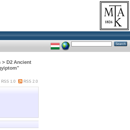
m > D2 Ancient
Egyiptom"
RSS 1.0
RSS 2.0