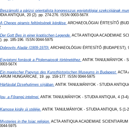
Beszámoló a párizsi orientalista kongresszus egyiptológiai szekciójának mun
A ANTIQUA, 20 (2). pp. 274-276. ISSN 0003-567X
A Cheops piramis feltörésének kérdése.
ARCHAEOLÓGIAI ÉRTESÍTŐ (BUDAPE
2
Der Gott Bes in einer koptischen Legende.
ACTA ANTIQUA ACADEMIAE SC
. pp. 185-196. ISSN 0044-5975
Dobrovits Aladár (1909-1970).
ARCHAEOLÓGIAI ÉRTESÍTŐ (BUDAPEST), 98 (
Egyiptomi források a Ptolemaiosok történetéhez.
ANTIK TANULMÁNYOK - ST
 0003-567X
Ein magischer Papyrus des Kunsthistorischen Museums in Budapest.
ACTA 
RUM HUNGARICAE, 19. pp. 159-177. ISSN 0044-5975
Hárfásdal Dzsehutimes sírjában.
ANTIK TANULMÁNYOK - STUDIA ANTIQUA, 1
Ipu, a Főrangú intelmei.
ANTIK TANULMÁNYOK - STUDIA ANTIQUA, 4 (3-4). 
Kamose király új stéléje.
ANTIK TANULMÁNYOK - STUDIA ANTIQUA, 5 (1-2).
Mysteries in the Isiac religion.
ACTA ANTIQUA ACADEMIAE SCIENTIARUM H
 0044-5975