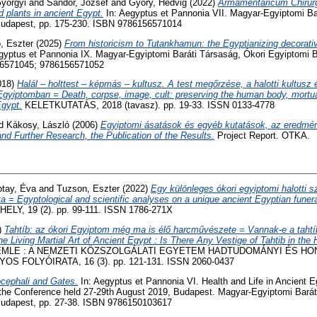
yörgyi
and
Sándor, József
and
Győry, Hedvig
(2022)
Armamentaricum Chirurg
d plants in ancient Egypt.
In: Aegyptus et Pannonia VII. Magyar-Egyiptomi Ba
Budapest, pp. 175-230. ISBN 9786156571014
, Eszter
(2025)
From historicism to Tutankhamun: the Egyptianizing decorati
gyptus et Pannonia IX. Magyar-Egyiptomi Baráti Társaság, Ókori Egyiptomi B
56571045; 9786156571052
018)
Halál – holttest – képmás – kultusz. A test megőrzése, a halotti kultusz 
Egyiptomban = Death, corpse, image, cult: preserving the human body, mortua
Egypt.
KELETKUTATÁS, 2018 (tavasz). pp. 19-33. ISSN 0133-4778
d
Kákosy, László
(2006)
Egyiptomi ásatások és egyéb kutatások, az eredmén
nd Further Research, the Publication of the Results.
Project Report. OTKA.
ptay, Éva
and
Tuzson, Eszter
(2022)
Egy különleges ókori egyiptomi halotti s
a = Egyptological and scientific analyses on a unique ancient Egyptian funera
Y, 19 (2). pp. 99-111. ISSN 1786-271X
)
Tahtíb: az ókori Egyiptom még ma is élő harcművészete = Vannak-e a taht
he Living Martial Art of Ancient Egypt : Is There Any Vestige of Tahtib in the
MLE : A NEMZETI KÖZSZOLGÁLATI EGYETEM HADTUDOMÁNYI ÉS HO
 FOLYÓIRATA, 16 (3). pp. 121-131. ISSN 2060-0437
cephali and Gates.
In: Aegyptus et Pannonia VI. Health and Life in Ancient 
the Conference held 27-29th August 2019, Budapest. Magyar-Egyiptomi Barát
Budapest, pp. 27-38. ISBN 9786150103617