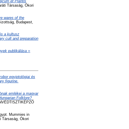
icum et Plantis
ráti Társaság, Ókori
ve wares of the
izottság, Budapest,
és a kultusz
ry cult and preparation
yek publikálása =
zobor egyiptológiai és
ry figurine.
íbnak emlékei a magyar
 Hungarian Folklore?
NVÉDTISZTIKÉPZŐ
Egypt. Mummies in
i Társaság, Ókori