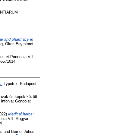
ENTIARUM
ine and pharmacy in
ág, Ókori Egyiptomi
us et Pannonia VII.
156571014
n.
Typotex, Budapest.
avak és képek között:
 Infonia; Gondolat
022)
Medical herbs:
onia VII. Magyar-
4
os
and
Berner-Juhos,