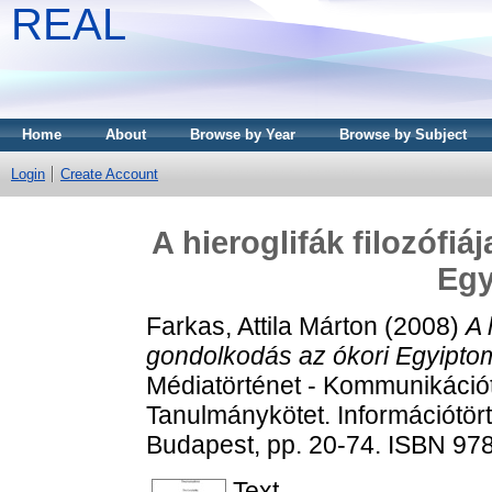
REAL
Home
About
Browse by Year
Browse by Subject
Login
Create Account
A hieroglifák filozófi
Egy
Farkas, Attila Márton
(2008)
A 
gondolkodás az ókori Egyipto
Médiatörténet - Kommunikációtö
Tanulmánykötet. Információtört
Budapest, pp. 20-74. ISBN 9
Text