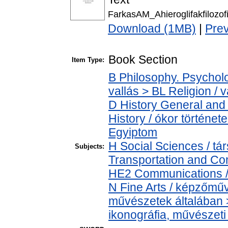
FarkasAM_Ahieroglifakfilozofi
Download (1MB)
|
Pre
Book Section
Item Type:
B Philosophy. Psycholog
vallás > BL Religion / v
D History General and 
History / ókor történet
Egyiptom
H Social Sciences / 
Subjects:
Transportation and Com
HE2 Communications /
N Fine Arts / képzőműv
művészetek általában 
ikonográfia, művészet