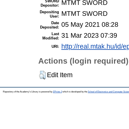
SWORD
MTMT SWORD
Depositor:
Depositing
MTMT SWORD
User:
Date
05 May 2021 08:28
Deposited:
Last
31 Mar 2023 07:39
Modified:
http://real.mtak.hu/id/
URI:
Actions (login required)
Edit Item
Repository of the Academy's Library is powered by
EPrints 3
which is developed by the
School of Electronics and Computer Scien