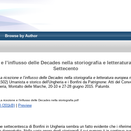
Browse by Author
 e l’influsso delle Decades nella storiografia e letteratur
Settecento
a ricezione e l’influsso delle Decades nella storiografia e letteratura europea 
502) Umanista e storico dell'Ungheria e i Bonfini da Patrignone: Atti del Con
gheria, Montalto delle Marche, 20-10 e 27-28 giugno 2015. Palumbi.
 ricezione e l’influsso delle Decades nella storiografia.pdf
 (201kB)
|
Preview
 settecentesca di Bonfini in Ungheria sembra un fatto evidente che i riferimen
o dappertutto. Nelle varie opere degli storiografi il cui numero è in continuo au