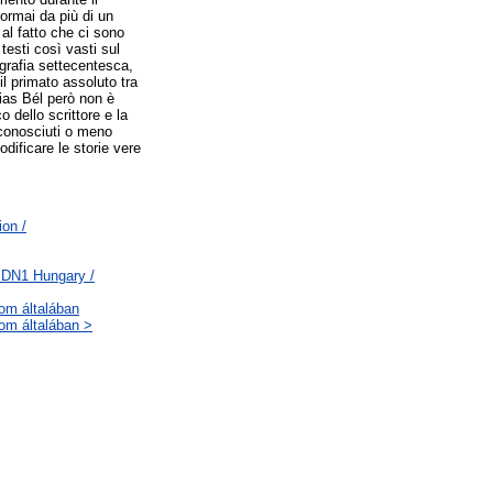
 ormai da più di un
 al fatto che ci sono
testi così vasti sul
ografia settecentesca,
l primato assoluto tra
hias Bél però non è
 dello scrittore e la
 sconosciuti o meno
odificare le storie vere
ion /
 DN1 Hungary /
lom általában
lom általában >