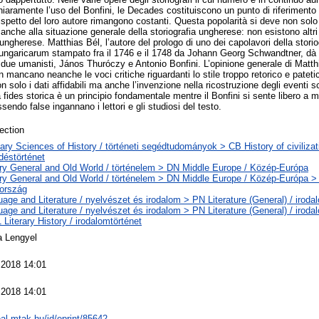
hiaramente l’uso del Bonfini, le Decades costituiscono un punto di riferimento
l rispetto del loro autore rimangono costanti. Questa popolarità si deve non solo
 anche alla situazione generale della storiografia ungherese: non esistono altri 
 ungherese. Matthias Bél, l’autore del prologo di uno dei capolavori della stori
ungaricarum stampato fra il 1746 e il 1748 da Johann Georg Schwandtner, dà i
 a due umanisti, János Thuróczy e Antonio Bonfini. L’opinione generale di Matt
 mancano neanche le voci critiche riguardanti lo stile troppo retorico e patetico
n solo i dati affidabili ma anche l’invenzione nella ricostruzione degli eventi
a fides storica è un principio fondamentale mentre il Bonfini si sente libero a m
endo false ingannano i lettori e gli studiosi del testo.
ection
iary Sciences of History / történeti segédtudományok > CB History of civilizat
déstörténet
ry General and Old World / történelem > DN Middle Europe / Közép-Európa
ry General and Old World / történelem > DN Middle Europe / Közép-Európa >
ország
age and Literature / nyelvészet és irodalom > PN Literature (General) / iroda
age and Literature / nyelvészet és irodalom > PN Literature (General) / iroda
Literary History / irodalomtörténet
a Lengyel
 2018 14:01
 2018 14:01
real.mtak.hu/id/eprint/85642