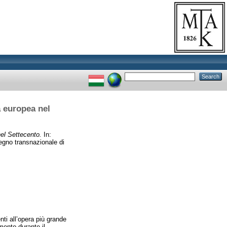
a europea nel
nel Settecento.
In:
vegno transnazionale di
ti all’opera più grande
mento durante il