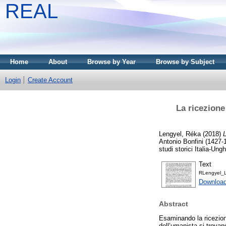
REAL
Home
About
Browse by Year
Browse by Subject
Login
Create Account
La ricezione
Lengyel, Réka
(2018)
L
Antonio Bonfini (1427-1
studi storici Italia-Un
Text
RLengyel_La
Download
Abstract
Esaminando la ricezione
dell’umanista si trovan