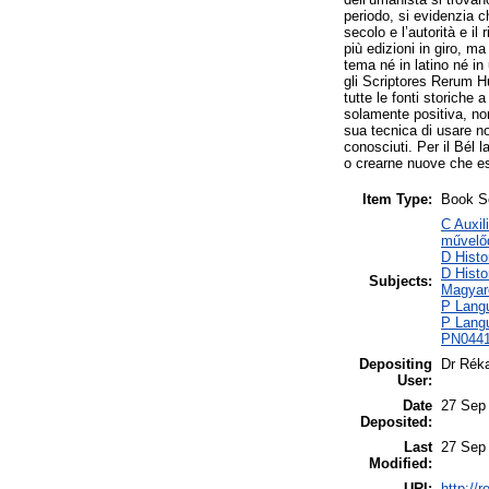
periodo, si evidenzia c
secolo e l’autorità e i
più edizioni in giro, ma
tema né in latino né in
gli Scriptores Rerum H
tutte le fonti storiche
solamente positiva, non
sua tecnica di usare no
conosciuti. Per il Bél l
o crearne nuove che ess
Item Type:
Book S
C Auxil
művelő
D Histo
D Histo
Subjects:
Magyar
P Langu
P Langu
PN0441 
Depositing
Dr Rék
User:
Date
27 Sep
Deposited:
Last
27 Sep
Modified:
URI:
http://