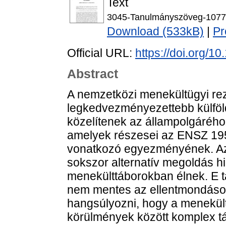
Text
3045-Tanulmányszöveg-1077
Download (533kB)
|
Pr
Official URL:
https://doi.org/1
Abstract
A nemzetközi menekültügyi rez
legkedvezményezettebb külföldi
közelítenek az állampolgárého
amelyek részesei az ENSZ 19
vonatkozó egyezményének. Az 
sokszor alternatív megoldás h
menekülttáborokban élnek. E 
nem mentes az ellentmondásokt
hangsúlyozni, hogy a menekült
körülmények között komplex tár