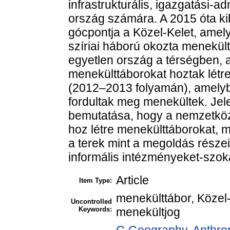
infrastrukturális, igazgatási-a
ország számára. A 2015 óta ki
gócpontja a Közel-Kelet, amely
szíriai háború okozta menekül
egyetlen ország a térségben,
menekülttáborokat hoztak létre
(2012–2013 folyamán), amely
fordultak meg menekültek. Jel
bemutatása, hogy a nemzetköz
hoz létre menekülttáborokat, 
a terek mint a megoldás részei
informális intézményeket-szo
Article
Item Type:
menekülttábor, Közel-
Uncontrolled
Keywords:
menekültjog
G Geography. Anthropo