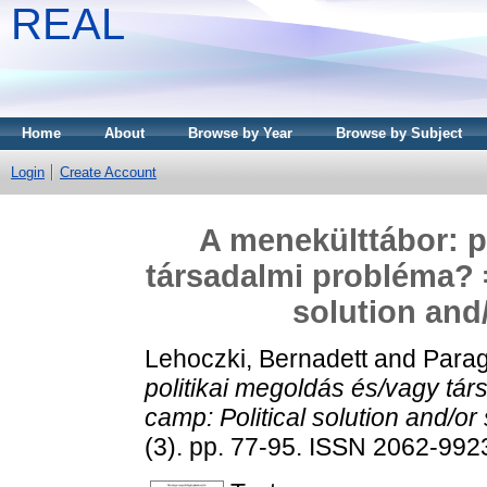
REAL
Home
About
Browse by Year
Browse by Subject
Login
Create Account
A menekülttábor: p
társadalmi probléma? =
solution and
Lehoczki, Bernadett
and
Parag
politikai megoldás és/vagy tá
camp: Political solution and/or
(3). pp. 77-95. ISSN 2062-992