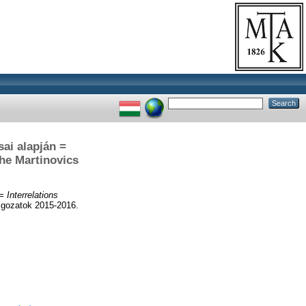
ai alapján =
the Martinovics
 Interrelations
lgozatok 2015-2016.