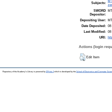
M 
Subjects:
ze
SWORD
M
Depositor:
Depositing User:
M
Date Deposited:
08
Last Modified:
08
URI:
htt
Actions (login requ
Edit Item
Repository of the Academy's Library is powered by
EPrints 3
which is developed by the
School of Electronics and Computer Scien