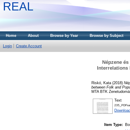
REAL
Home
About
Browse by Year
Browse by Subject
Login
Create Account
Népzene és 
Interrelations
Riskó, Kata
(2018)
Nép
between Folk and Popul
MTA BTK Zenetudomány
Text
235_PDFsa
Download
Item Type:
Bo