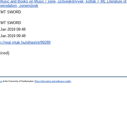
Music and Books on Music / zene, szövegkönyvek, kották > ML Literature of
neirodalom, zeneművek
TMT SWORD
TMT SWORD
 Jan 2019 09:48
 Jan 2019 09:48
p://real.mtak.hu/id/eprint/89289
ired)
ce
at the University of Southampton.
More information and software credits
.