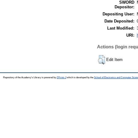
SWORD
Depositor:
Depositing User:
Date Deposited:
Last Modified:
URI:
Actions (login requ
Edit Item
Repository of the Academy's Library is powered by
EPrints 3
which is developed by the
School of Electronics and Computer Scien