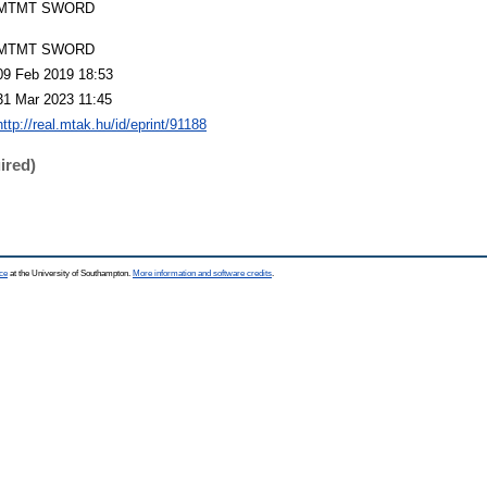
MTMT SWORD
MTMT SWORD
09 Feb 2019 18:53
31 Mar 2023 11:45
http://real.mtak.hu/id/eprint/91188
ired)
ce
at the University of Southampton.
More information and software credits
.