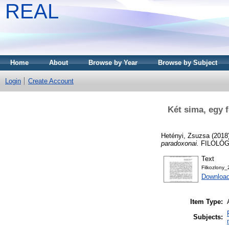
REAL
Home
About
Browse by Year
Browse by Subject
Login
Create Account
Két sima, egy f
Hetényi, Zsuzsa
(2018
paradoxonai.
FILOLÓGI
Text
Filkozlon
Download
Item Type:
Subjects: