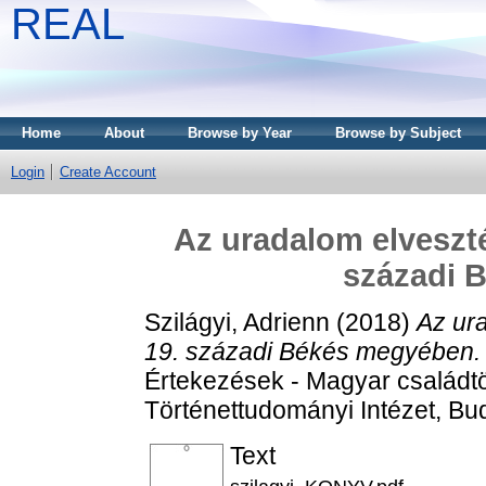
REAL
Home
About
Browse by Year
Browse by Subject
Login
Create Account
Az uradalom elveszté
századi 
Szilágyi, Adrienn
(2018)
Az ur
19. századi Békés megyében.
Értekezések - Magyar családt
Történettudományi Intézet, B
Text