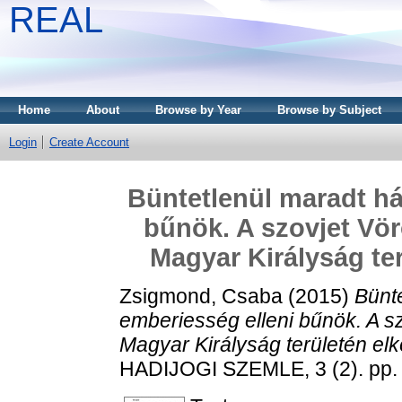
REAL
Home
About
Browse by Year
Browse by Subject
Login
Create Account
Büntetlenül maradt há
bűnök. A szovjet Vö
Magyar Királyság ter
Zsigmond, Csaba
(2015)
Bünt
emberiesség elleni bűnök. A 
Magyar Királyság területén elkö
HADIJOGI SZEMLE, 3 (2). pp.