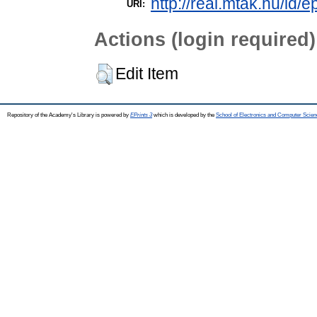
http://real.mtak.hu/id/e
URI:
Actions (login required)
Edit Item
Repository of the Academy's Library is powered by
EPrints 3
which is developed by the
School of Electronics and Computer Scien