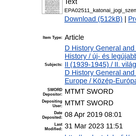
Text
EPA02511_katonai_jogi_sze
Download (512kB)
|
Pr
Article
Item Type:
D History General and
History / új- és legúj
II (1939-1945) / II. vil
Subjects:
D History General and
Europe / Közép-Európ
SWORD
MTMT SWORD
Depositor:
Depositing
MTMT SWORD
User:
Date
08 Apr 2019 08:01
Deposited:
Last
31 Mar 2023 11:51
Modified: