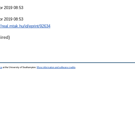
pr 2019 08:53
pr 2019 08:53
//real.mtak.hu/id/eprint/92634
ired)
ce
at the University of Southampton.
More information and software credits
.