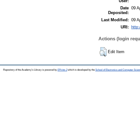
User:
Date
09 A
Deposited:
Last Modified:
09 A
URI:
http:
Actions (login requ
Edit Item
Repository of the Academy's Library is powered by
EPrints 3
which is developed by the
School of Electronics and Computer Scien