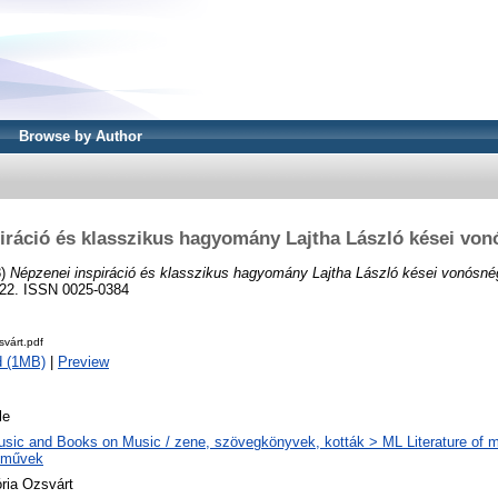
Browse by Author
iráció és klasszikus hagyomány Lajtha László kései vo
8)
Népzenei inspiráció és klasszikus hagyomány Lajtha László kései vonósné
-322. ISSN 0025-0384
várt.pdf
d (1MB)
|
Preview
le
sic and Books on Music / zene, szövegkönyvek, kották > ML Literature of m
eművek
ória Ozsvárt