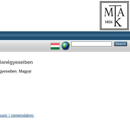
nósnégyeseiben
gyeseiben.
Magyar
usic / zeneirodalom,