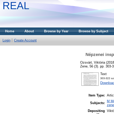
REAL
Home
About
Browse by Year
Browse by Subject
Login
Create Account
Népzenei insp
Ozsvárt, Viktória
(201
Zene, 56 (3). pp. 303
Text
303-322 ozs
Downloa
Item Type:
Artic
M Mu
Subjects:
zen
Depositing
Vikt