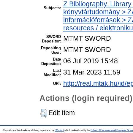
Z Bibliography. Librar
Subjects:
könyvtártudomány > ZA
információforrások > Z
resources / elektronik
SWORD
MTMT SWORD
Depositor:
Depositing
MTMT SWORD
User:
Date
06 Jul 2019 15:48
Deposited:
Last
31 Mar 2023 11:59
Modified:
http://real.mtak.hu/id/e
URI:
Actions (login required)
Edit Item
Repository of the Academy's Library is powered by
EPrints 3
which is developed by the
School of Electronics and Computer Scien