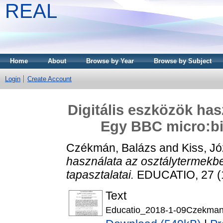
REAL
Home
About
Browse by Year
Browse by Subject
Login
Create Account
Digitális eszközök has
Egy BBC micro:bit
Czékmán, Balázs
and
Kiss, Jó
használata az osztálytermekbe
tapasztalatai.
EDUCATIO, 27 (1
Text
Educatio_2018-1-09Czekman