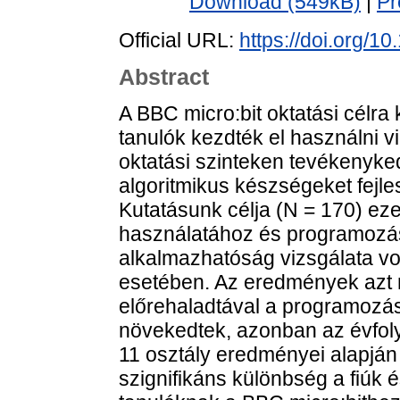
Download (549kB)
|
Pr
Official URL:
https://doi.org/1
Abstract
A BBC micro:bit oktatási célra 
tanulók kezdték el használni v
oktatási szinteken tevékenyk
algoritmikus készségeket fejle
Kutatásunk célja (N = 170) eze
használatához és programozás
alkalmazhatóság vizsgálata vol
esetében. Az eredmények azt m
előrehaladtával a programozás
növekedtek, azonban az évfoly
11 osztály eredményei alapján 
szignifikáns különbség a fiúk 