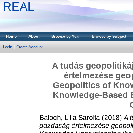
REAL
Home
About
Browse by Year
Browse by Subject
Login
Create Account
A tudás geopolitiká
értelmezése geop
Geopolitics of Kno
Knowledge-Based E
Balogh, Lilla Sarolta
(2018)
A t
gazdaság értelmezése geopolit