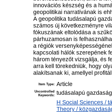
innovációs készség és a humán
geopolitikai narratívának is eh
A geopolitika tudásalapú gaz
számos új következményre világ
fókuszának eltolódása a szűkö
párhuzamosan is felhasználhat
a régiók versenyképességének 
kapcsolati hálók szerepének f
három tényezőt vizsgálja, és f
arra kell törekedniük, hogy ol
alakítsanak ki, amellyel profit
Article
Item Type:
Uncontrolled
tudásalapú gazdaság,
Keywords:
H Social Sciences /
Theory / közgazdasá