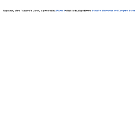
Repository of the Academy's Library is powered by
EPrints 3
which is developed by the
School of Electronics and Computer Scien