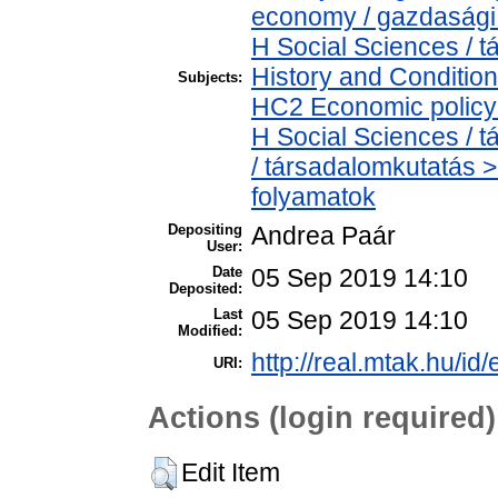
economy / gazdasági
H Social Sciences /
History and Condition
Subjects:
HC2 Economic policy 
H Social Sciences /
/ társadalomkutatás 
folyamatok
Depositing
Andrea Paár
User:
Date
05 Sep 2019 14:10
Deposited:
Last
05 Sep 2019 14:10
Modified:
http://real.mtak.hu/id
URI:
Actions (login required)
Edit Item