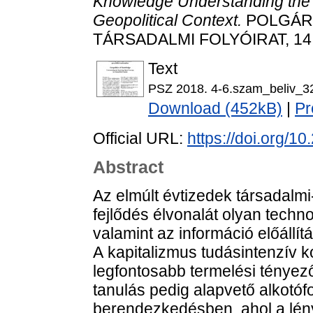
Knowledge Understanding the
Geopolitical Context.
POLGÁRI
TÁRSADALMI FOLYÓIRAT, 14 (4
Text
PSZ 2018. 4-6.szam_beliv_3
Download (452kB)
|
Pr
Official URL:
https://doi.org/1
Abstract
Az elmúlt évtizedek társadalm
fejlődés élvonalát olyan techn
valamint az információ előállít
A kapitalizmus tudásintenzív 
legfontosabb termelési tényező
tanulás pedig alapvető alkotó
berendezkedésben, ahol a lény