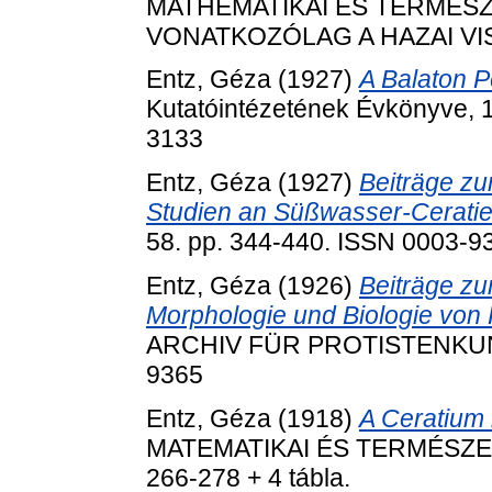
MATHEMATIKAI ÉS TERMÉS
VONATKOZÓLAG A HAZAI VISZO
Entz, Géza
(1927)
A Balaton Pe
Kutatóintézetének Évkönyve, 1
3133
Entz, Géza
(1927)
Beiträge zur
Studien an Süßwasser-Ceratie
58. pp. 344-440. ISSN 0003-9
Entz, Géza
(1926)
Beiträge zur
Morphologie und Biologie von
ARCHIV FÜR PROTISTENKUNDE
9365
Entz, Géza
(1918)
A Ceratium 
MATEMATIKAI ÉS TERMÉSZET
266-278 + 4 tábla.