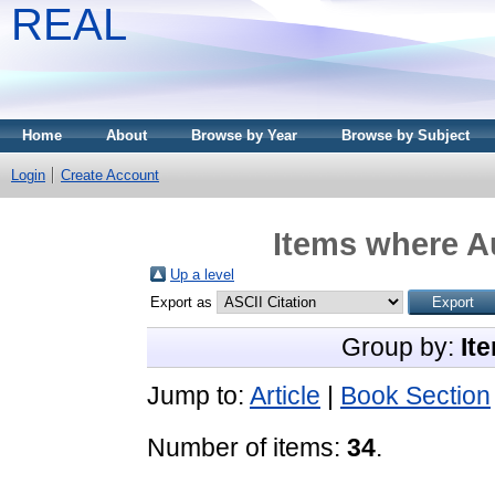
REAL
Home
About
Browse by Year
Browse by Subject
Login
Create Account
Items where Au
Up a level
Export as
Group by:
It
Jump to:
Article
|
Book Section
Number of items:
34
.