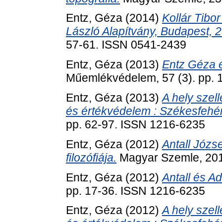
Entz, Géza
(2014)
Kollár Tibor
László Alapítvány, Budapest, 2
57-61. ISSN 0541-2439
Entz, Géza
(2013)
Entz Géza é
Műemlékvédelem, 57 (3). pp.
Entz, Géza
(2013)
A hely szel
és értékvédelem : Székesfehér
pp. 62-97. ISSN 1216-6235
Entz, Géza
(2012)
Antall Józs
filozófiája.
Magyar Szemle, 2012
Entz, Géza
(2012)
Antall és A
pp. 17-36. ISSN 1216-6235
Entz, Géza
(2012)
A hely szel