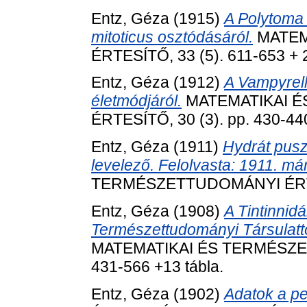
Entz, Géza
(1915)
A Polytoma 
mitoticus osztódásáról.
MATEM
ÉRTESÍTŐ, 33 (5). 611-653 + 2
Entz, Géza
(1912)
A Vampyrell
életmódjáról.
MATEMATIKAI 
ÉRTESÍTŐ, 30 (3). pp. 430-44
Entz, Géza
(1911)
Hydrát pusz
levelező. Felolvasta: 1911. már
TERMÉSZETTUDOMÁNYI ÉRTESÍ
Entz, Géza
(1908)
A Tintinnidá
Természettudományi Társulattól
MATEMATIKAI ÉS TERMÉSZET
431-566 +13 tábla.
Entz, Géza
(1902)
Adatok a pe