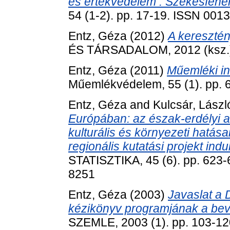
és értékvédelem : Székesfehér
54 (1-2). pp. 17-19. ISSN 001
Entz, Géza
(2012)
A keresztén
ÉS TÁRSADALOM, 2012 (ksz.).
Entz, Géza
(2011)
Műemléki in
Műemlékvédelem, 55 (1). pp. 
Entz, Géza
and
Kulcsár, Lászl
Európában: az észak-erdélyi a
kulturális és környezeti hatá
regionális kutatási projekt indul
STATISZTIKA, 45 (6). pp. 623-
8251
Entz, Géza
(2003)
Javaslat a 
kézikönyv programjának a bev
SZEMLE, 2003 (1). pp. 103-1