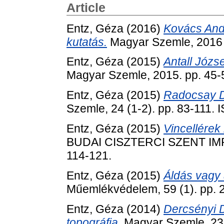
Article
Entz, Géza
(2016)
Kovács Andr
kutatás.
Magyar Szemle, 2016 
Entz, Géza
(2015)
Antall Józse
Magyar Szemle, 2015. pp. 45
Entz, Géza
(2015)
Radocsay D
Szemle, 24 (1-2). pp. 83-111.
Entz, Géza
(2015)
Vincellérek
BUDAI CISZTERCI SZENT IMR
114-121.
Entz, Géza
(2015)
Áldás vagy
Műemlékvédelem, 59 (1). pp. 
Entz, Géza
(2014)
Dercsényi 
topográfia.
Magyar Szemle, 23 