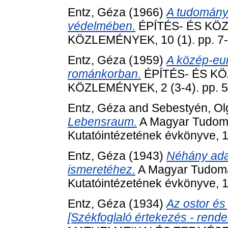
Entz, Géza
(1966)
A tudomány
védelmében.
ÉPÍTÉS- ÉS K
KÖZLEMÉNYEK, 10 (1). pp. 7-
Entz, Géza
(1959)
A közép-eu
románkorban.
ÉPÍTÉS- ÉS K
KÖZLEMÉNYEK, 2 (3-4). pp. 5
Entz, Géza
and
Sebestyén, Ol
Lebensraum.
A Magyar Tudomá
Kutatóintézetének évkönyve, 1
Entz, Géza
(1943)
Néhány adat
ismeretéhez.
A Magyar Tudomá
Kutatóintézetének évkönyve, 
Entz, Géza
(1934)
Az ostor és
[Székfoglaló értekezés - rende