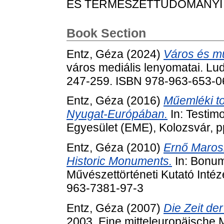
ÉS TERMÉSZETTUDOMÁNYI ÉR
Book Section
Entz, Géza
(2024)
Város és m
város mediális lenyomatai. Lu
247-259. ISBN 978-963-653-0
Entz, Géza
(2016)
Műemléki to
Nyugat-Európában.
In: Testim
Egyesület (EME), Kolozsvár, 
Entz, Géza
(2010)
Ernő Marosi
Historic Monuments.
In: Bonum
Művészettörténeti Kutató Inté
963-7381-97-3
Entz, Géza
(2007)
Die Zeit de
2003. Eine mitteleuropäische M