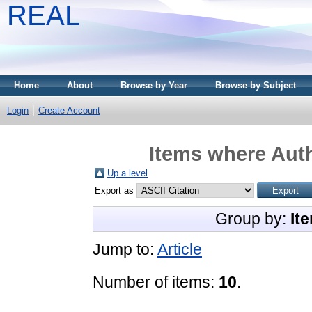
REAL
Home
About
Browse by Year
Browse by Subject
Login
Create Account
Items where Auth
Up a level
Export as
Group by:
It
Jump to:
Article
Number of items:
10
.