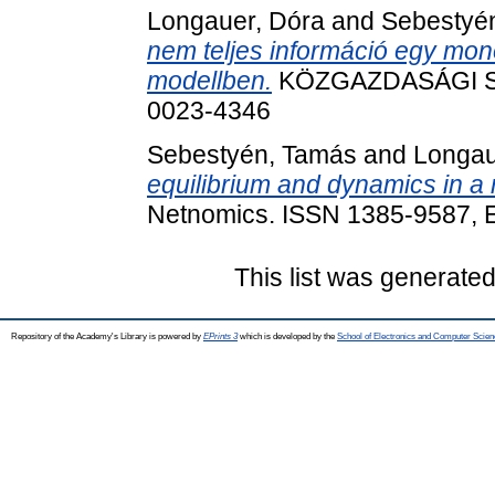
Longauer, Dóra
and
Sebestyé
nem teljes információ egy mon
modellben.
KÖZGAZDASÁGI SZE
0023-4346
Sebestyén, Tamás
and
Longau
equilibrium and dynamics in a 
Netnomics. ISSN 1385-9587,
This list was generate
Repository of the Academy's Library is powered by
EPrints 3
which is developed by the
School of Electronics and Computer Scien