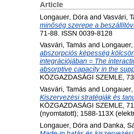
Article
Longauer, Dóra
and
Vasvári, 
minőség szerepe a beszállítóv
71-88. ISSN 0039-8128
Vasvári, Tamás
and
Longauer,
abszorpciós képesség kölcsönha
integrációjában = The interact
absorptive capacity in the supp
KÖZGAZDASÁGI SZEMLE, 73 (3
Vasvári, Tamás
and
Longauer,
Kiszervezési stratégiák és tan
KÖZGAZDASÁGI SZEMLE, 71 (2
(nyomtatott); 1588-113X (elekt
Longauer, Dóra
and
Danka, S
Made-in hatás és kiszervezési 