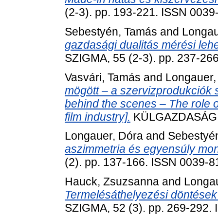
(2-3). pp. 193-221. ISSN 0039
Sebestyén, Tamás
and
Longau
gazdasági dualitás mérési lehe
SZIGMA, 55 (2-3). pp. 237-26
Vasvári, Tamás
and
Longauer,
mögött – a szervizprodukciók 
behind the scenes – The role o
film industry].
KÜLGAZDASÁG, 68
Longauer, Dóra
and
Sebestyé
aszimmetria és egyensúly mon
(2). pp. 137-166. ISSN 0039-
Hauck, Zsuzsanna
and
Longau
Termelésáthelyezési döntések
SZIGMA, 52 (3). pp. 269-292.