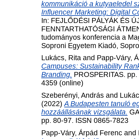
kommunikáció a kutyaeledel sze
Influencer Marketing: Digital 
In: FEJLŐDÉSI PÁLYÁK ÉS 
FENNTARTHATÓSÁGI ÁTMENE
tudományos konferencia a Ma
Soproni Egyetem Kiadó, Sopr
Lukács, Rita
and
Papp-Váry, 
Campuses: Sustainability Ranki
Branding.
PROSPERITAS. pp. 1-
4359 (online)
Szeberényi, András
and
Lukác
(2022)
A Budapesten tanuló eg
hozzáállásának vizsgálata.
GA
pp. 80-97. ISSN 0865-7823
Papp-Váry, Árpád Ferenc
and