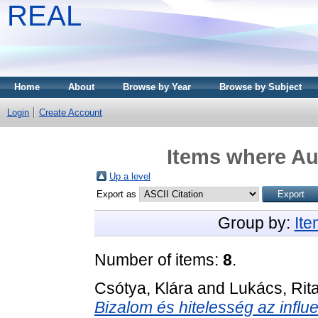
REAL
Home
About
Browse by Year
Browse by Subject
Login
Create Account
Items where Aut
Up a level
Export as
Group by:
It
Number of items:
8
.
Csótya, Klára
and
Lukács, Rit
Bizalom és hitelesség az influ