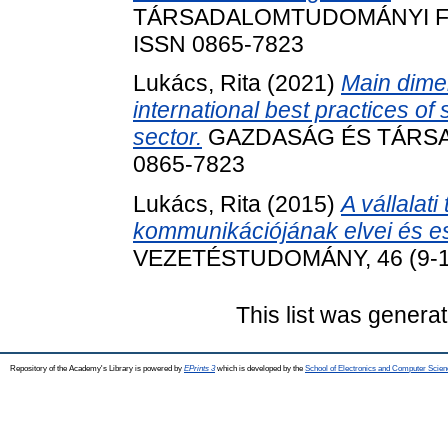
TÁRSADALOMTUDOMÁNYI FOLYÓ
ISSN 0865-7823
Lukács, Rita
(2021)
Main dimen
international best practices of 
sector.
GAZDASÁG ÉS TÁRSADAL
0865-7823
Lukács, Rita
(2015)
A vállalat
kommunikációjának elvei és e
VEZETÉSTUDOMÁNY, 46 (9-10)
This list was genera
Repository of the Academy's Library is powered by
EPrints 3
which is developed by the
School of Electronics and Computer Scien