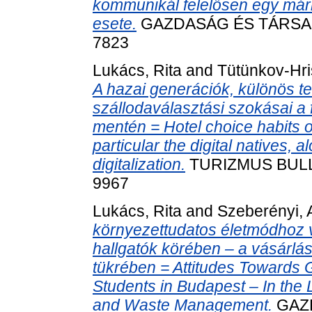
kommunikál felelősen egy már
esete.
GAZDASÁG ÉS TÁRSADAL
7823
Lukács, Rita
and
Tütünkov-Hri
A hazai generációk, különös tek
szállodaválasztási szokásai a f
mentén = Hotel choice habits o
particular the digital natives, 
digitalization.
TURIZMUS BULLET
9967
Lukács, Rita
and
Szeberényi, 
környezettudatos életmódhoz 
hallgatók körében – a vásárlás
tükrében = Attitudes Towards 
Students in Budapest – In the 
and Waste Management.
GAZ