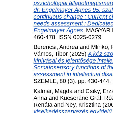
pszichológiai állapotmegismeré
dr. Engelmayer Ágnes 95. szü
continuous change : Current c
needs assessment : Dedicated t
Engelmayer Ágnes.
MAGYAR PS
460-478. ISSN 0025-0279
Berencsi, Andrea
and
Mlinkó,
Vámos, Tibor
(2025)
A kéz szo
kihívásai és jelentősége intel
Somatosensory functions of th
assessment in intellectual disab
SZEMLE, 80 (3). pp. 430-444.
Kalmár, Magda
and
Csiky, Erz
Anna
and
Kucseráné Gráf, Ró
Renáta
and
Ney, Krisztina
(20
viselkedésszervezés egyidejű é