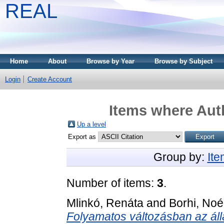
REAL
Home
About
Browse by Year
Browse by Subject
Login
Create Account
Items where Auth
Up a level
Export as
Group by:
It
Number of items:
3
.
Mlinkó, Renáta
and
Borhi, No
Folyamatos változásban az ál