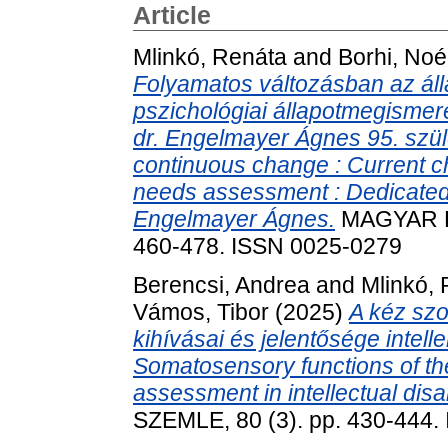
Article
Mlinkó, Renáta
and
Borhi, No
Folyamatos változásban az ál
pszichológiai állapotmegismeré
dr. Engelmayer Ágnes 95. szü
continuous change : Current c
needs assessment : Dedicated t
Engelmayer Ágnes.
MAGYAR PS
460-478. ISSN 0025-0279
Berencsi, Andrea
and
Mlinkó,
Vámos, Tibor
(2025)
A kéz szo
kihívásai és jelentősége intel
Somatosensory functions of th
assessment in intellectual disab
SZEMLE, 80 (3). pp. 430-444.