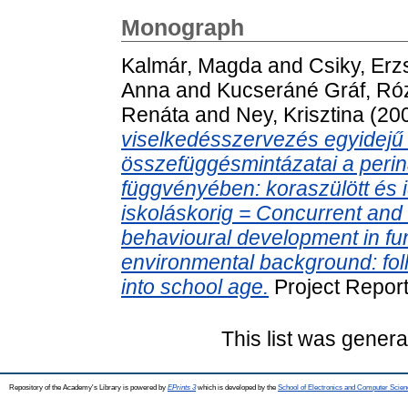
Monograph
Kalmár, Magda
and
Csiky, Erz
Anna
and
Kucseráné Gráf, Ró
Renáta
and
Ney, Krisztina
(20
viselkedésszervezés egyidejű é
összefüggésmintázatai a perinat
függvényében: koraszülött és 
iskoláskorig = Concurrent and 
behavioural development in func
environmental background: foll
into school age.
Project Repor
This list was gener
Repository of the Academy's Library is powered by
EPrints 3
which is developed by the
School of Electronics and Computer Scien