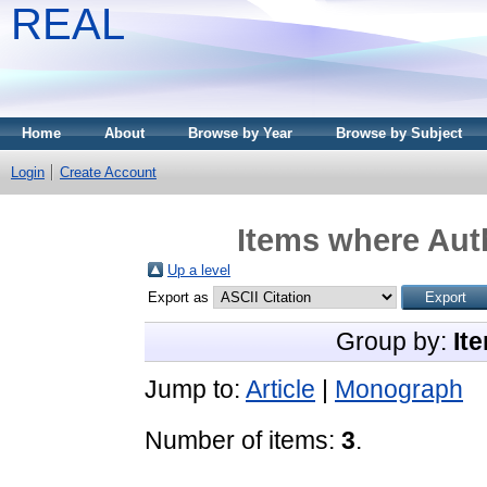
REAL
Home
About
Browse by Year
Browse by Subject
Login
Create Account
Items where Auth
Up a level
Export as
Group by:
It
Jump to:
Article
|
Monograph
Number of items:
3
.