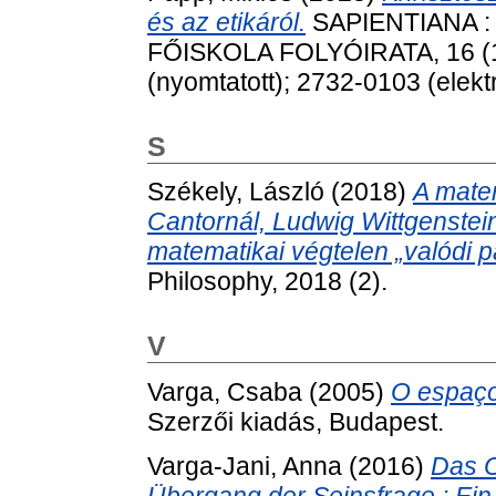
és az etikáról.
SAPIENTIANA :
FŐISKOLA FOLYÓIRATA, 16 (1)
(nyomtatott); 2732-0103 (elekt
S
Székely, László
(2018)
A matem
Cantornál, Ludwig Wittgenstein
matematikai végtelen „valódi 
Philosophy, 2018 (2).
V
Varga, Csaba
(2005)
O espaço 
Szerzői kiadás, Budapest.
Varga-Jani, Anna
(2016)
Das O
Übergang der Seinsfrage : Ein