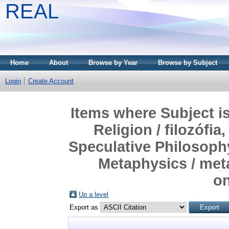
REAL
Home
About
Browse by Year
Browse by Subject
Login
Create Account
Items where Subject i
Religion / filozófia
Speculative Philosophy
Metaphysics / meta
on
Up a level
Export as