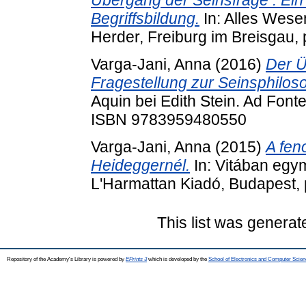
Begriffsbildung.
In: Alles Wesen
Herder, Freiburg im Breisgau
Varga-Jani, Anna
(2016)
Der Ü
Fragestellung zur Seinsphilos
Aquin bei Edith Stein. Ad Fonte
ISBN 9783959480550
Varga-Jani, Anna
(2015)
A fen
Heideggernél.
In: Vitában egymá
L'Harmattan Kiadó, Budapest,
This list was genera
Repository of the Academy's Library is powered by
EPrints 3
which is developed by the
School of Electronics and Computer Scien