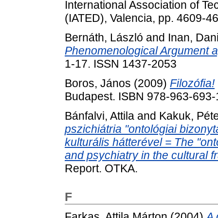
International Association of 
(IATED), Valencia, pp. 4609-
Bernáth, László
and
Inan, Dan
Phenomenological Argument ag
1-17. ISSN 1437-2053
Boros, János
(2009)
Filozófia!
Budapest. ISBN 978-963-693-
Bánfalvi, Attila
and
Kakuk, Péte
pszichiátria "ontológiai bizon
kulturális hátterével = The "on
and psychiatry in the cultural
Report. OTKA.
F
Farkas, Attila Márton
(2004)
A 