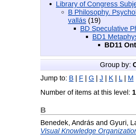
Library of Congress Subj
B Philosophy. Psycholo
vallás
(19)
BD Speculative Ph
BD1 Metaphysi
BD11 Onto
Group by:
Jump to:
B
|
F
|
G
|
J
|
K
|
L
|
M
Number of items at this level:
1
B
Benedek, András
and
Gyuri, L
Visual Knowledge Organizatio