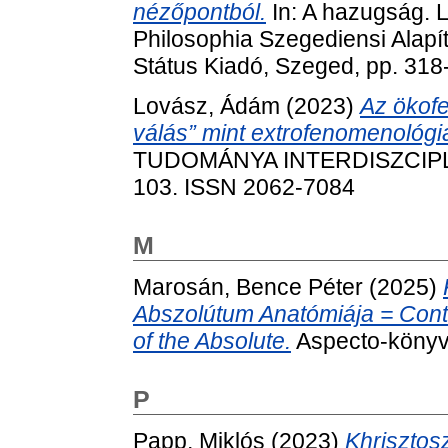
nézőpontból.
In: A hazugság. L
Philosophia Szegediensi Alapí
Státus Kiadó, Szeged, pp. 31
Lovász, Ádám
(2023)
Az ökofe
válás” mint extrofenomenológia
TUDOMÁNYA INTERDISZCIPLIN
103. ISSN 2062-7084
M
Marosán, Bence Péter
(2025)
Abszolútum Anatómiája = Cont
of the Absolute.
Aspecto-könyve
P
Papp, Miklós
(2023)
Khrisztos