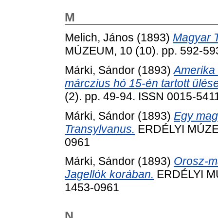
M
Melich, János
(1893)
Magyar T
MÚZEUM, 10 (10). pp. 592-59
Márki, Sándor
(1893)
Amerika 
márczius hó 15-én tartott ülése
(2). pp. 49-94. ISSN 0015-541
Márki, Sándor
(1893)
Egy magy
Transylvanus.
ERDÉLYI MÚZEUM
0961
Márki, Sándor
(1893)
Orosz-ma
Jagellók korában.
ERDÉLYI MÚZ
1453-0961
N