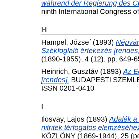
während der Regierung des Ch
ninth International Congress of
H
Hampel, József
(1893)
Népván
Székfoglaló értekezés [rendes,
(1890-1955), 4 (12). pp. 649-
Heinrich, Gusztáv
(1893)
Az E
[rendes].
BUDAPESTI SZEMLE (1
ISSN 0201-0410
I
Ilosvay, Lajos
(1893)
Adalék a 
nitritek térfogatos elemzéséhe
KÖZLÖNY (1869-1944), 25 (pót