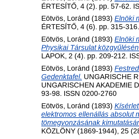
ÉRTESÍTŐ, 4 (2). pp. 57-62. 
Eötvös, Loránd
(1893)
Elnöki 
ÉRTESÍTŐ, 4 (6). pp. 315-316
Eötvös, Loránd
(1893)
Elnöki 
Physikai Társulat közgyűlésén
LAPOK, 2 (4). pp. 209-212. I
Eötvös, Loránd
(1893)
Festred
Gedenktafel.
UNGARISCHE R
UNGARISCHEN AKADEMIE DER
93-98. ISSN 0200-2760
Eötvös, Loránd
(1893)
Kísérle
elektromos ellenállás absolut 
tömegvonzásának kimutatásár
KÖZLÖNY (1869-1944), 25 (28