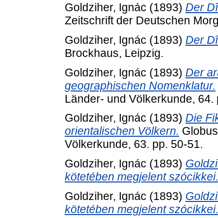
Goldziher, Ignác
(1893)
Der Dî
Zeitschrift der Deutschen Mor
Goldziher, Ignác
(1893)
Der Dî
Brockhaus, Leipzig.
Goldziher, Ignác
(1893)
Der ar
geographischen Nomenklatur.
Länder- und Völkerkunde, 64. 
Goldziher, Ignác
(1893)
Die Fi
orientalischen Völkern.
Globus :
Völkerkunde, 63. pp. 50-51.
Goldziher, Ignác
(1893)
Goldzi
kötetében megjelent szócikkei
Goldziher, Ignác
(1893)
Goldzi
kötetében megjelent szócikkei