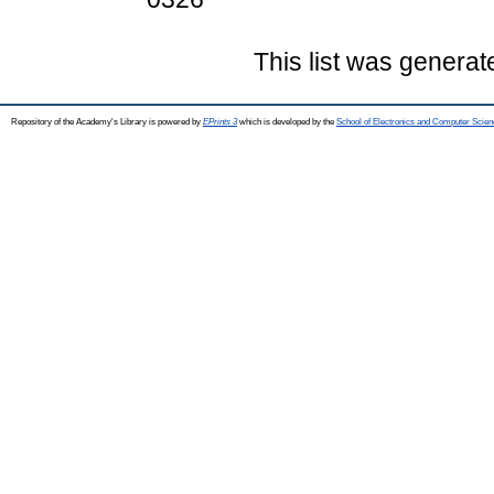
This list was genera
Repository of the Academy's Library is powered by
EPrints 3
which is developed by the
School of Electronics and Computer Scien