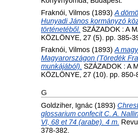
Könyvnyomda, Budapest.
Fraknói, Vilmos
(1893)
A dömös
Hunyadi János kormányzó között
történetéből.
SZÁZADOK : A 
KÖZLÖNYE, 27 (5). pp. 385-3
Fraknói, Vilmos
(1893)
A magya
Magyarországon (Töredék Frakn
munkájából).
SZÁZADOK : A 
KÖZLÖNYE, 27 (10). pp. 850-
G
Goldziher, Ignác
(1893)
Chrest
glossarium confecit C. A. Nall
VI, 68 et 74 (arabe). 4 m.
Revue 
378-382.