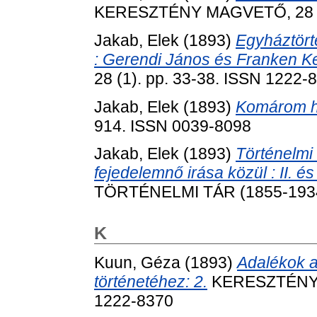
KERESZTÉNY MAGVETŐ, 28 (4)
Jakab, Elek
(1893)
Egyháztörté
: Gerendi János és Franken Ke
28 (1). pp. 33-38. ISSN 1222-
Jakab, Elek
(1893)
Komárom h
914. ISSN 0039-8098
Jakab, Elek
(1893)
Történelmi
fejedelemnő irása közül : II. é
TÖRTÉNELMI TÁR (1855-1934),
K
Kuun, Géza
(1893)
Adalékok a
történetéhez: 2.
KERESZTÉNY M
1222-8370