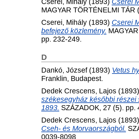
Cserei, Mihály
(1893)
Cserei M
MAGYAR TÖRTÉNELMI TÁR (185
Cserei, Mihály
(1893)
Cserei M
befejező közlemény.
MAGYAR T
pp. 232-249.
D
Dankó, József
(1893)
Vetus h
Franklin, Budapest.
Dedek Crescens, Lajos
(1893
székesegyház későbbi részei 
1893.
SZÁZADOK, 27 (5). pp. 
Dedek Crescens, Lajos
(1893
Cseh- és Morvaországból.
SZÁ
0039-8098