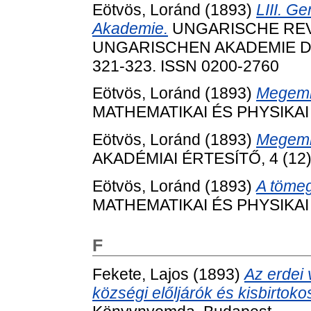
Eötvös, Loránd
(1893)
LIII. G
Akademie.
UNGARISCHE REV
UNGARISCHEN AKADEMIE DER
321-323. ISSN 0200-2760
Eötvös, Loránd
(1893)
Megemlé
MATHEMATIKAI ÉS PHYSIKAI L
Eötvös, Loránd
(1893)
Megeml
AKADÉMIAI ÉRTESÍTŐ, 4 (12).
Eötvös, Loránd
(1893)
A töme
MATHEMATIKAI ÉS PHYSIKAI L
F
Fekete, Lajos
(1893)
Az erdei 
községi előljárók és kisbirtok