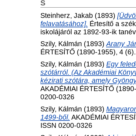
S
Steinherz, Jakab
(1893)
[Üdvöz
felavatásához].
Értesítő a szék
iskolájáról az 1892-93-ik tanév
Szily, Kálmán
(1893)
Arany Ján
ÉRTESÍTŐ (1890-1955), 4 (6).
Szily, Kálmán
(1893)
Egy fele
szótárról. (Az Akadémiai Könyv
kézirati szótára, amely Gyöngy
AKADÉMIAI ÉRTESÍTŐ (1890-19
0200-0326
Szily, Kálmán
(1893)
Magyaror
1499-ből.
AKADÉMIAI ÉRTESÍTŐ 
ISSN 0200-0326