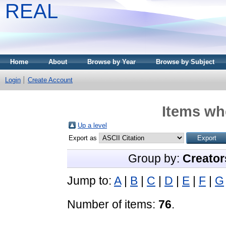
REAL
Home
About
Browse by Year
Browse by Subject
Login
Create Account
Items whe
Up a level
Export as
Group by:
Creator
Jump to:
A
|
B
|
C
|
D
|
E
|
F
|
G
Number of items:
76
.