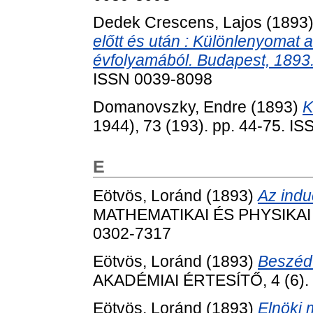
Dedek Crescens, Lajos
(1893
előtt és után : Különlenyomat
évfolyamából. Budapest, 1893
ISSN 0039-8098
Domanovszky, Endre
(1893)
K
1944), 73 (193). pp. 44-75. I
E
Eötvös, Loránd
(1893)
Az indu
MATHEMATIKAI ÉS PHYSIKAI L
0302-7317
Eötvös, Loránd
(1893)
Beszéd 
AKADÉMIAI ÉRTESÍTŐ, 4 (6). 
Eötvös, Loránd
(1893)
Elnöki 