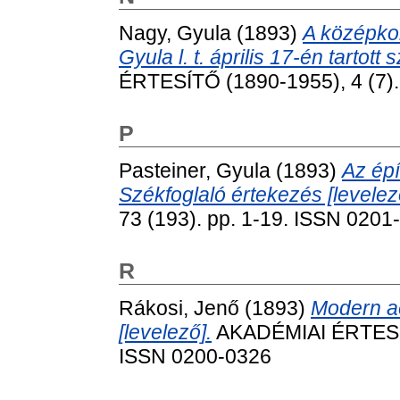
Nagy, Gyula
(1893)
A középkor
Gyula l. t. április 17-én tartott 
ÉRTESÍTŐ (1890-1955), 4 (7).
P
Pasteiner, Gyula
(1893)
Az épí
Székfoglaló értekezés [levelez
73 (193). pp. 1-19. ISSN 0201
R
Rákosi, Jenő
(1893)
Modern ae
[levelező].
AKADÉMIAI ÉRTESÍTŐ
ISSN 0200-0326