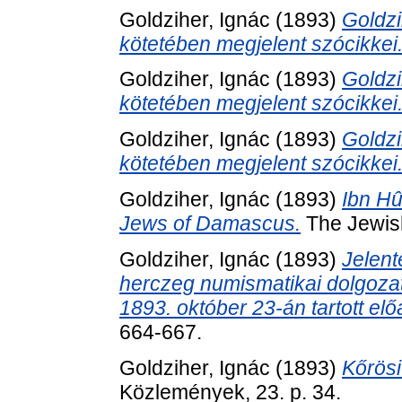
Goldziher, Ignác
(1893)
Goldzi
kötetében megjelent szócikkei
Goldziher, Ignác
(1893)
Goldzi
kötetében megjelent szócikkei
Goldziher, Ignác
(1893)
Goldzi
kötetében megjelent szócikkei
Goldziher, Ignác
(1893)
Ibn H
Jews of Damascus.
The Jewish
Goldziher, Ignác
(1893)
Jelent
herczeg numismatikai dolgozata
1893. október 23-án tartott el
664-667.
Goldziher, Ignác
(1893)
Kőrös
Közlemények, 23. p. 34.