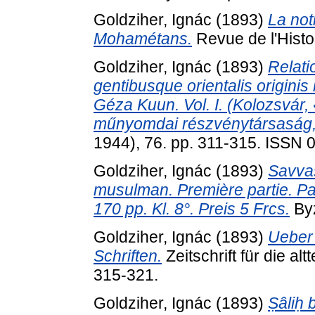
Goldziher, Ignác
(1893)
La not
Mohamétans.
Revue de l'Histoi
Goldziher, Ignác
(1893)
Relat
gentibusque orientalis originis
Géza Kuun. Vol. I. (Kolozsvár
műnyomdai részvénytársaság,
1944), 76. pp. 311-315. ISSN
Goldziher, Ignác
(1893)
Savvas
musulman. Première partie. Par
170 pp. Kl. 8°. Preis 5 Frcs.
Byz
Goldziher, Ignác
(1893)
Ueber
Schriften.
Zeitschrift für die al
315-321.
Goldziher, Ignác
(1893)
Ṣâliḥ 