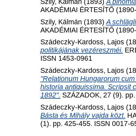
Szily, Kálmán
(1893)
A binomiá
AKADÉMIAI ÉRTESÍTŐ (1890-1
Szily, Kálmán
(1893)
A schlägl
AKADÉMIAI ÉRTESÍTŐ (1890-19
Szádeczky-Kardoss, Lajos
(1
politikájának vezéreszméi.
ERD
ISSN 1453-0961
Szádeczky-Kardoss, Lajos
(1
"Relationum Hungarorum cum or
historia antiquissima. Scripsit
1892".
SZÁZADOK, 27 (9). pp.
Szádeczky-Kardoss, Lajos
(1
Básta és Mihály vajda közt.
HA
(1). pp. 425-455. ISSN 0017-