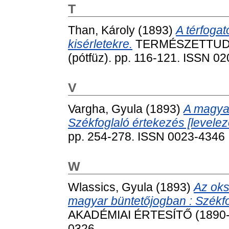
T
Than, Károly
(1893)
A térfoga
kisérletekre.
TERMÉSZETTUDO
(pótfüz). pp. 116-121. ISSN 0
V
Vargha, Gyula
(1893)
A magyar 
Székfoglaló értekezés [levelez
pp. 254-278. ISSN 0023-4346
W
Wlassics, Gyula
(1893)
Az oks
magyar büntetőjogban : Székfog
AKADÉMIAI ÉRTESÍTŐ (1890-19
0326