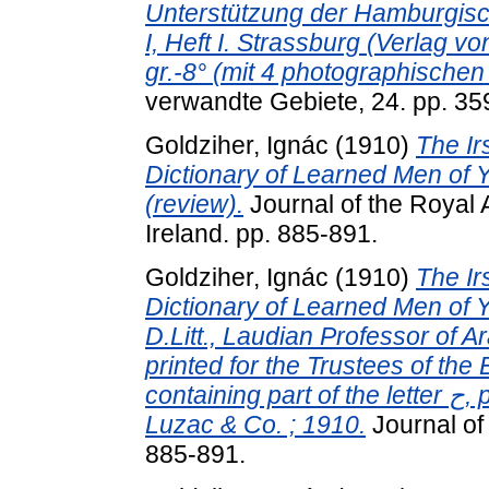
Unterstützung der Hamburgisc
I, Heft I. Strassburg (Verlag vo
gr.-8° (mit 4 photographischen 
verwandte Gebiete, 24. pp. 35
Goldziher, Ignác
(1910)
The Irs
Dictionary of Learned Men of Yáq
(review).
Journal of the Royal A
Ireland. pp. 885-891.
Goldziher, Ignác
(1910)
The Irs
Dictionary of Learned Men of Y
D.Litt., Laudian Professor of Ar
printed for the Trustees of the E.
containing part of the letter ح, pp. xv + 219. Leyden, Brill ; London,
Luzac & Co. ; 1910.
Journal of 
885-891.