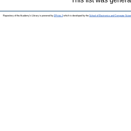
Repository of the Academy's Library is powered by
EPrints 3
which is developed by the
School of Electronics and Computer Scien