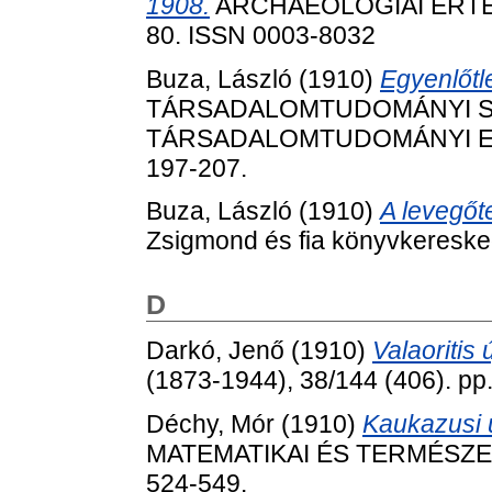
1908.
ARCHAEOLÓGIAI ÉRTESÍT
80. ISSN 0003-8032
Buza, László
(1910)
Egyenlőtle
TÁRSADALOMTUDOMÁNYI SZ
TÁRSADALOMTUDOMÁNYI EGY
197-207.
Buza, László
(1910)
A levegőte
Zsigmond és fia könyvkereske
D
Darkó, Jenő
(1910)
Valaoritis 
(1873-1944), 38/144 (406). p
Déchy, Mór
(1910)
Kaukazusi 
MATEMATIKAI ÉS TERMÉSZET
524-549.