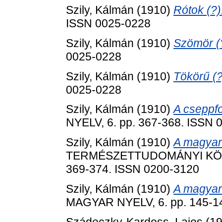
Szily, Kálmán
(1910)
Rótok (?)
ISSN 0025-0228
Szily, Kálmán
(1910)
Szömör (
0025-0228
Szily, Kálmán
(1910)
Tökörű (?
0025-0228
Szily, Kálmán
(1910)
A cseppfo
NYELV, 6. pp. 367-368. ISSN 
Szily, Kálmán
(1910)
A magyar
TERMÉSZETTUDOMÁNYI KÖZLÖ
369-374. ISSN 0200-3120
Szily, Kálmán
(1910)
A magyar
MAGYAR NYELV, 6. pp. 145-1
Szádeczky-Kardoss, Lajos
(1