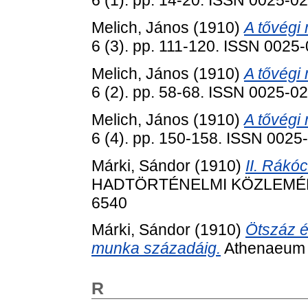
6 (1). pp. 14-20. ISSN 0025-0
Melich, János
(1910)
A tővégi
6 (3). pp. 111-120. ISSN 0025
Melich, János
(1910)
A tővégi
6 (2). pp. 58-68. ISSN 0025-0
Melich, János
(1910)
A tővégi
6 (4). pp. 150-158. ISSN 0025
Márki, Sándor
(1910)
II. Rákó
HADTÖRTÉNELMI KÖZLEMÉNYEK
6540
Márki, Sándor
(1910)
Ötszáz év
munka századáig.
Athenaeum I
R