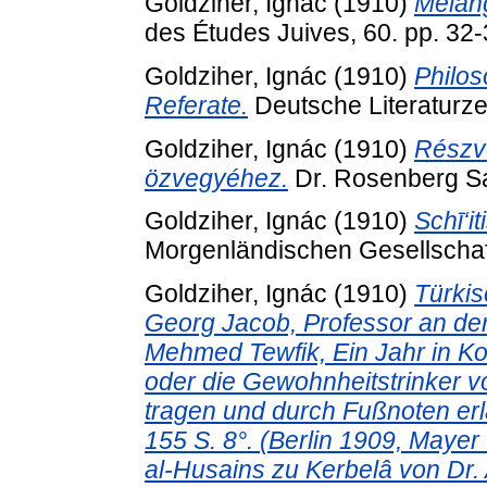
Goldziher, Ignác
(1910)
Mélan
des Études Juives, 60. pp. 32-
Goldziher, Ignác
(1910)
Philos
Referate.
Deutsche Literaturze
Goldziher, Ignác
(1910)
Részv
özvegyéhez.
Dr. Rosenberg Sá
Goldziher, Ignác
(1910)
Schī‘it
Morgenländischen Gesellschaft
Goldziher, Ignác
(1910)
Türkis
Georg Jacob, Professor an der
Mehmed Tewfik, Ein Jahr in Ko
oder die Gewohnheitstrinker v
tragen und durch Fußnoten erl
155 S. 8°. (Berlin 1909, Mayer
al-Husains zu Kerbelâ von Dr. 