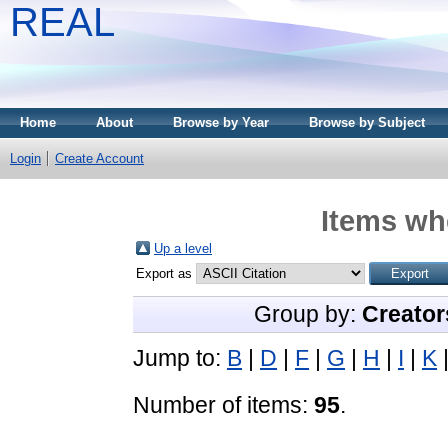
REAL
Home
About
Browse by Year
Browse by Subject
Login
Create Account
Items whe
Up a level
Export as
Group by:
Creator
Jump to:
B
|
D
|
F
|
G
|
H
|
I
|
K
Number of items:
95
.