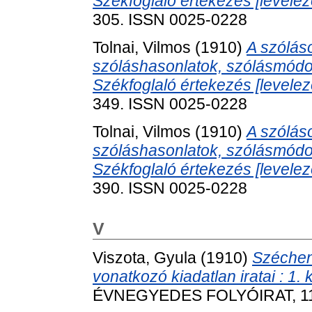
Székfoglaló értekezés [levelez
305. ISSN 0025-0228
Tolnai, Vilmos
(1910)
A szóláso
szóláshasonlatok, szólásmód
Székfoglaló értekezés [levelez
349. ISSN 0025-0228
Tolnai, Vilmos
(1910)
A szóláso
szóláshasonlatok, szólásmód
Székfoglaló értekezés [levelez
390. ISSN 0025-0228
V
Viszota, Gyula
(1910)
Széchen
vonatkozó kiadatlan iratai : 1.
ÉVNEGYEDES FOLYÓIRAT, 11 (