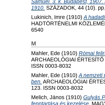
Sámuel. 3. k. Budapest, 1907. 
1910.
SZÁZADOK, 44 (10). pp.
Lukinich, Imre
(1910)
A hadadi
HADTÖRTÉNELMI KÖZLEMÉNYEK
6540
M
Mahler, Ede
(1910)
Római feli
ARCHAEOLÓGIAI ÉRTESÍTŐ (BU
ISSN 0003-8032
Mahler, Ede
(1910)
A nemzeti
ben.
ARCHAEOLÓGIAI ÉRTESÍTŐ
123. ISSN 0003-8032
Melich, János
(1910)
Gulyás P
fenntartása és kezelése.
MAGYA