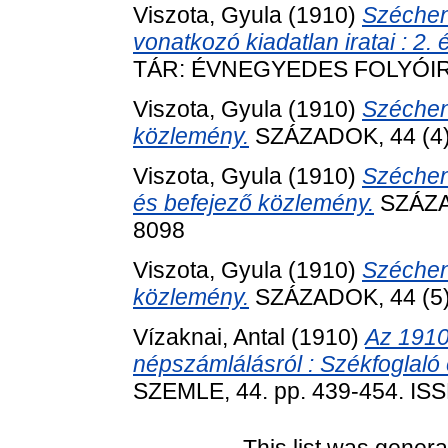
Viszota, Gyula
(1910)
Széchen
vonatkozó kiadatlan iratai : 2.
TÁR: ÉVNEGYEDES FOLYÓIRAT,
Viszota, Gyula
(1910)
Széchen
közlemény.
SZÁZADOK, 44 (4).
Viszota, Gyula
(1910)
Széchen
és befejező közlemény.
SZÁZAD
8098
Viszota, Gyula
(1910)
Széchen
közlemény.
SZÁZADOK, 44 (5).
Vízaknai, Antal
(1910)
Az 1910
népszámlálásról : Székfoglaló 
SZEMLE, 44. pp. 439-454. IS
This list was gener