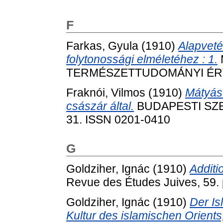
F
Farkas, Gyula
(1910)
Alapvet
folytonossági elméletéhez : 1.
TERMÉSZETTUDOMÁNYI ÉRTES
Fraknói, Vilmos
(1910)
Mátyás
császár által.
BUDAPESTI SZEML
31. ISSN 0201-0410
G
Goldziher, Ignác
(1910)
Additio
Revue des Études Juives, 59. 
Goldziher, Ignác
(1910)
Der Is
Kultur des islamischen Orient