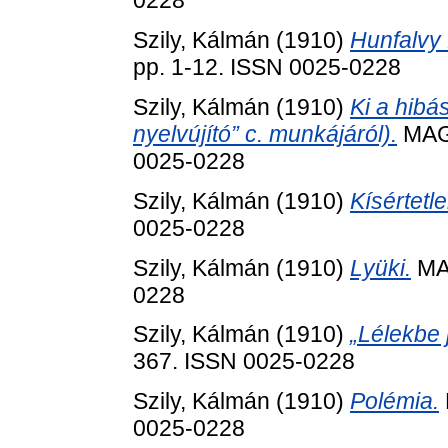
0228
Szily, Kálmán
(1910)
Hunfalvy 
pp. 1-12. ISSN 0025-0228
Szily, Kálmán
(1910)
Ki a hibá
nyelvújító” c. munkájáról).
MAGY
0025-0228
Szily, Kálmán
(1910)
Kísértetle
0025-0228
Szily, Kálmán
(1910)
Lyüki.
MAG
0228
Szily, Kálmán
(1910)
„Lélekbe 
367. ISSN 0025-0228
Szily, Kálmán
(1910)
Polémia.
0025-0228