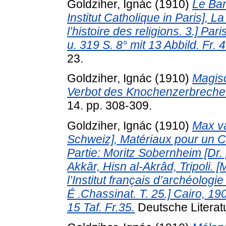
Goldziher, Ignác
(1910)
Le Bar
Institut Catholique in Paris], La
l’histoire des religions. 3.] Pa
u. 319 S. 8° mit 13 Abbild. Fr. 4
23.
Goldziher, Ignác
(1910)
Magisc
Verbot des Knochenzerbreche
14. pp. 308-309.
Goldziher, Ignác
(1910)
Max va
Schweiz], Matériaux pour un C
Partie: Moritz Sobernheim [Dr. p
Akkâr, Hisn al-Akrâd, Tripoli.
l’Institut français d’archéologi
É .Chassinat. T. 25.] Cairo, 190
15 Taf. Fr.35.
Deutsche Literatu