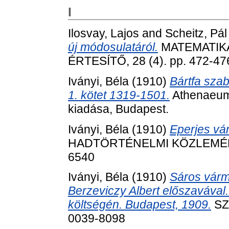
I
Ilosvay, Lajos
and
Scheitz, Pál
új módosulatáról.
MATEMATIK
ÉRTESÍTŐ, 28 (4). pp. 472-47
Iványi, Béla
(1910)
Bártfa szab
1. kötet 1319-1501.
Athenaeum 
kiadása, Budapest.
Iványi, Béla
(1910)
Eperjes vár
HADTÖRTÉNELMI KÖZLEMÉNYEK
6540
Iványi, Béla
(1910)
Sáros várm
Berzeviczy Albert előszavával.
költségén. Budapest, 1909.
SZÁ
0039-8098