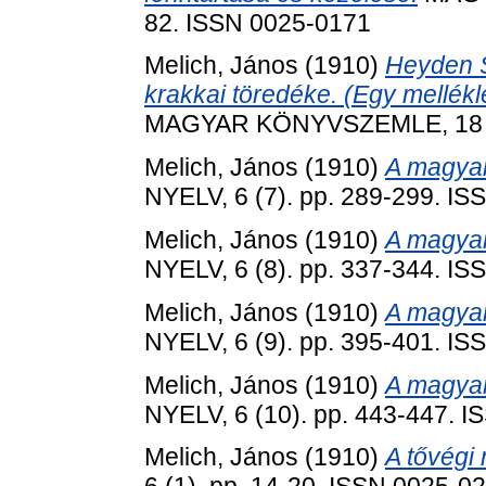
82. ISSN 0025-0171
Melich, János
(1910)
Heyden S
krakkai töredéke. (Egy mellékl
MAGYAR KÖNYVSZEMLE, 18 (4)
Melich, János
(1910)
A magyar
NYELV, 6 (7). pp. 289-299. I
Melich, János
(1910)
A magyar
NYELV, 6 (8). pp. 337-344. I
Melich, János
(1910)
A magyar
NYELV, 6 (9). pp. 395-401. I
Melich, János
(1910)
A magyar
NYELV, 6 (10). pp. 443-447. 
Melich, János
(1910)
A tővégi