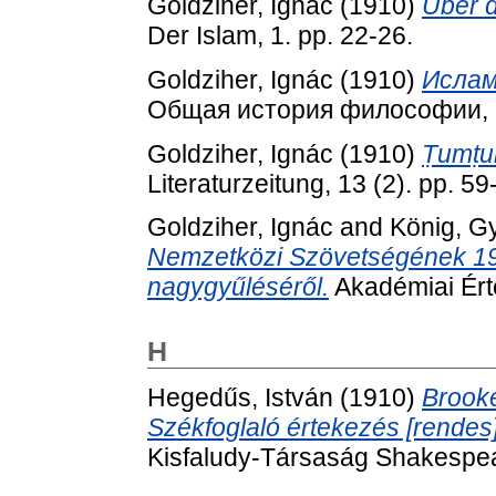
Goldziher, Ignác
(1910)
Über d
Der Islam, 1. pp. 22-26.
Goldziher, Ignác
(1910)
Ислам
Общая история философии, 1.
Goldziher, Ignác
(1910)
Ṭumṭum
Literaturzeitung, 13 (2). pp. 59
Goldziher, Ignác
and
König, G
Nemzetközi Szövetségének 191
nagygyűléséről.
Akadémiai Érte
H
Hegedűs, István
(1910)
Brooke
Székfoglaló értekezés [rendes]
Kisfaludy-Társaság Shakespea