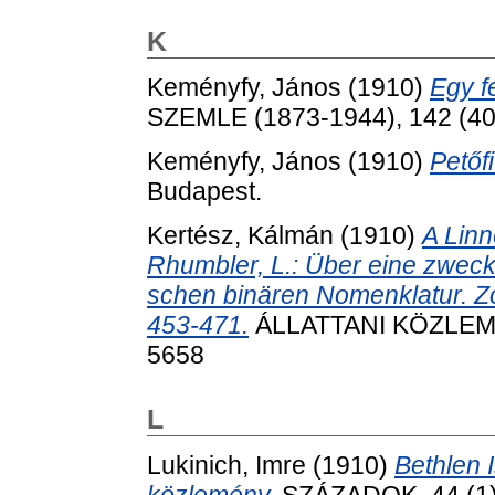
K
Keményfy, János
(1910)
Egy fe
SZEMLE (1873-1944), 142 (400
Keményfy, János
(1910)
Petőf
Budapest.
Kertész, Kálmán
(1910)
A Linn
Rhumbler, L.: Über eine zweck
schen binären Nomenklatur. Zo
453-471.
ÁLLATTANI KÖZLEMÉN
5658
L
Lukinich, Imre
(1910)
Bethlen 
közlemény.
SZÁZADOK, 44 (1).