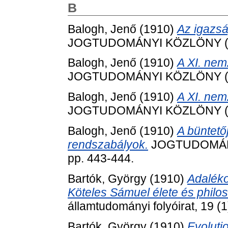
B
Balogh, Jenő
(1910)
Az igazsá
JOGTUDOMÁNYI KÖZLÖNY (1866
Balogh, Jenő
(1910)
A XI. nem
JOGTUDOMÁNYI KÖZLÖNY (1866
Balogh, Jenő
(1910)
A XI. nem
JOGTUDOMÁNYI KÖZLÖNY (1866
Balogh, Jenő
(1910)
A büntető
rendszabályok.
JOGTUDOMÁNYI
pp. 443-444.
Bartók, György
(1910)
Adaléko
Köteles Sámuel élete és philos
államtudományi folyóirat, 19 (1
Bartók, György
(1910)
Evoluti