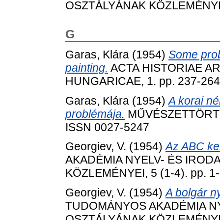
OSZTÁLYÁNAK KÖZLEMÉNYEI, 4
G
Garas, Klára
(1954)
Some prob
painting.
ACTA HISTORIAE A
HUNGARICAE, 1. pp. 237-264
Garas, Klára
(1954)
A korai né
problémája.
MŰVÉSZETTÖRTÉNE
ISSN 0027-5247
Georgiev, V.
(1954)
Az ABC ke
AKADÉMIA NYELV- ÉS IRO
KÖZLEMÉNYEI, 5 (1-4). pp. 1-
Georgiev, V.
(1954)
A bolgár n
TUDOMÁNYOS AKADÉMIA N
OSZTÁLYÁNAK KÖZLEMÉNYEI, 5