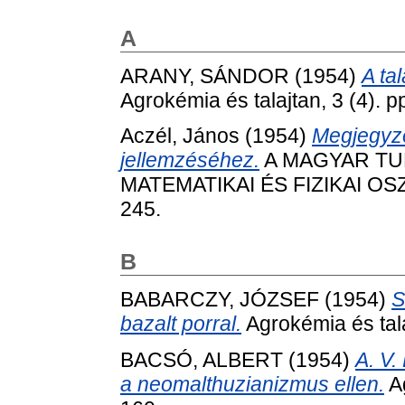
A
ARANY, SÁNDOR
(1954)
A ta
Agrokémia és talajtan, 3 (4). p
Aczél, János
(1954)
Megjegyzé
jellemzéséhez.
A MAGYAR T
MATEMATIKAI ÉS FIZIKAI OS
245.
B
BABARCZY, JÓZSEF
(1954)
S
bazalt porral.
Agrokémia és tala
BACSÓ, ALBERT
(1954)
A. V.
a neomalthuzianizmus ellen.
Ag