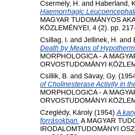
Csermely, H.
and
Haberland, K
Haemorrhagic Leucoencephalit
MAGYAR TUDOMÁNYOS AK
KÖZLEMÉNYEI, 4 (2). pp. 217
Csillag, I.
and
Jellinek, H.
and
Death by Means of Hypothermi
MORPHOLOGICA - A MAGY
ORVOSTUDOMÁNYI KÖZLEMÉNYE
Csillik, B.
and
Sávay, Gy.
(195
of Cholinesterase Activity in 
MORPHOLOGICA - A MAGY
ORVOSTUDOMÁNYI KÖZLEMÉNYE
Czeglédy, Károly
(1954)
A kan
forrásokban.
A MAGYAR TUDO
IRODALOMTUDOMÁNYI OSZTÁ