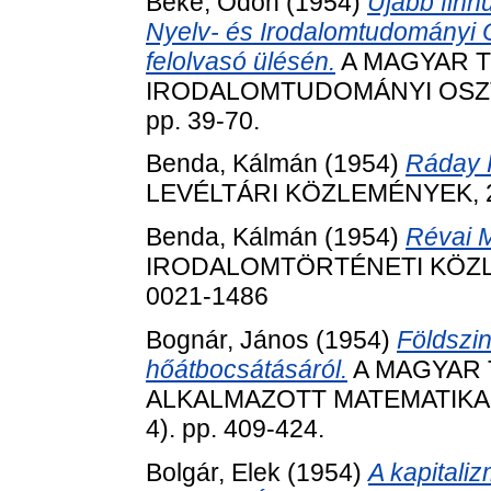
Beke, Ödön
(1954)
Újabb finn
Nyelv- és Irodalomtudományi Os
felolvasó ülésén.
A MAGYAR T
IRODALOMTUDOMÁNYI OSZTÁ
pp. 39-70.
Benda, Kálmán
(1954)
Ráday P
LEVÉLTÁRI KÖZLEMÉNYEK, 25 
Benda, Kálmán
(1954)
Révai M
IRODALOMTÖRTÉNETI KÖZLEMÉ
0021-1486
Bognár, János
(1954)
Földszin
hőátbocsátásáról.
A MAGYAR
ALKALMAZOTT MATEMATIKAI
4). pp. 409-424.
Bolgár, Elek
(1954)
A kapitali