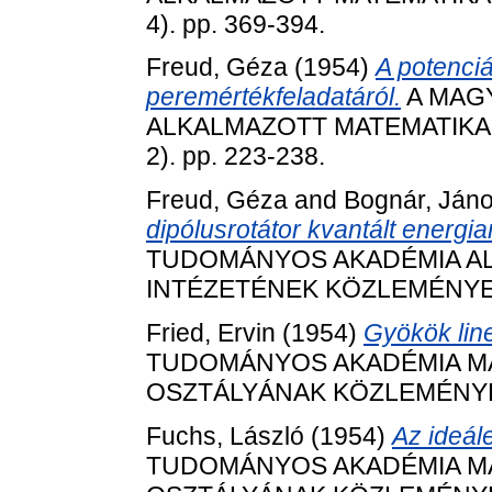
4). pp. 369-394.
Freud, Géza
(1954)
A potenci
peremértékfeladatáról.
A MAG
ALKALMAZOTT MATEMATIKAI
2). pp. 223-238.
Freud, Géza
and
Bognár, Ján
dipólusrotátor kvantált energi
TUDOMÁNYOS AKADÉMIA AL
INTÉZETÉNEK KÖZLEMÉNYEI, 3
Fried, Ervin
(1954)
Gyökök line
TUDOMÁNYOS AKADÉMIA MAT
OSZTÁLYÁNAK KÖZLEMÉNYEI, 
Fuchs, László
(1954)
Az ideále
TUDOMÁNYOS AKADÉMIA MAT