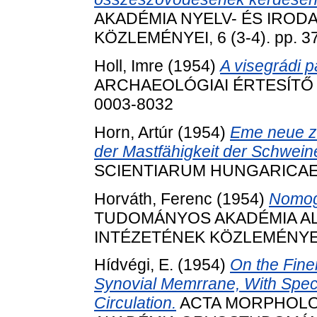
AKADÉMIA NYELV- ÉS IRO
KÖZLEMÉNYEI, 6 (3-4). pp. 3
Holl, Imre
(1954)
A visegrádi 
ARCHAEOLÓGIAI ÉRTESÍTŐ (B
0003-8032
Horn, Artúr
(1954)
Eme neue z
der Mastfähigkeit der Schwein
SCIENTIARUM HUNGARICAE, 4 
Horváth, Ferenc
(1954)
Nomog
TUDOMÁNYOS AKADÉMIA AL
INTÉZETÉNEK KÖZLEMÉNYEI, 3
Hídvégi, E.
(1954)
On the Fine
Synovial Memrrane, With Speci
Circulation.
ACTA MORPHOLO