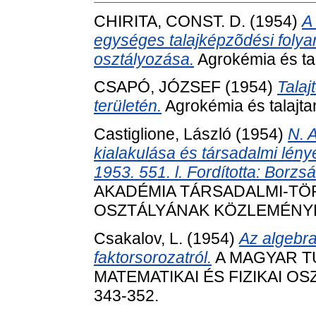
CHIRITA, CONST. D.
(1954)
A
egységes talajképzõdési folyam
osztályozása.
Agrokémia és tal
CSAPÓ, JÓZSEF
(1954)
Tala
területén.
Agrokémia és talajtan
Castiglione, László
(1954)
N. 
kialakulása és társadalmi lén
1953. 551. l. Fordította: Borzsá
AKADÉMIA TÁRSADALMI-T
OSZTÁLYÁNAK KÖZLEMÉNYEI, 4
Csakalov, L.
(1954)
Az algebra
faktorsorozatról.
A MAGYAR T
MATEMATIKAI ÉS FIZIKAI OS
343-352.