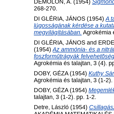
DEMOLON, A.
(1954)
Sigmond
268-270.
DI GLÉRIA, JÁNOS
(1954)
A 
lúgosságának kérdése a kutat
megvilágításában.
Agrokémia és
DI GLÉRIA, JÁNOS
and
ERDE
(1954)
Az ammónia- és a nitrá
foszformûtrágyák felvehetõség
Agrokémia és talajtan, 3 (4). p
DOBY, GÉZA
(1954)
Kuthy Sán
Agrokémia és talajtan, 3 (1-2).
DOBY, GÉZA
(1954)
Megemlék
talajtan, 3 (1-2). pp. 1-2.
Detre, László
(1954)
Csillagás