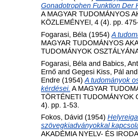
Gonadotrophen Funktion Der 
A MAGYAR TUDOMÁNYOS A
KÖZLEMÉNYEI, 4 (4). pp. 475
Fogarasi, Béla
(1954)
A tudom
MAGYAR TUDOMÁNYOS AKA
TUDOMÁNYOK OSZTÁLYÁNAK K
Fogarasi, Béla
and
Babics, Ant
Ernő
and
Gegesi Kiss, Pál
an
Endre
(1954)
A tudományok osz
kérdései.
A MAGYAR TUDOMÁ
TÖRTÉNETI TUDOMÁNYOK O
4). pp. 1-53.
Fokos, Dávid
(1954)
Helyreiga
szövegkiadványokkal kapcsol
AKADÉMIA NYELV- ÉS IRO