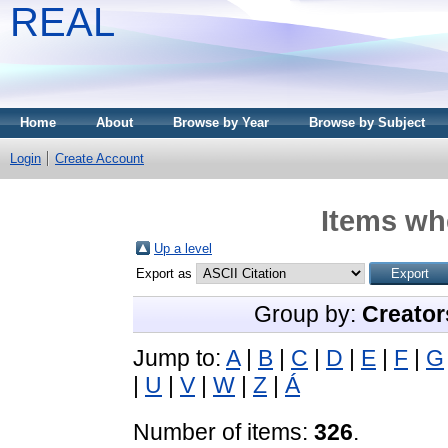
REAL
Home
About
Browse by Year
Browse by Subject
Login
Create Account
Items whe
Up a level
Export as
Group by:
Creator
Jump to:
A
|
B
|
C
|
D
|
E
|
F
|
G
|
U
|
V
|
W
|
Z
|
Á
Number of items:
326
.