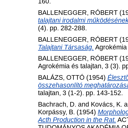
160.
BALLENEGGER, RÓBERT
(1
talajtani irodalmi működéséne
(4). pp. 282-288.
BALLENEGGER, RÓBERT
(1
Talajtani Társaság.
Agrokémia é
BALLENEGGER, RÓBERT
(1
Agrokémia és talajtan, 3 (3). p
BALÁZS, OTTÓ
(1954)
Éleszt
összehasonlító meghatározása o
talajtan, 3 (1-2). pp. 143-152.
Bachrach, D.
and
Kovács, K.
a
Korpássy, B.
(1954)
Morphology
Acth Production in the Rat.
AC
TUDOMÁNYOS AKADÉMIA O