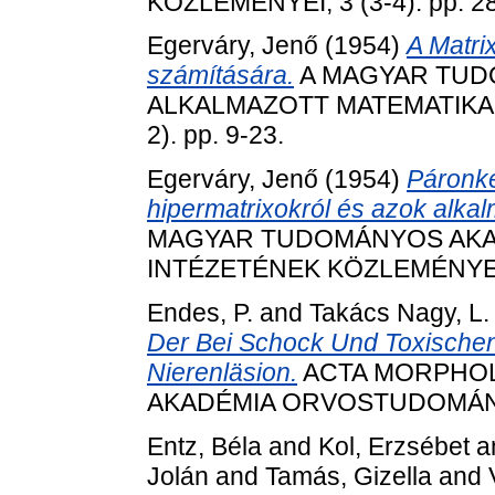
KÖZLEMÉNYEI, 3 (3-4). pp. 2
Egerváry, Jenő
(1954)
A Matri
számítására.
A MAGYAR TUD
ALKALMAZOTT MATEMATIKAI
2). pp. 9-23.
Egerváry, Jenő
(1954)
Páronké
hipermatrixokról és azok alka
MAGYAR TUDOMÁNYOS AKAD
INTÉZETÉNEK KÖZLEMÉNYEI, 3
Endes, P.
and
Takács Nagy, L.
Der Bei Schock Und Toxische
Nierenläsion.
ACTA MORPHOL
AKADÉMIA ORVOSTUDOMÁNYI 
Entz, Béla
and
Kol, Erzsébet
a
Jolán
and
Tamás, Gizella
and