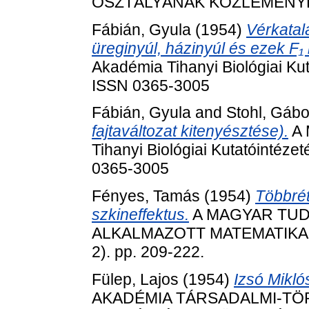
OSZTÁLYÁNAK KÖZLEMÉNYEI, 4
Fábián, Gyula
(1954)
Vérkatal
üreginyúl, házinyúl és ezek F₁ h
Akadémia Tihanyi Biológiai Kut
ISSN 0365-3005
Fábián, Gyula
and
Stohl, Gábo
fajtaváltozat kitenyésztése).
A 
Tihanyi Biológiai Kutatóintéze
0365-3005
Fényes, Tamás
(1954)
Többrét
szkineffektus.
A MAGYAR TU
ALKALMAZOTT MATEMATIKAI
2). pp. 209-222.
Fülep, Lajos
(1954)
Izsó Mikló
AKADÉMIA TÁRSADALMI-T