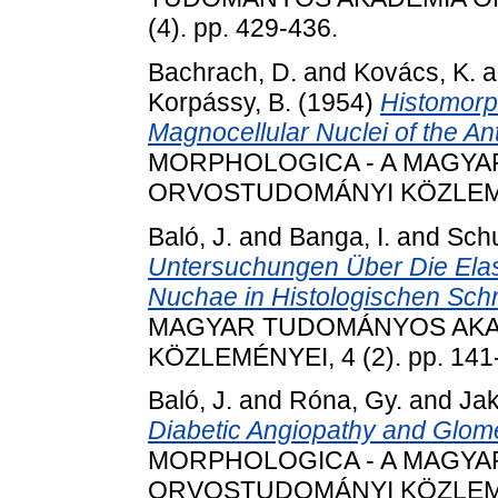
(4). pp. 429-436.
Bachrach, D.
and
Kovács, K.
a
Korpássy, B.
(1954)
Histomorph
Magnocellular Nuclei of the An
MORPHOLOGICA - A MAGY
ORVOSTUDOMÁNYI KÖZLEMÉNYE
Baló, J.
and
Banga, I.
and
Schu
Untersuchungen Über Die Ela
Nuchae in Histologischen Schn
MAGYAR TUDOMÁNYOS AK
KÖZLEMÉNYEI, 4 (2). pp. 141
Baló, J.
and
Róna, Gy.
and
Jak
Diabetic Angiopathy and Glome
MORPHOLOGICA - A MAGY
ORVOSTUDOMÁNYI KÖZLEMÉNYE