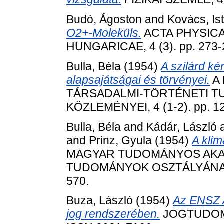
Budó, Ágoston
and
Kovács, Is
O2+-Moleküls.
ACTA PHYSIC
HUNGARICAE, 4 (3). pp. 273-
Bulla, Béla
(1954)
A szilárd k
alapsajátságai és törvényei.
A
TÁRSADALMI-TÖRTÉNETI 
KÖZLEMÉNYEI, 4 (1-2). pp. 1
Bulla, Béla
and
Kádár, László
and
Prinz, Gyula
(1954)
A klim
MAGYAR TUDOMÁNYOS AKA
TUDOMÁNYOK OSZTÁLYÁNAK K
570.
Buza, László
(1954)
Az ENSZ 
jog rendszerében.
JOGTUDOMÁN