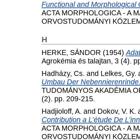
Functional and Morphological 
ACTA MORPHOLOGICA - A 
ORVOSTUDOMÁNYI KÖZLEMÉNYE
H
HERKE, SÁNDOR
(1954)
Adat
Agrokémia és talajtan, 3 (4). p
Hadházy, Cs.
and
Lelkes, Gy.
Umbau Der Nebennierenrinde
TUDOMÁNYOS AKADÉMIA O
(2). pp. 209-215.
Hadjioloff, A.
and
Dokov, V. K.
Contribution a L’étude De L’in
ACTA MORPHOLOGICA - A 
ORVOSTUDOMÁNYI KÖZLEMÉNYE