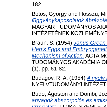
182.
Botos, György
and
Hosszú, Mi
függvénykapcsolatok ábrázol
MAGYAR TUDOMÁNYOS AKAD
INTÉZETÉNEK KÖZLEMÉNYEI, 3
Braun, S.
(1954)
Janus Green 
Hen’s Eggs and Embryogenetic
Mechanism of Action.
ACTA M
TUDOMÁNYOS AKADÉMIA O
(1). pp. 61-82.
Budagov, R. A.
(1954)
A nyelv 
NYELVTUDOMÁNYI INTÉZET KÖ
Budó, Ágoston
and
Dombi, Jó
anyagok abszorpciós és emissz
vizsgálata.
FIZIKAI SZEMLE, 4 