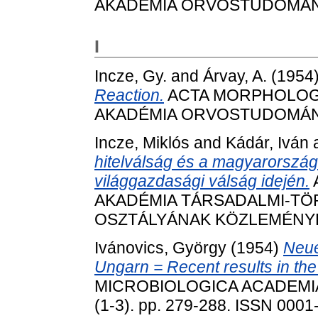
AKADÉMIA ORVOSTUDOMÁNYI 
I
Incze, Gy.
and
Árvay, A.
(1954
Reaction.
ACTA MORPHOLOG
AKADÉMIA ORVOSTUDOMÁNYI 
Incze, Miklós
and
Kádár, Iván
hitelválság és a magyarország
világgazdasági válság idején.
AKADÉMIA TÁRSADALMI-T
OSZTÁLYÁNAK KÖZLEMÉNYEI, 5
Ivánovics, György
(1954)
Neue
Ungarn = Recent results in the
MICROBIOLOGICA ACADEMI
(1-3). pp. 279-288. ISSN 0001