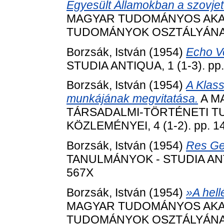
Egyesült Államokban a szovjet 
MAGYAR TUDOMÁNYOS AKA
TUDOMÁNYOK OSZTÁLYÁNAK K
Borzsák, István
(1954)
Echo Ve
STUDIA ANTIQUA, 1 (1-3). pp
Borzsák, István
(1954)
A Klass
munkájának megvitatása.
A M
TÁRSADALMI-TÖRTÉNETI 
KÖZLEMÉNYEI, 4 (1-2). pp. 1
Borzsák, István
(1954)
Res Ges
TANULMÁNYOK - STUDIA ANTIQ
567X
Borzsák, István
(1954)
»A hell
MAGYAR TUDOMÁNYOS AKA
TUDOMÁNYOK OSZTÁLYÁNAK K