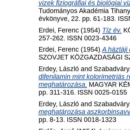
vizek fiziográfiai és biológiai v
Tudományos Akadémia Tihanyi 
évkönyve, 22. pp. 61-183. IS
Erdei, Ferenc
(1954)
Tíz év.
KÖ
257-262. ISSN 0023-4346
Erdei, Ferenc
(1954)
A háztáji
SZOVJET KÖZGAZDASÁGI SZEM
Erdey, László
and
Szabadváry
difenilamin mint kolorimetriás r
meghatározása.
MAGYAR KÉMIA
pp. 311-316. ISSN 0025-0155
Erdey, László
and
Szabadváry
meghatározása aszkorbinsavv
pp. 8-13. ISSN 0018-1323