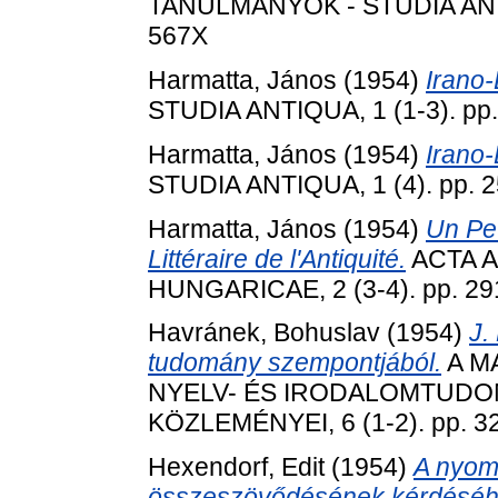
TANULMÁNYOK - STUDIA ANTIQ
567X
Harmatta, János
(1954)
Irano-
STUDIA ANTIQUA, 1 (1-3). pp
Harmatta, János
(1954)
Irano-
STUDIA ANTIQUA, 1 (4). pp. 
Harmatta, János
(1954)
Un Peu
Littéraire de l'Antiquité.
ACTA 
HUNGARICAE, 2 (3-4). pp. 29
Havránek, Bohuslav
(1954)
J.
tudomány szempontjából.
A M
NYELV- ÉS IRODALOMTUDO
KÖZLEMÉNYEI, 6 (1-2). pp. 3
Hexendorf, Edit
(1954)
A nyom
összeszövődésének kérdéséh