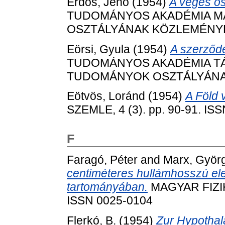
Erdős, Jenő
(1954)
A véges os
TUDOMÁNYOS AKADÉMIA MAT
OSZTÁLYÁNAK KÖZLEMÉNYEI, 
Eörsi, Gyula
(1954)
A szerződé
TUDOMÁNYOS AKADÉMIA T
TUDOMÁNYOK OSZTÁLYÁNAK K
Eötvös, Loránd
(1954)
A Föld 
SZEMLE, 4 (3). pp. 90-91. IS
F
Faragó, Péter
and
Marx, Györ
centiméteres hullámhosszú e
tartományában.
MAGYAR FIZIKA
ISSN 0025-0104
Flerkó, B.
(1954)
Zur Hypotha