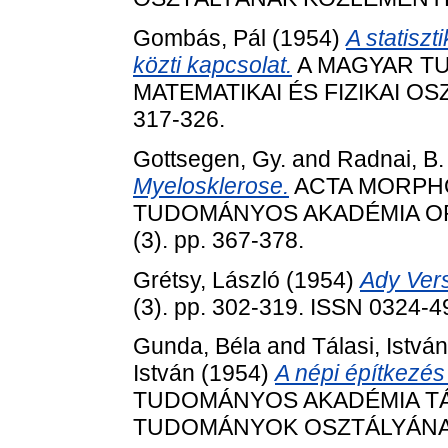
Gombás, Pál
(1954)
A statisz
közti kapcsolat.
A MAGYAR T
MATEMATIKAI ÉS FIZIKAI OS
317-326.
Gottsegen, Gy.
and
Radnai, B.
Myelosklerose.
ACTA MORPHO
TUDOMÁNYOS AKADÉMIA O
(3). pp. 367-378.
Grétsy, László
(1954)
Ady Ver
(3). pp. 302-319. ISSN 0324-
Gunda, Béla
and
Tálasi, István
István
(1954)
A népi építkezé
TUDOMÁNYOS AKADÉMIA T
TUDOMÁNYOK OSZTÁLYÁNAK K