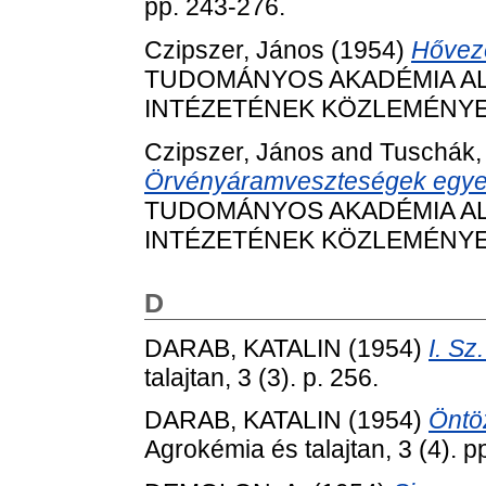
pp. 243-276.
Czipszer, János
(1954)
Hőveze
TUDOMÁNYOS AKADÉMIA AL
INTÉZETÉNEK KÖZLEMÉNYEI, 3
Czipszer, János
and
Tuschák,
Örvényáramveszteségek egyen
TUDOMÁNYOS AKADÉMIA AL
INTÉZETÉNEK KÖZLEMÉNYEI, 3
D
DARAB, KATALIN
(1954)
I. Sz
talajtan, 3 (3). p. 256.
DARAB, KATALIN
(1954)
Öntö
Agrokémia és talajtan, 3 (4). p