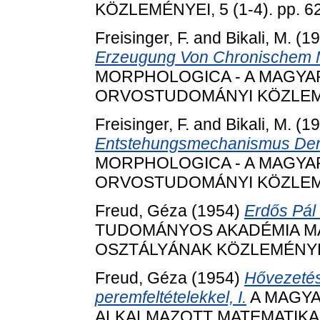
KÖZLEMÉNYEI, 5 (1-4). pp. 6
Freisinger, F.
and
Bikali, M.
(19
Erzeugung Von Chronischem
MORPHOLOGICA - A MAGY
ORVOSTUDOMÁNYI KÖZLEMÉNYE
Freisinger, F.
and
Bikali, M.
(19
Entstehungsmechanismus Der 
MORPHOLOGICA - A MAGY
ORVOSTUDOMÁNYI KÖZLEMÉNYE
Freud, Géza
(1954)
Erdős Pál 
TUDOMÁNYOS AKADÉMIA MAT
OSZTÁLYÁNAK KÖZLEMÉNYEI, 
Freud, Géza
(1954)
Hővezetési
peremfeltételekkel, I.
A MAGY
ALKALMAZOTT MATEMATIKAI