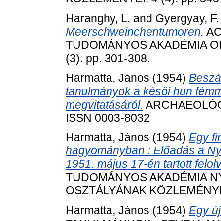
Haranghy, L.
and
Gyergyay, F.
Meerschweinchentumoren.
AC
TUDOMÁNYOS AKADÉMIA O
(3). pp. 301-308.
Harmatta, János
(1954)
Beszá
tanulmányok a késői hun fémm
megvitatásáról.
ARCHAEOLÓGIAI
ISSN 0003-8032
Harmatta, János
(1954)
Egy fi
hagyományban : Előadás a Nye
1951. május 17-én tartott felol
TUDOMÁNYOS AKADÉMIA N
OSZTÁLYÁNAK KÖZLEMÉNYEI, 6
Harmatta, János
(1954)
Egy új