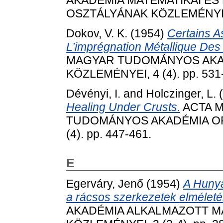
AKADÉMIA MATEMATIKAI ÉS
OSZTÁLYÁNAK KÖZLEMÉNYEI, 
Dokov, V. K.
(1954)
Certains 
L’imprégnation Métallique Des
MAGYAR TUDOMÁNYOS AK
KÖZLEMÉNYEI, 4 (4). pp. 531
Dévényi, I.
and
Holczinger, L.
(
Healing Under Crusts.
ACTA M
TUDOMÁNYOS AKADÉMIA O
(4). pp. 447-461.
E
Egerváry, Jenő
(1954)
A Hunya
a rácsos szerkezetek elmélet
AKADÉMIA ALKALMAZOTT M