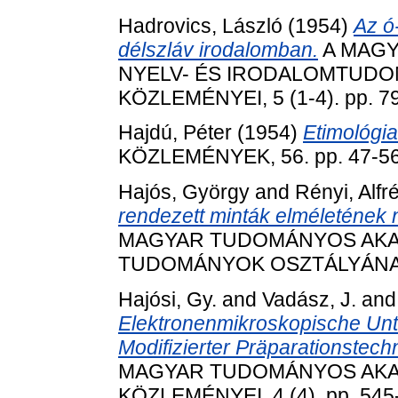
Hadrovics, László
(1954)
Az ó
délszláv irodalomban.
A MAGY
NYELV- ÉS IRODALOMTUDO
KÖZLEMÉNYEI, 5 (1-4). pp. 7
Hajdú, Péter
(1954)
Etimológi
KÖZLEMÉNYEK, 56. pp. 47-56
Hajós, György
and
Rényi, Alfr
rendezett minták elméletének
MAGYAR TUDOMÁNYOS AKADÉ
TUDOMÁNYOK OSZTÁLYÁNAK K
Hajósi, Gy.
and
Vadász, J.
an
Elektronenmikroskopische Unt
Modifizierter Präparationstechn
MAGYAR TUDOMÁNYOS AK
KÖZLEMÉNYEI, 4 (4). pp. 545