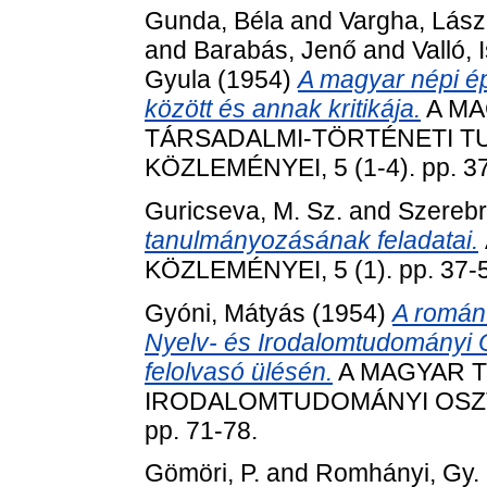
Gunda, Béla
and
Vargha, Lász
and
Barabás, Jenő
and
Valló, 
Gyula
(1954)
A magyar népi ép
között és annak kritikája.
A MA
TÁRSADALMI-TÖRTÉNETI 
KÖZLEMÉNYEI, 5 (1-4). pp. 3
Guricseva, M. Sz.
and
Szerebr
tanulmányozásának feladatai.
KÖZLEMÉNYEI, 5 (1). pp. 37-
Gyóni, Mátyás
(1954)
A román 
Nyelv- és Irodalomtudományi O
felolvasó ülésén.
A MAGYAR T
IRODALOMTUDOMÁNYI OSZTÁ
pp. 71-78.
Gömöri, P.
and
Romhányi, Gy.