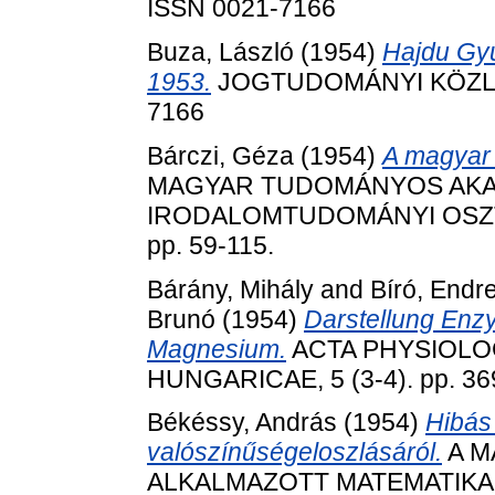
ISSN 0021-7166
Buza, László
(1954)
Hajdu Gyu
1953.
JOGTUDOMÁNYI KÖZLÖNY,
7166
Bárczi, Géza
(1954)
A magyar 
MAGYAR TUDOMÁNYOS AKAD
IRODALOMTUDOMÁNYI OSZTÁ
pp. 59-115.
Bárány, Mihály
and
Bíró, Endr
Brunó
(1954)
Darstellung Enzy
Magnesium.
ACTA PHYSIOLO
HUNGARICAE, 5 (3-4). pp. 36
Békéssy, András
(1954)
Hibás 
valószínűségeloszlásáról.
A M
ALKALMAZOTT MATEMATIKAI