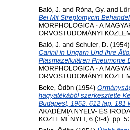
Baló, J.
and
Róna, Gy.
and
Lőr
Bei Mit Streptomycin Behandel
MORPHOLOGICA - A MAGY
ORVOSTUDOMÁNYI KÖZLEMÉNYE
Baló, J.
and
Schuler, D.
(1954
Carinii in Ungarn Und Ihre Ätiol
Plasmazellulären Pneumonie 
MORPHOLOGICA - A MAGY
ORVOSTUDOMÁNYI KÖZLEMÉNYE
Beke, Ödön
(1954)
Ormánysági
hagyatékából szerkesztette K
Budapest, 1952. 612 lap. 181 
AKADÉMIA NYELV- ÉS IRO
KÖZLEMÉNYEI, 6 (3-4). pp. 5