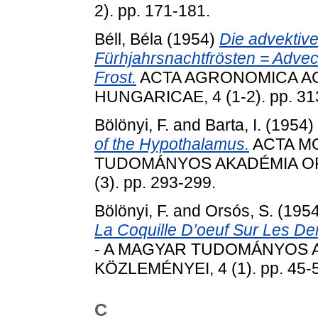
2). pp. 171-181.
Béll, Béla
(1954)
Die advektiv
Fürhjahrsnachtfrösten = Adve
Frost.
ACTA AGRONOMICA A
HUNGARICAE, 4 (1-2). pp. 31
Bölönyi, F.
and
Barta, I.
(1954)
of the Hypothalamus.
ACTA M
TUDOMÁNYOS AKADÉMIA O
(3). pp. 293-299.
Bölönyi, F.
and
Orsós, S.
(195
La Coquille D’oeuf Sur Les De
- A MAGYAR TUDOMÁNYOS
KÖZLEMÉNYEI, 4 (1). pp. 45-
C